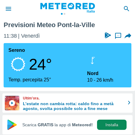
Previsioni Meteo Pont-la-Ville
tiva
rivacy
11:38
Venerdì
...
ti di
net
Sereno
net)
24°
i
 da
nisti per
Nord
 che le
Temp. percepita 25°
10
26 km/h
ioni
iano di
È
Ultim'ora.
L’estate non cambia rotta: caldo fino a metà
 a
agosto, svolta possibile solo a fine mese
ito Web
do le
opzioni:
Scarica
GRATIS
la app di
Meteored!
Installa
 i