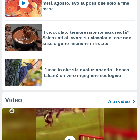
metà agosto, svolta possibile solo a fine
mese
Il cioccolato termoresistente sarà realtà?
Scienziati al lavoro su ciccolatini che non
si sciolgono neanche in estate
L’uccello che sta rivoluzionando i boschi
italiani: un vero ingegnere ecologico
Video
Altri video