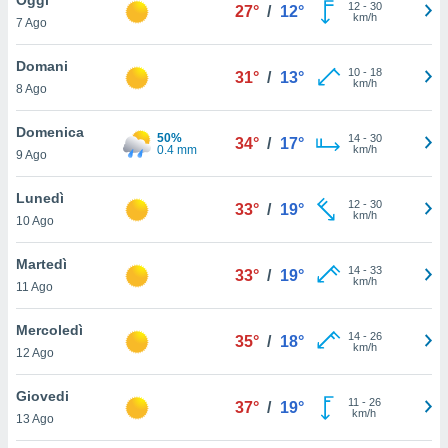
a", è
12
-
30
27°
/
12°
km/h
7 Ago
al sito
ettando
Domani
10
-
18
31°
/
13°
zione di
km/h
8 Ago
okie,
dei nostri
Domenica
50%
14
-
30
che ci
34°
/
17°
0.4 mm
km/h
9 Ago
no di
 e
e il
Lunedì
12
-
30
33°
/
19°
amento
km/h
10 Ago
 Web,
i
Martedì
14
-
33
re un
33°
/
19°
km/h
11 Ago
pecifico
arti la
Mercoledì
à o
14
-
26
35°
/
18°
km/h
i
12 Ago
zzati
 di esso.
Giovedi
11
-
26
sultare
37°
/
19°
km/h
13 Ago
oni nella