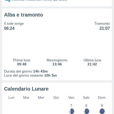
 profili
lezione
cità
Alba e tramonto
izzata,
fili per
Il sole sorge
Tramonto
06:24
21:07
izzazione
nuti,
 profili
lezione
uti
zzati,
Prima luce
Mezzogiorno
Ultima luce
 le
05:48
13:46
21:42
ni degli
 misurare
Durata del giorno
14h 43m
zioni dei
Luce del giorno restante
10h 5m
,
ere il
Calendario Lunare
so
Lun
Mar
Mer
Gio
Ven
Sab
Dom
he o la
ione di
7
8
9
enienti
diverse,