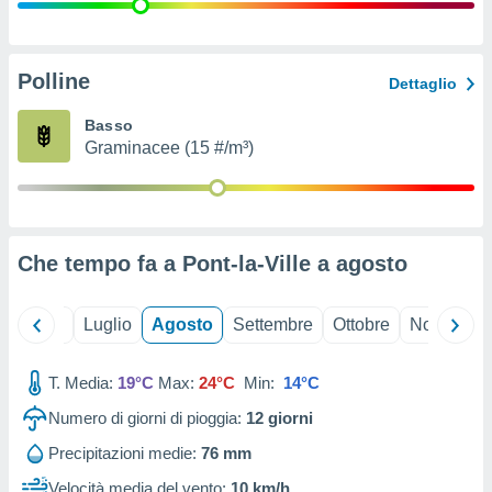
ioni
" o
tra
sui cookie
o sito
Polline
Dettaglio
Basso
nostri
Graminacee (15 #/m³)
mo il
te
ento dei
Che tempo fa a Pont-la-Ville a
agosto
re
ioni su
vo e/o
Giugno
Luglio
Agosto
Settembre
Ottobre
Novembre
i,
 dati
er la
T. Media:
19°C
Max:
24°C
Min:
14°C
 della
Numero di giorni di pioggia:
12
giorni
à, creare
r la
Precipitazioni medie:
76 mm
à
izzata,
Velocità media del vento:
10 km/h