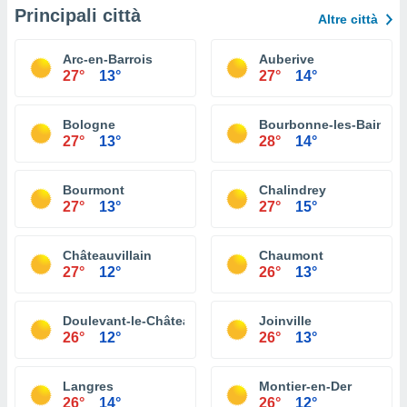
Principali città
Altre città
Arc-en-Barrois
Auberive
27°
13°
27°
14°
Bologne
Bourbonne-les-Bains
27°
13°
28°
14°
Bourmont
Chalindrey
27°
13°
27°
15°
Châteauvillain
Chaumont
27°
12°
26°
13°
Doulevant-le-Château
Joinville
26°
12°
26°
13°
Langres
Montier-en-Der
26°
14°
26°
12°