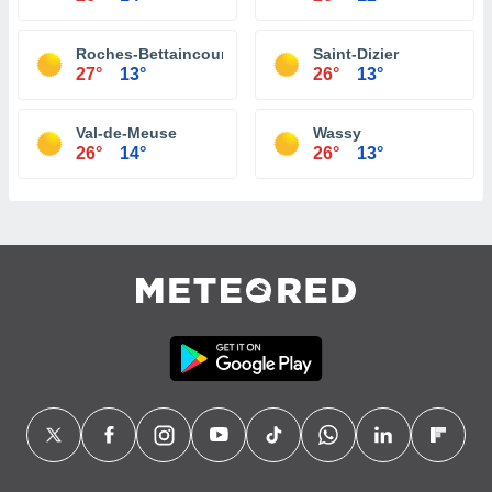
Roches-Bettaincourt
Saint-Dizier
27°
13°
26°
13°
Val-de-Meuse
Wassy
26°
14°
26°
13°