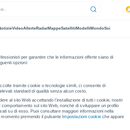
Notizie
Video
Allerte
Radar
Mappe
Satelliti
Modelli
Mondo
Sci
fessionisti per garantire che le informazioni offerte siano di
guenti opzioni:
a
Porrera
ccolte tramite cookie o tecnologie simili, ci consente di
n elevati standard di qualità senza alcun costo.
ra
re al sito Web accettando l'installazione di tutti i cookie, nostri
 il comportamento sul sito Web, nonché di sviluppare un profilo
...
asati su di esso. Puoi consultare maggiori informazioni nella
si momento premendo il pulsante
Impostazioni cookie
che appare
Per ora
Intervalli nuvolosi nelle prossime
ore