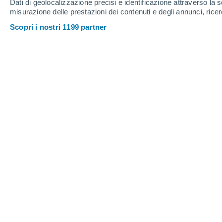
Dati di geolocalizzazione precisi e identificazione attraverso la s
misurazione delle prestazioni dei contenuti e degli annunci, ricer
34°
/
22°
33°
/
22°
33°
/
22°
Scopri i nostri 1199 partner
17
-
43
km/h
15
-
40
km/h
14
16
-
42
km/h
Meteo Porrera oggi
, 9 agosto
Nubi sparse
24°
08:00
T. Percepita
23°
Nubi sparse
26°
09:00
T. Percepita
27°
Nubi sparse
28°
10:00
T. Percepita
30°
Nubi sparse
29°
11:00
T. Percepita
31°