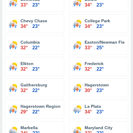
33°
23°
34°
23°
Chevy Chase
College Park
34°
23°
34°
23°
Columbia
Easton/Newman Field Ai
32°
22°
33°
25°
Elkton
Frederick
32°
23°
32°
22°
Gaithersburg
Hagerstown
32°
22°
30°
23°
Hagerstown Regional Airport
La Plata
29°
22°
34°
23°
Marbella
Maryland City