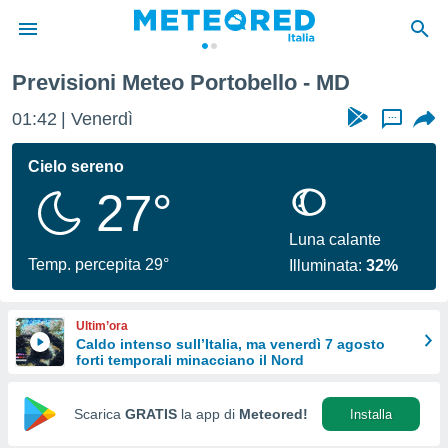
Previsioni Meteo Portobello - MD
tiva
rivacy
01:42
Venerdì
...
ti di
net
Cielo sereno
net)
27°
i
 da
nisti per
Luna calante
 che le
Temp. percepita 29°
Illuminata:
32%
ioni
iano di
È
Ultim’ora
Caldo intenso sull’Italia, ma venerdì 7 agosto
 a
forti temporali minacciano il Nord
ito Web
do le
opzioni:
Scarica
GRATIS
la app di
Meteored!
Installa
 i