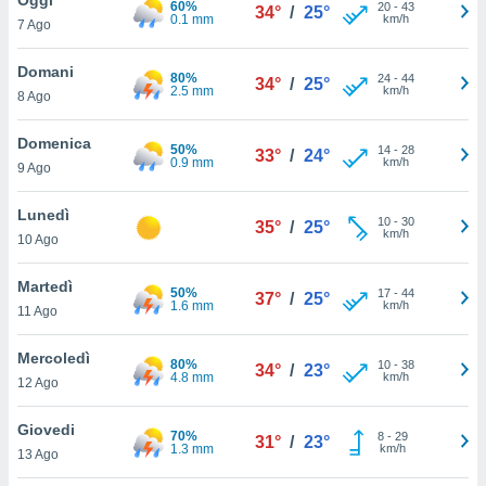
60%
a", è
20
-
43
34°
/
25°
0.1 mm
km/h
7 Ago
al sito
ettando
Domani
80%
24
-
44
34°
/
25°
zione di
2.5 mm
km/h
8 Ago
okie,
dei nostri
Domenica
50%
14
-
28
che ci
33°
/
24°
0.9 mm
km/h
9 Ago
no di
 e
e il
Lunedì
10
-
30
35°
/
25°
amento
km/h
10 Ago
 Web,
i
Martedì
50%
17
-
44
re un
37°
/
25°
1.6 mm
km/h
11 Ago
pecifico
arti la
Mercoledì
à o
80%
10
-
38
34°
/
23°
4.8 mm
km/h
i
12 Ago
zzati
 di esso.
Giovedi
70%
8
-
29
sultare
31°
/
23°
1.3 mm
km/h
13 Ago
oni nella