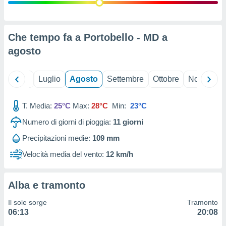
ioni
" o
tra
sui cookie
o sito
Che tempo fa a Portobello - MD a
agosto
nostri
Giugno
Luglio
Agosto
Settembre
Ottobre
Novembre
mo il
te
ento dei
T. Media:
25°C
Max:
28°C
Min:
23°C
Numero di giorni di pioggia:
11
giorni
re
ioni su
Precipitazioni medie:
109 mm
vo e/o
Velocità media del vento:
12 km/h
i,
 dati
er la
 della
Alba e tramonto
à, creare
r la
Il sole sorge
Tramonto
à
06:13
20:08
izzata,