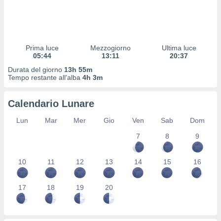
 profili
lezione
cità
izzata,
fili per
Prima luce
Mezzogiorno
Ultima luce
05:44
13:11
20:37
izzazione
Durata del giorno
13h 55m
nuti,
Tempo restante all'alba
4h 3m
 profili
lezione
uti
Calendario Lunare
zzati,
 le
Lun
Mar
Mer
Gio
Ven
Sab
Dom
ni degli
 misurare
7
8
9
zioni dei
,
10
11
12
13
14
15
16
ere il
so
17
18
19
20
he o la
ione di
enienti
diverse,