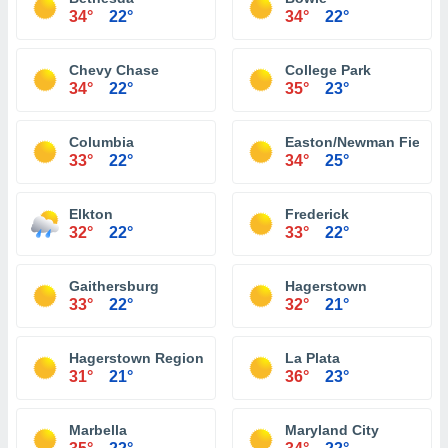
34°
22°
34°
22°
Chevy Chase
College Park
34°
22°
35°
23°
Columbia
Easton/Newman Field Ai
33°
22°
34°
25°
Elkton
Frederick
32°
22°
33°
22°
Gaithersburg
Hagerstown
33°
22°
32°
21°
Hagerstown Regional Airport
La Plata
31°
21°
36°
23°
Marbella
Maryland City