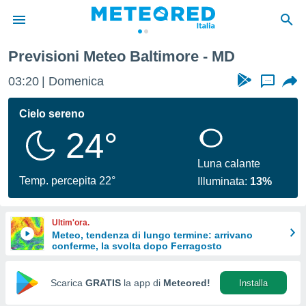
Previsioni Meteo Baltimore - MD
tiva
rivacy
03:20
Domenica
...
ti di
net
Cielo sereno
net)
24°
i
 da
nisti per
Luna calante
 che le
Temp. percepita 22°
Illuminata:
13%
ioni
iano di
È
Ultim'ora.
Meteo, tendenza di lungo termine: arrivano
 a
conferme, la svolta dopo Ferragosto
ito Web
do le
opzioni:
Scarica
GRATIS
la app di
Meteored!
Installa
 i