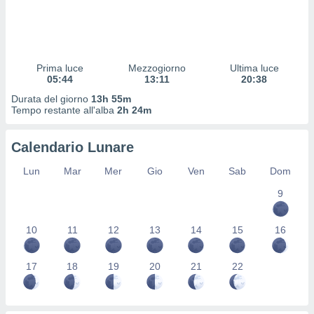
 profili
lezione
cità
izzata,
fili per
Prima luce
Mezzogiorno
Ultima luce
05:44
13:11
20:38
izzazione
Durata del giorno
13h 55m
nuti,
Tempo restante all'alba
2h 24m
 profili
lezione
uti
Calendario Lunare
zzati,
 le
Lun
Mar
Mer
Gio
Ven
Sab
Dom
ni degli
 misurare
9
zioni dei
,
10
11
12
13
14
15
16
ere il
so
17
18
19
20
21
22
he o la
ione di
enienti
diverse,