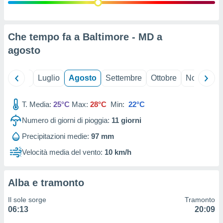
ioni
" o
tra
sui cookie
o sito
Che tempo fa a Baltimore - MD a
agosto
nostri
Giugno
Luglio
Agosto
Settembre
Ottobre
Novembre
mo il
te
ento dei
T. Media:
25°C
Max:
28°C
Min:
22°C
Numero di giorni di pioggia:
11
giorni
re
ioni su
Precipitazioni medie:
97 mm
vo e/o
Velocità media del vento:
10 km/h
i,
 dati
er la
 della
Alba e tramonto
à, creare
r la
Il sole sorge
Tramonto
à
06:13
20:09
izzata,