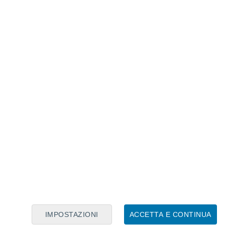
Calendario Lunare
Lun
Mar
Mer
Gio
Ven
Sab
Dom
8
9
10
11
12
13
14
15
16
17
18
19
20
21
IMPOSTAZIONI
ACCETTA E CONTINUA