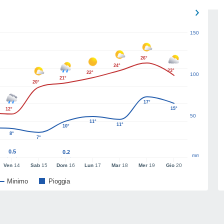
150
26°
24°
23°
22°
100
21°
20°
17°
15°
12°
50
11°
11°
10°
8°
7°
0.5
0.2
mm
Ven
14
Sab
15
Dom
16
Lun
17
Mar
18
Mer
19
Gio
20
Minimo
Pioggia