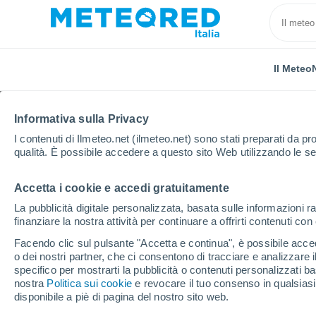
Il Meteo
Informativa sulla Privacy
I contenuti di Ilmeteo.net (ilmeteo.net) sono stati preparati da pro
qualità. È possibile accedere a questo sito Web utilizzando le se
Accetta i cookie e accedi gratuitamente
Home
Russia
Oblast di Jaroslavl'
Poshekhonye
La pubblicità digitale personalizzata, basata sulle informazioni ra
finanziare la nostra attività per continuare a offrirti contenuti co
Previsioni Meteo Posh
Facendo clic sul pulsante "Accetta e continua", è possibile accede
o dei nostri partner, che ci consentono di tracciare e analizzare
07:07
Sabato
specifico per mostrarti la pubblicità o contenuti personalizzati b
nostra
Politica sui cookie
e revocare il tuo consenso in qualsia
disponibile a piè di pagina del nostro sito web.
Sereno