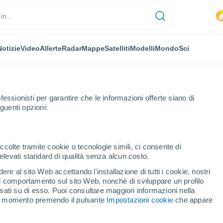
Notizie
Video
Allerte
Radar
Mappe
Satelliti
Modelli
Mondo
Sci
fessionisti per garantire che le informazioni offerte siano di
guenti opzioni:
ccolte tramite cookie o tecnologie simili, ci consente di
n elevati standard di qualità senza alcun costo.
ekhonye
re al sito Web accettando l'installazione di tutti i cookie, nostri
 il comportamento sul sito Web, nonché di sviluppare un profilo
...
asati su di esso. Puoi consultare maggiori informazioni nella
si momento premendo il pulsante
Impostazioni cookie
che appare
Per ora
Piogge deboli nelle prossime ore