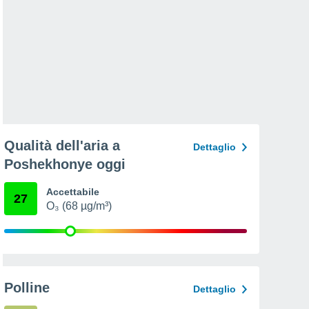
Qualità dell'aria a
Dettaglio
Poshekhonye oggi
Accettabile
27
O₃ (68 µg/m³)
Polline
Dettaglio