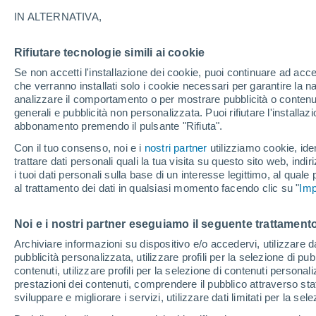
18°
IN ALTERNATIVA,
Rifiutare tecnologie simili ai cookie
Ovest
Se non accetti l'installazione dei cookie, puoi continuare ad acc
Temp. percepita 18°
14
-
29 km
che verranno installati solo i cookie necessari per garantire la n
analizzare il comportamento o per mostrare pubblicità o contenut
generali e pubblicità non personalizzata. Puoi rifiutare l'install
abbonamento premendo il pulsante "Rifiuta".
Ultim'ora.
Luca Lombroso non vede la fine del caldo:
Con il tuo consenso, noi e i
nostri partner
utilizziamo cookie, iden
"Ferragosto 2026 potrebbe entrare nella storia
trattare dati personali quali la tua visita su questo sito web, indiri
Ecco perché."
i tuoi dati personali sulla base di un interesse legittimo, al quale
Il Meteo 1 - 7
Attualità
Mappa di pioggia
Radar di 
al trattamento dei dati in qualsiasi momento facendo clic su "
Imp
Noi e i nostri partner eseguiamo il seguente trattamento
Domani
Lunedì
Oggi
Archiviare informazioni su dispositivo e/o accedervi, utilizzare dati
pubblicità personalizzata, utilizzare profili per la selezione di pu
9 Ago
10 Ago
8 Ago
contenuti, utilizzare profili per la selezione di contenuti personal
prestazioni dei contenuti, comprendere il pubblico attraverso stat
sviluppare e migliorare i servizi, utilizzare dati limitati per la sel
30%
60%