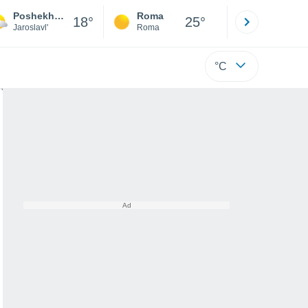
Poshekhonye
Roma
Milano
18°
25°
Jaroslavl'
Roma
Milano
°C