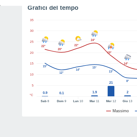
Grafici del tempo
35
30
24°
25
22°
22°
20°
20
19°
15
14°
15°
15°
14°
13°
12°
10
8°
21
5
1.9
2
0.9
0.1
°C
Sab
8
Dom
9
Lun
10
Mar
11
Mer
12
Gio
13
Massimo