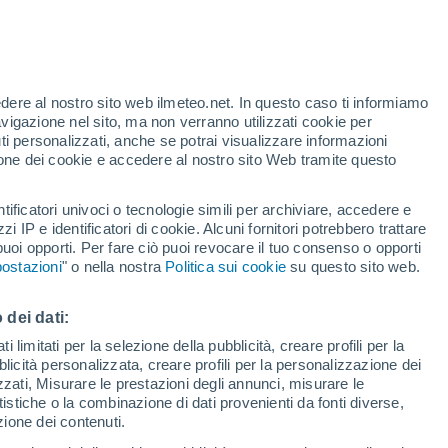
edere al nostro sito web ilmeteo.net. In questo caso ti informiamo
/h
avigazione nel sito, ma non verranno utilizzati cookie per
i personalizzati, anche se potrai visualizzare informazioni
azione dei cookie e accedere al nostro sito Web tramite questo
tificatori univoci o tecnologie simili per archiviare, accedere e
.
zzi IP e identificatori di cookie. Alcuni fornitori potrebbero trattare
 puoi opporti. Per fare ciò puoi revocare il tuo consenso o opporti
pioggia
Satelliti
Modelli
ostazioni
" o nella nostra
Politica sui cookie
su questo sito web.
 dei dati:
Martedì
Mercoledì
Giovedi
Venerdì
 limitati per la selezione della pubblicità, creare profili per la
bblicità personalizzata, creare profili per la personalizzazione dei
11 Ago
12 Ago
13 Ago
14 Ago
izzati, Misurare le prestazioni degli annunci, misurare le
istiche o la combinazione di dati provenienti da fonti diverse,
ezione dei contenuti.
80%
90%
80%
50%