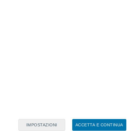
Calendario Lunare
Lun
Mar
Mer
Gio
Ven
Sab
Dom
6
7
8
9
10
11
12
13
14
15
16
17
18
19
IMPOSTAZIONI
ACCETTA E CONTINUA