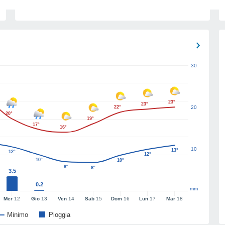
30
23°
23°
22°
20
20°
19°
17°
16°
10
13°
12°
12°
10°
10°
8°
8°
3.5
0.2
mm
Mer
12
Gio
13
Ven
14
Sab
15
Dom
16
Lun
17
Mar
18
Minimo
Pioggia