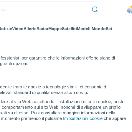
Notizie
Video
Allerte
Radar
Mappe
Satelliti
Modelli
Mondo
Sci
fessionisti per garantire che le informazioni offerte siano di
guenti opzioni:
ccolte tramite cookie o tecnologie simili, ci consente di
n elevati standard di qualità senza alcun costo.
ov
re al sito Web accettando l'installazione di tutti i cookie, nostri
 il comportamento sul sito Web, nonché di sviluppare un profilo
...
asati su di esso. Puoi consultare maggiori informazioni nella
si momento premendo il pulsante
Impostazioni cookie
che appare
Per ora
Piogge deboli nelle prossime ore