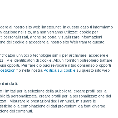
edere al nostro sito web ilmeteo.net. In questo caso ti informiamo
avigazione nel sito, ma non verranno utilizzati cookie per
i personalizzati, anche se potrai visualizzare informazioni
azione dei cookie e accedere al nostro sito Web tramite questo
ore si
tificatori univoci o tecnologie simili per archiviare, accedere e
etta
zzi IP e identificatori di cookie. Alcuni fornitori potrebbero trattare
 puoi opporti. Per fare ciò puoi revocare il tuo consenso o opporti
pioggia
Satelliti
Modelli
ostazioni
" o nella nostra
Politica sui cookie
su questo sito web.
 dei dati:
omenica
Lunedì
Martedì
Mercoledì
 limitati per la selezione della pubblicità, creare profili per la
bblicità personalizzata, creare profili per la personalizzazione dei
9 Ago
10 Ago
11 Ago
12 Ago
izzati, Misurare le prestazioni degli annunci, misurare le
istiche o la combinazione di dati provenienti da fonti diverse,
ezione dei contenuti.
40%
70%