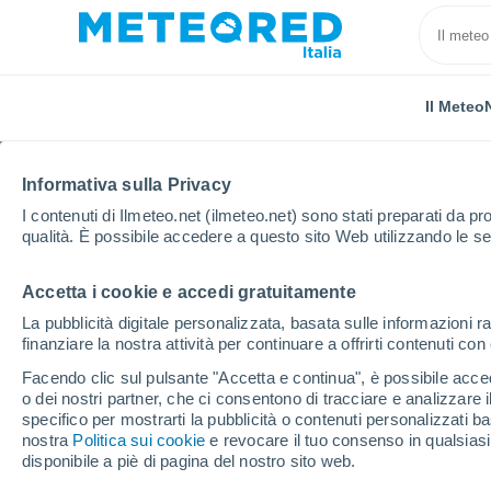
Il Meteo
Informativa sulla Privacy
I contenuti di Ilmeteo.net (ilmeteo.net) sono stati preparati da pro
qualità. È possibile accedere a questo sito Web utilizzando le se
Accetta i cookie e accedi gratuitamente
Home
Russia
Oblast di Jaroslavl'
Rostov
La pubblicità digitale personalizzata, basata sulle informazioni ra
finanziare la nostra attività per continuare a offrirti contenuti co
Previsioni Meteo Rost
Facendo clic sul pulsante "Accetta e continua", è possibile accede
o dei nostri partner, che ci consentono di tracciare e analizzare
14:13
Giovedi
specifico per mostrarti la pubblicità o contenuti personalizzati b
nostra
Politica sui cookie
e revocare il tuo consenso in qualsia
disponibile a piè di pagina del nostro sito web.
Pioggia debole