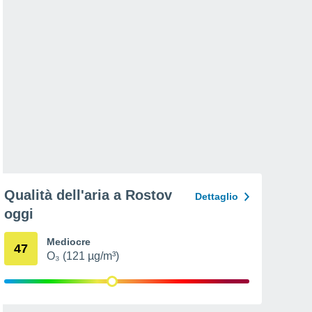
Qualità dell'aria a Rostov
Dettaglio
oggi
Mediocre
47
O₃ (121 µg/m³)