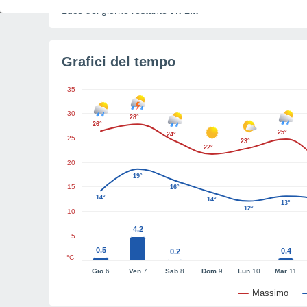
Luce del giorno restante
7h 1m
Grafici del tempo
35
30
28°
26°
25°
24°
25
23°
22°
20
19°
15
16°
14°
14°
13°
12°
10
4.2
5
0.5
0.4
0.2
°C
Gio
6
Ven
7
Sab
8
Dom
9
Lun
10
Mar
11
Massimo