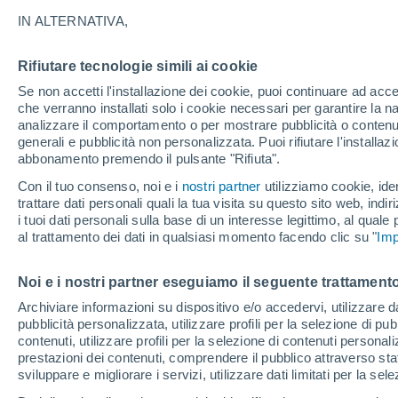
26°
IN ALTERNATIVA,
Rifiutare tecnologie simili ai cookie
30%
Se non accetti l'installazione dei cookie, puoi continuare ad acc
Temp. percepita 27°
0.3 mm
che verranno installati solo i cookie necessari per garantire la n
analizzare il comportamento o per mostrare pubblicità o contenut
generali e pubblicità non personalizzata. Puoi rifiutare l'install
abbonamento premendo il pulsante "Rifiuta".
Ultim'ora.
Il fenomeno El Niño sta tornando: "L'interrutt
Con il tuo consenso, noi e i
nostri partner
utilizziamo cookie, iden
sta azionando proprio ora" – ecco cosa ci asp
trattare dati personali quali la tua visita su questo sito web, indiri
in inverno
i tuoi dati personali sulla base di un interesse legittimo, al quale
Il Meteo 1 - 7
Attualità
Mappa di pioggia
Radar di 
al trattamento dei dati in qualsiasi momento facendo clic su "
Imp
Noi e i nostri partner eseguiamo il seguente trattamento
Domani
Sabato
D
Oggi
Archiviare informazioni su dispositivo e/o accedervi, utilizzare dati
pubblicità personalizzata, utilizzare profili per la selezione di pu
7 Ago
8 Ago
6 Ago
contenuti, utilizzare profili per la selezione di contenuti personal
prestazioni dei contenuti, comprendere il pubblico attraverso stat
sviluppare e migliorare i servizi, utilizzare dati limitati per la sel
80%
50%
60%