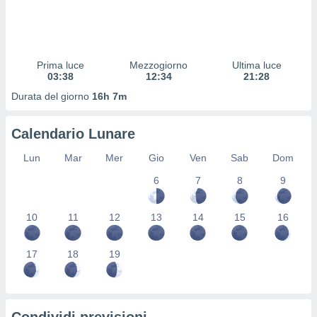
 profili
lezione
cità
izzata,
fili per
Prima luce
Mezzogiorno
Ultima luce
03:38
12:34
21:28
izzazione
Durata del giorno
16h 7m
nuti,
 profili
lezione
Calendario Lunare
uti
zzati,
Lun
Mar
Mer
Gio
Ven
Sab
Dom
 le
6
7
8
9
ni degli
 misurare
zioni dei
10
11
12
13
14
15
16
,
ere il
17
18
19
so
he o la
ione di
enienti
diverse,