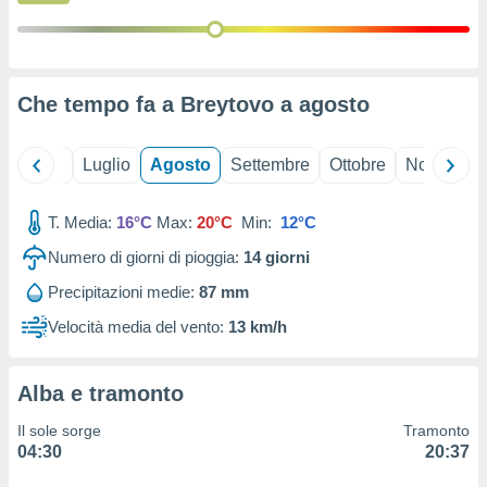
ioni
" o
tra
sui cookie
o sito
Che tempo fa a Breytovo a
agosto
nostri
Giugno
Luglio
Agosto
Settembre
Ottobre
Novembre
mo il
te
ento dei
T. Media:
16°C
Max:
20°C
Min:
12°C
Numero di giorni di pioggia:
14
giorni
re
ioni su
Precipitazioni medie:
87 mm
vo e/o
Velocità media del vento:
13 km/h
i,
 dati
er la
Alba e tramonto
 della
à, creare
Il sole sorge
Tramonto
r la
04:30
20:37
à
izzata,