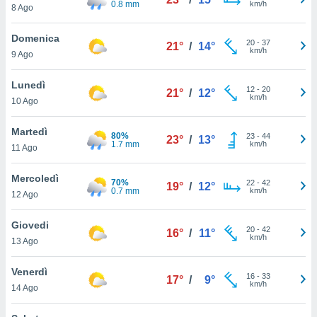
0.8 mm
km/h
a", è
8 Ago
al sito
Domenica
20
-
37
ettando
21°
/
14°
km/h
9 Ago
zione di
okie,
Lunedì
dei nostri
12
-
20
21°
/
12°
km/h
che ci
10 Ago
no di
 e
Martedì
80%
23
-
44
23°
/
13°
e il
1.7 mm
km/h
11 Ago
amento
 Web,
Mercoledì
i
70%
22
-
42
19°
/
12°
0.7 mm
km/h
re un
12 Ago
pecifico
arti la
Giovedi
20
-
42
16°
/
11°
à o
km/h
13 Ago
i
zzati
Venerdì
 di esso.
16
-
33
17°
/
9°
km/h
sultare
14 Ago
oni nella