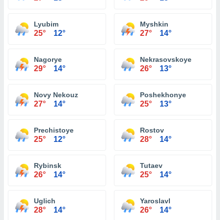
Lyubim
Myshkin
25°
12°
27°
14°
Nagorye
Nekrasovskoye
29°
14°
26°
13°
Novy Nekouz
Poshekhonye
27°
14°
25°
13°
Prechistoye
Rostov
25°
12°
28°
14°
Rybinsk
Tutaev
26°
14°
25°
14°
Uglich
Yaroslavl
28°
14°
26°
14°