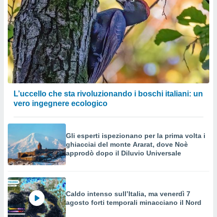
L’uccello che sta rivoluzionando i boschi italiani: un
vero ingegnere ecologico
Gli esperti ispezionano per la prima volta i
ghiacciai del monte Ararat, dove Noè
approdò dopo il Diluvio Universale
Caldo intenso sull’Italia, ma venerdì 7
agosto forti temporali minacciano il Nord