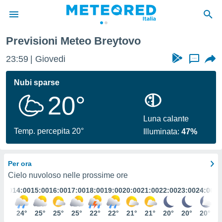
Previsioni Meteo Breytovo
tiva
rivacy
23:59
Giovedi
...
ti di
net
Nubi sparse
net)
20°
i
 da
nisti per
Luna calante
 che le
Temp. percepita 20°
Illuminata:
47%
ioni
iano di
È
Per ora
 a
Cielo nuvoloso nelle prossime ore
ito Web
3:00
14:00
15:00
16:00
17:00
18:00
19:00
20:00
21:00
22:00
23:00
24:00
do le
opzioni:
24°
24°
25°
25°
25°
22°
22°
21°
21°
20°
20°
20°
 i