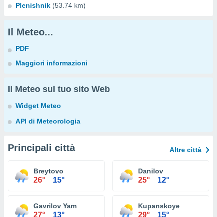
Plenishnik
(53.74 km)
Il Meteo...
PDF
Maggiori informazioni
Il Meteo sul tuo sito Web
Widget Meteo
API di Meteorologia
Principali città
Altre città
Breytovo
Danilov
26°
15°
25°
12°
Gavrilov Yam
Kupanskoye
27°
13°
29°
15°