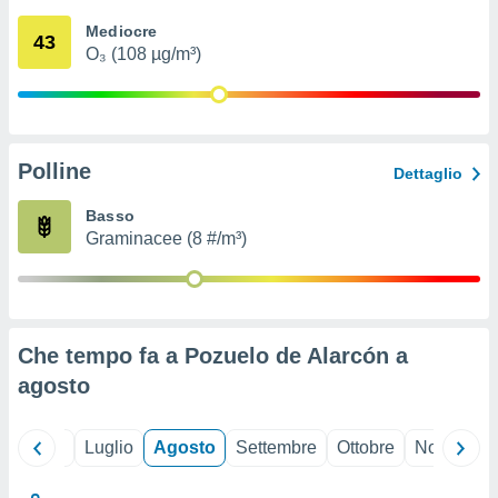
ioni
" o
Mediocre
tra
43
O₃ (108 µg/m³)
sui cookie
o sito
nostri
Polline
Dettaglio
mo il
te
Basso
ento dei
Graminacee (8 #/m³)
re
ioni su
vo e/o
i,
Che tempo fa a Pozuelo de Alarcón a
 dati
er la
agosto
 della
à, creare
r la
Giugno
Luglio
Agosto
Settembre
Ottobre
Novembre
à
izzata,