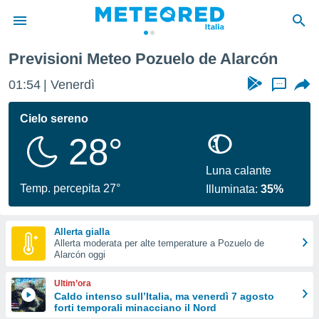
Previsioni Meteo Pozuelo de Alarcón
tiva
rivacy
01:54
Venerdì
...
ti di
net
Cielo sereno
net)
28°
i
 da
nisti per
Luna calante
 che le
Temp. percepita 27°
Illuminata:
35%
ioni
iano di
È
Allerta gialla
Allerta moderata per alte temperature a Pozuelo de
 a
Alarcón oggi
ito Web
do le
Ultim’ora
opzioni:
Caldo intenso sull’Italia, ma venerdì 7 agosto
forti temporali minacciano il Nord
 i