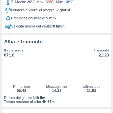
T. Media:
26°C
Max:
33°C
Min:
18°C
 profili
lezione
Numero di giorni di pioggia:
2
giorni
cità
izzata,
Precipitazioni medie:
9 mm
fili per
Velocità media del vento:
8 km/h
izzazione
nuti,
 profili
Alba e tramonto
lezione
Il sole sorge
Tramonto
uti
07:18
21:23
zzati,
 le
ni degli
 misurare
zioni dei
,
ere il
Prima luce
Mezzogiorno
Ultima luce
06:48
14:21
21:53
so
Durata del giorno
14h 5m
he o la
Tempo restante all'alba
4h 55m
ione di
enienti
diverse,