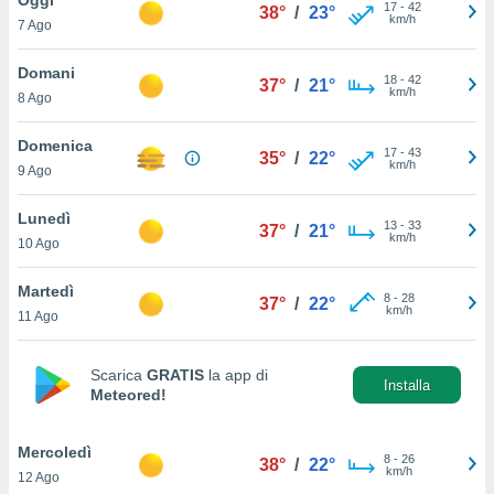
a", è
17
-
42
38°
/
23°
km/h
7 Ago
al sito
ettando
Domani
18
-
42
37°
/
21°
zione di
km/h
8 Ago
okie,
dei nostri
Domenica
17
-
43
che ci
35°
/
22°
km/h
9 Ago
no di
 e
e il
Lunedì
13
-
33
37°
/
21°
amento
km/h
10 Ago
 Web,
i
Martedì
8
-
28
re un
37°
/
22°
km/h
11 Ago
pecifico
arti la
à o
Scarica
GRATIS
la app di
i
Installa
Meteored!
zzati
 di esso.
sultare
Mercoledì
8
-
26
38°
/
22°
km/h
12 Ago
oni nella