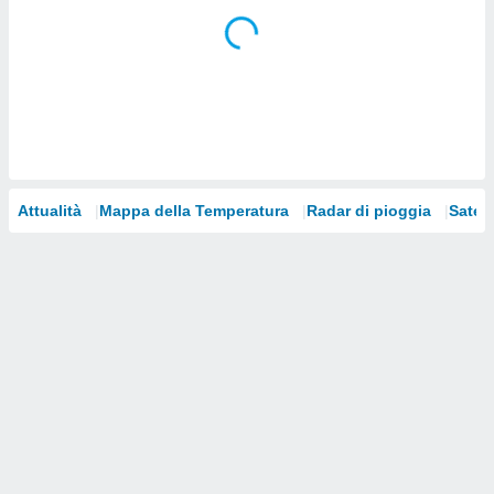
i nostri
artner
Attualità
Mappa della Temperatura
Radar di pioggia
Satelli