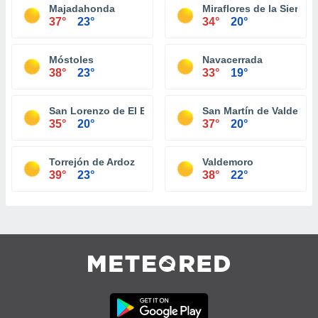
Majadahonda
Miraflores de la Sierra
37°
23°
34°
20°
Móstoles
Navacerrada
38°
23°
33°
19°
San Lorenzo de El Escorial
San Martín de Valdeigle
35°
20°
37°
20°
Torrejón de Ardoz
Valdemoro
39°
23°
38°
22°