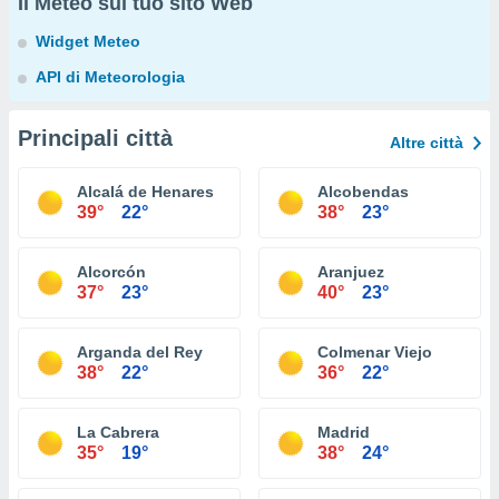
Il Meteo sul tuo sito Web
Widget Meteo
API di Meteorologia
Principali città
Altre città
Alcalá de Henares
Alcobendas
39°
22°
38°
23°
Alcorcón
Aranjuez
37°
23°
40°
23°
Arganda del Rey
Colmenar Viejo
38°
22°
36°
22°
La Cabrera
Madrid
35°
19°
38°
24°