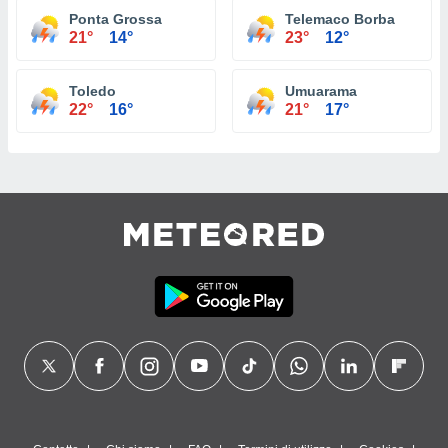
Ponta Grossa
Telemaco Borba
21°
14°
23°
12°
Toledo
Umuarama
22°
16°
21°
17°