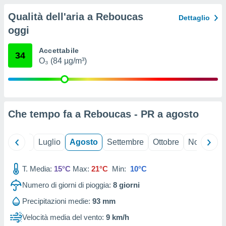
ioni
" o
Qualità dell'aria a Reboucas
tra
Dettaglio
sui cookie
oggi
o sito
Accettabile
34
O₃ (84 µg/m³)
nostri
mo il
te
ento dei
Che tempo fa a Reboucas - PR a
agosto
re
ioni su
Giugno
Luglio
Agosto
Settembre
Ottobre
Novembre
vo e/o
i,
 dati
T. Media:
15°C
Max:
21°C
Min:
10°C
er la
 della
Numero di giorni di pioggia:
8
giorni
à, creare
Precipitazioni medie:
93 mm
r la
à
Velocità media del vento:
9 km/h
izzata,