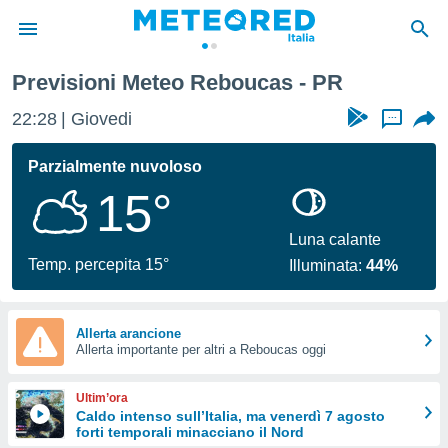
Previsioni Meteo Reboucas - PR
tiva
rivacy
22:28
Giovedi
...
ti di
net
Parzialmente nuvoloso
net)
15°
i
 da
nisti per
Luna calante
 che le
Temp. percepita 15°
Illuminata:
44%
ioni
iano di
È
Allerta arancione
 a
Allerta importante per altri a Reboucas oggi
ito Web
do le
Ultim’ora
opzioni:
Caldo intenso sull’Italia, ma venerdì 7 agosto
forti temporali minacciano il Nord
 i