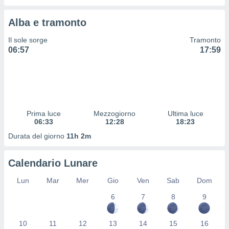
 profili
lezione
Alba e tramonto
cità
izzata,
Il sole sorge
Tramonto
fili per
06:57
17:59
izzazione
nuti,
 profili
lezione
uti
zzati,
Prima luce
Mezzogiorno
Ultima luce
 le
06:33
12:28
18:23
ni degli
Durata del giorno
11h 2m
 misurare
zioni dei
,
Calendario Lunare
ere il
Lun
Mar
Mer
Gio
Ven
Sab
Dom
so
6
7
8
9
he o la
ione di
enienti
10
11
12
13
14
15
16
diverse,