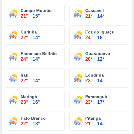
Campo Mourão
Cascavel
21°
15°
21°
14°
Curitiba
Foz do Iguaçu
22°
14°
24°
18°
Francisco Beltrão
Guarapuava
24°
14°
20°
12°
Irati
Londrina
22°
14°
23°
14°
Maringá
Paranaguá
23°
16°
23°
17°
Pato Branco
Pitanga
22°
13°
21°
14°