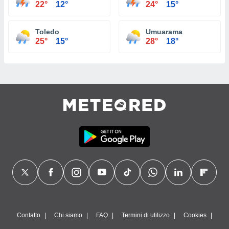
22°
12°
24°
15°
Toledo
Umuarama
25°
15°
28°
18°
Contatto
Chi siamo
FAQ
Termini di utilizzo
Cookies