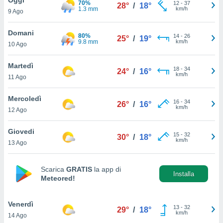
70%
a", è
12
-
37
28°
/
18°
1.3 mm
km/h
9 Ago
al sito
ettando
Domani
80%
14
-
26
25°
/
19°
zione di
9.8 mm
km/h
10 Ago
okie,
dei nostri
Martedì
18
-
34
che ci
24°
/
16°
km/h
11 Ago
no di
 e
e il
Mercoledì
16
-
34
26°
/
16°
amento
km/h
12 Ago
 Web,
i
Giovedi
15
-
32
re un
30°
/
18°
km/h
13 Ago
pecifico
arti la
à o
Scarica
GRATIS
la app di
i
Installa
Meteored!
zzati
 di esso.
sultare
Venerdì
13
-
32
29°
/
18°
km/h
14 Ago
oni nella