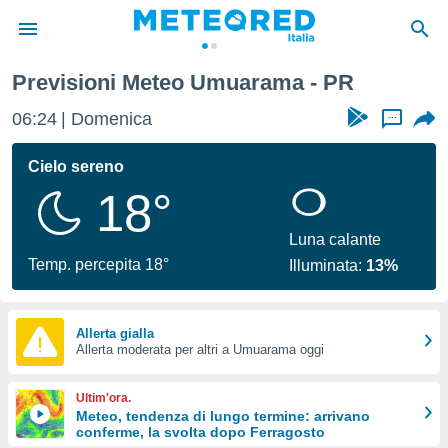
Previsioni Meteo Umuarama - PR
tiva
rivacy
06:24
Domenica
...
ti di
net
Cielo sereno
net)
18°
i
 da
nisti per
Luna calante
 che le
Temp. percepita 18°
Illuminata:
13%
ioni
iano di
È
Allerta gialla
 a
Allerta moderata per altri a Umuarama oggi
ito Web
do le
Ultim'ora.
opzioni:
Meteo, tendenza di lungo termine: arrivano
conferme, la svolta dopo Ferragosto
 i