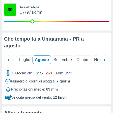
ioni
" o
Accettabile
tra
39
O₃ (97 µg/m³)
sui cookie
o sito
nostri
Che tempo fa a Umuarama - PR a
mo il
agosto
te
ento dei
Giugno
Luglio
Agosto
Settembre
Ottobre
Novembre
re
ioni su
vo e/o
T. Media:
20°C
Max:
26°C
Min:
15°C
i,
Numero di giorni di pioggia:
7
giorni
 dati
er la
Precipitazioni medie:
89 mm
 della
à, creare
Velocità media del vento:
12 km/h
r la
à
izzata,
Alba e tramonto