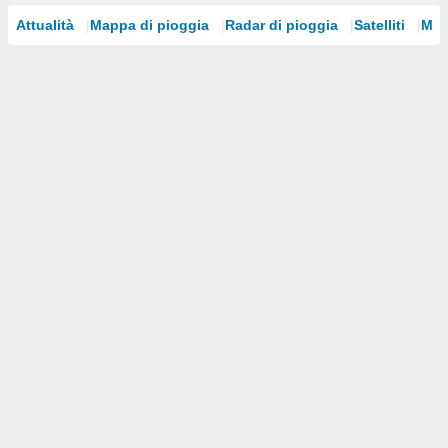
Attualità
Mappa di pioggia
Radar di pioggia
Satelliti
Mod
i nostri
artner