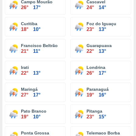
Campo Mourão
Cascavel
26°
17°
24°
14°
Curitiba
Foz do Iguaçu
18°
10°
23°
13°
Francisco Beltrão
Guarapuava
21°
11°
22°
13°
Irati
Londrina
22°
13°
26°
17°
Maringá
Paranaguá
27°
17°
19°
16°
Pato Branco
Pitanga
19°
10°
23°
15°
Ponta Grossa
Telemaco Borba