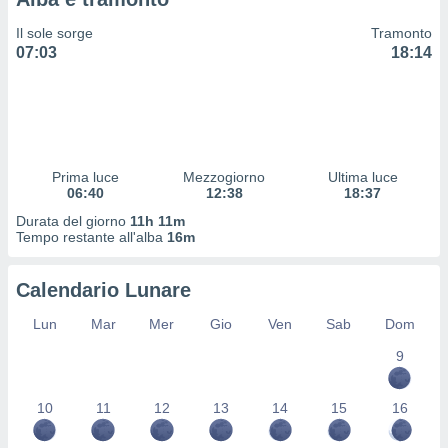
 profili
lezione
Il sole sorge
Tramonto
cità
07:03
18:14
izzata,
fili per
izzazione
nuti,
 profili
Prima luce
Mezzogiorno
Ultima luce
lezione
06:40
12:38
18:37
uti
zzati,
Durata del giorno
11h 11m
Tempo restante all'alba
16m
 le
ni degli
 misurare
Calendario Lunare
zioni dei
,
Lun
Mar
Mer
Gio
Ven
Sab
Dom
ere il
9
so
he o la
10
11
12
13
14
15
16
ione di
enienti
diverse,