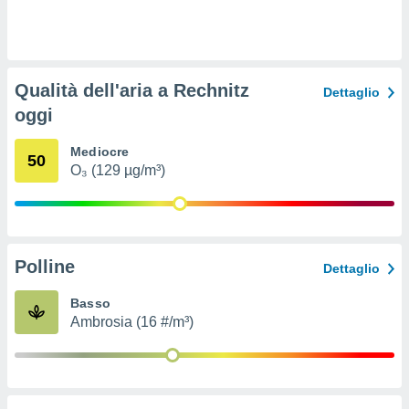
ioni
e
à non
izzata.
utare
Qualità dell'aria a Rechnitz
zione dei
Dettaglio
oggi
 al
ito Web
Mediocre
questo
50
O₃ (129 µg/m³)
ento
 il
o
Polline
Dettaglio
, noi e i
rtner
Basso
mo
Ambrosia (16 #/m³)
tori
o
e simili
viare,