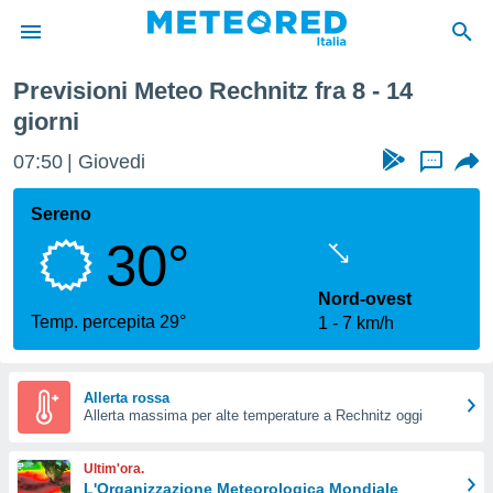
a
Previsioni Meteo Rechnitz fra 8 - 14
tiva
giorni
rivacy
ti di
07:50
Giovedi
...
net
net)
Sereno
i
 da
30°
nisti per
 che le
Nord-ovest
ioni
Temp. percepita 29°
iano di
1
7 km/h
È
 a
Allerta rossa
ito Web
Allerta massima per alte temperature a Rechnitz oggi
do le
opzioni:
Ultim'ora.
L'Organizzazione Meteorologica Mondiale
 i