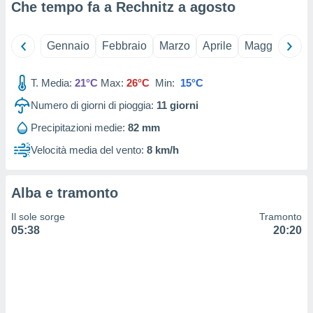
 e
Che tempo fa a Rechnitz a
agosto
ati
 quali la
a su
Gennaio
Febbraio
Marzo
Aprile
Maggio
Giu
ito web,
IP e
tori di
T. Media:
21°C
Max:
26°C
Min:
15°C
Alcuni
Numero di giorni di pioggia:
11
giorni
ro
Precipitazioni medie:
82 mm
 tuoi dati
 sulla
Velocità media del vento:
8 km/h
un
e
, al quale
Alba e tramonto
rti. Per
puoi
Il sole sorge
Tramonto
il tuo
05:38
20:20
o o
l
nto dei
ualsiasi
 facendo