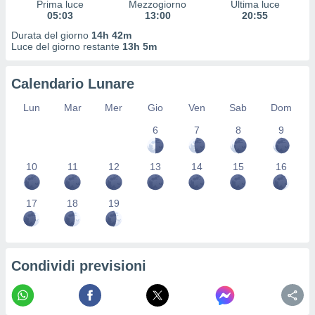
Prima luce
Mezzogiorno
Ultima luce
ioni
" o
05:03
13:00
20:55
tra
sui cookie
Durata del giorno
14h 42m
Luce del giorno restante
13h 5m
o sito
Calendario Lunare
nostri
Lun
Mar
Mer
Gio
Ven
Sab
Dom
mo il
te
6
7
8
9
ento dei
10
11
12
13
14
15
16
re
ioni su
vo e/o
17
18
19
i,
 dati
er la
 della
Condividi previsioni
à, creare
r la
à
izzata,