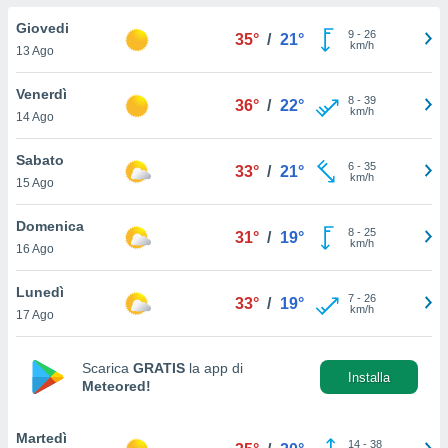
a", è
Giovedi
9
-
26
35°
/
21°
al sito
km/h
13 Ago
ettando
zione di
Venerdì
8
-
39
okie,
36°
/
22°
km/h
14 Ago
dei nostri
che ci
no di
Sabato
6
-
35
33°
/
21°
 e
km/h
15 Ago
e il
amento
Domenica
8
-
25
 Web,
31°
/
19°
km/h
16 Ago
i
re un
Lunedì
pecifico
7
-
26
33°
/
19°
km/h
arti la
17 Ago
à o
i
zzati
Scarica
GRATIS
la app di
Installa
Meteored!
 di esso.
sultare
Martedì
oni nella
14
-
38