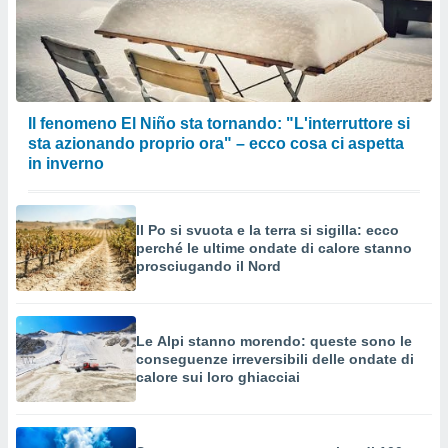
Il fenomeno El Niño sta tornando: "L'interruttore si
sta azionando proprio ora" – ecco cosa ci aspetta
in inverno
Il Po si svuota e la terra si sigilla: ecco
perché le ultime ondate di calore stanno
prosciugando il Nord
Le Alpi stanno morendo: queste sono le
conseguenze irreversibili delle ondate di
calore sui loro ghiacciai