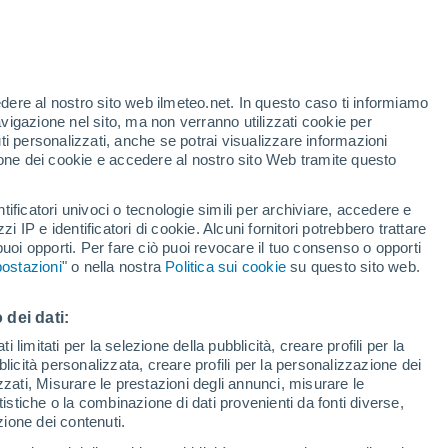
edere al nostro sito web ilmeteo.net. In questo caso ti informiamo
/h
avigazione nel sito, ma non verranno utilizzati cookie per
i personalizzati, anche se potrai visualizzare informazioni
azione dei cookie e accedere al nostro sito Web tramite questo
tificatori univoci o tecnologie simili per archiviare, accedere e
.
zzi IP e identificatori di cookie. Alcuni fornitori potrebbero trattare
 puoi opporti. Per fare ciò puoi revocare il tuo consenso o opporti
adar di pioggia
Satelliti
Modelli
ostazioni
" o nella nostra
Politica sui cookie
su questo sito web.
 dei dati:
Lunedì
Martedì
Mercoledì
Giovedi
 limitati per la selezione della pubblicità, creare profili per la
bblicità personalizzata, creare profili per la personalizzazione dei
10 Ago
11 Ago
12 Ago
13 Ago
izzati, Misurare le prestazioni degli annunci, misurare le
istiche o la combinazione di dati provenienti da fonti diverse,
ezione dei contenuti.