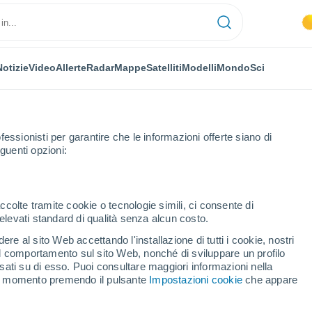
Notizie
Video
Allerte
Radar
Mappe
Satelliti
Modelli
Mondo
Sci
fessionisti per garantire che le informazioni offerte siano di
guenti opzioni:
 Beach
ccolte tramite cookie o tecnologie simili, ci consente di
n elevati standard di qualità senza alcun costo.
ndo Beach - CA
re al sito Web accettando l'installazione di tutti i cookie, nostri
 il comportamento sul sito Web, nonché di sviluppare un profilo
...
asati su di esso. Puoi consultare maggiori informazioni nella
si momento premendo il pulsante
Impostazioni cookie
che appare
Per ora
Cielo sereno nelle prossime ore