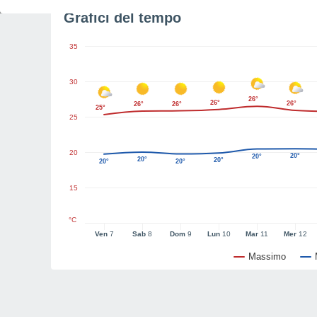
Grafici del tempo
35
30
26°
26°
26°
26°
26°
25°
25
20
20°
20°
20°
20°
20°
20°
15
°C
Ven
7
Sab
8
Dom
9
Lun
10
Mar
11
Mer
12
Massimo