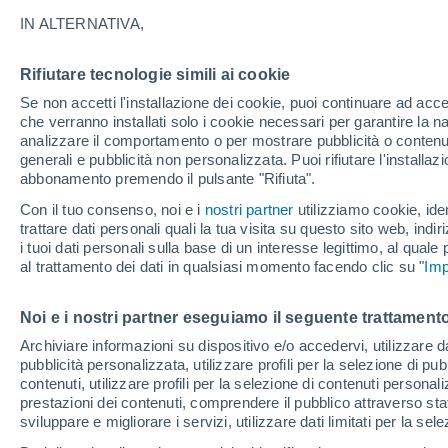
23°
IN ALTERNATIVA,
Rifiutare tecnologie simili ai cookie
Ovest
Se non accetti l'installazione dei cookie, puoi continuare ad acc
Temp. percepita 23°
11
-
27 km
che verranno installati solo i cookie necessari per garantire la n
analizzare il comportamento o per mostrare pubblicità o contenut
generali e pubblicità non personalizzata. Puoi rifiutare l'install
abbonamento premendo il pulsante "Rifiuta".
Ultim'ora.
Luca Lombroso non vede la fine del caldo:
Con il tuo consenso, noi e i
nostri partner
utilizziamo cookie, iden
"Ferragosto 2026 potrebbe entrare nella storia
trattare dati personali quali la tua visita su questo sito web, indiri
Ecco perché."
i tuoi dati personali sulla base di un interesse legittimo, al quale
Il Meteo 1 - 7
Attualità
Mappa della Temperatura
R
al trattamento dei dati in qualsiasi momento facendo clic su "
Imp
Noi e i nostri partner eseguiamo il seguente trattamento
Domani
Domenica
Oggi
Archiviare informazioni su dispositivo e/o accedervi, utilizzare dati
pubblicità personalizzata, utilizzare profili per la selezione di pu
8 Ago
9 Ago
7 Ago
contenuti, utilizzare profili per la selezione di contenuti personal
prestazioni dei contenuti, comprendere il pubblico attraverso stat
sviluppare e migliorare i servizi, utilizzare dati limitati per la sel