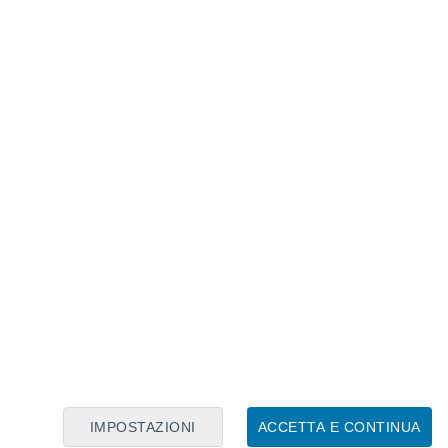
Calendario Lunare
Lun
Mar
Mer
Gio
Ven
Sab
Dom
7
8
9
10
11
12
13
14
15
16
17
18
19
20
IMPOSTAZIONI
ACCETTA E CONTINUA