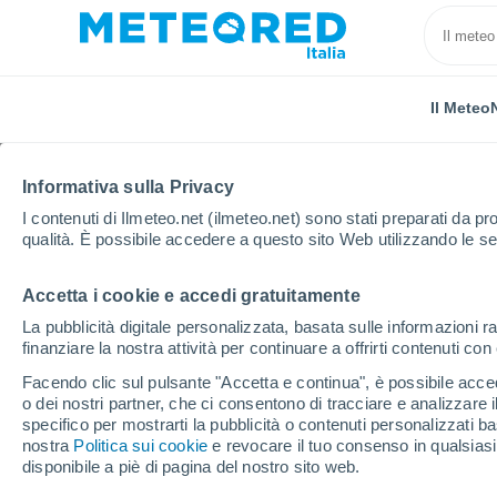
Il Meteo
Informativa sulla Privacy
I contenuti di Ilmeteo.net (ilmeteo.net) sono stati preparati da pro
qualità. È possibile accedere a questo sito Web utilizzando le se
Accetta i cookie e accedi gratuitamente
Home
Stati Uniti
Stato della California
Redondo
La pubblicità digitale personalizzata, basata sulle informazioni ra
finanziare la nostra attività per continuare a offrirti contenuti co
Previsioni Meteo Redo
Facendo clic sul pulsante "Accetta e continua", è possibile accede
o dei nostri partner, che ci consentono di tracciare e analizzare
19:21
Venerdì
specifico per mostrarti la pubblicità o contenuti personalizzati b
nostra
Politica sui cookie
e revocare il tuo consenso in qualsia
disponibile a piè di pagina del nostro sito web.
Sereno