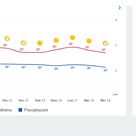
3
26°
2
26°
25°
25°
24°
24°
24°
20°
20°
20°
20°
20°
20°
1
19°
mm
Gio
13
Ven
14
Sab
15
Dom
16
Lun
17
Mar
18
Mer
19
Minimo
Precipitazioni