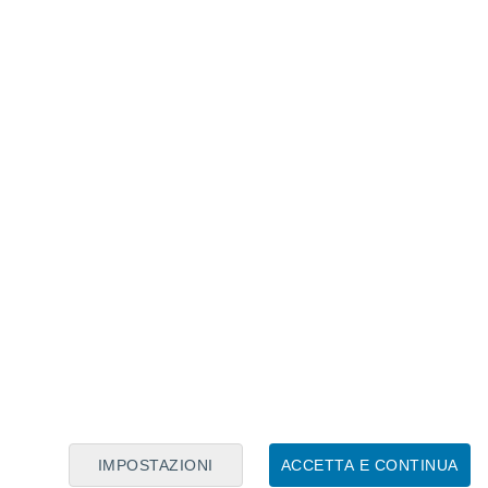
Calendario Lunare
Lun
Mar
Mer
Gio
Ven
Sab
Dom
6
7
8
9
10
11
12
13
14
15
16
17
18
19
IMPOSTAZIONI
ACCETTA E CONTINUA