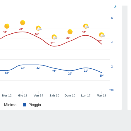
6
38°
37°
37°
36°
34°
32°
4
31°
2
23°
22°
21°
21°
20°
20°
19°
mm
Mer
12
Gio
13
Ven
14
Sab
15
Dom
16
Lun
17
Mar
18
Minimo
Pioggia