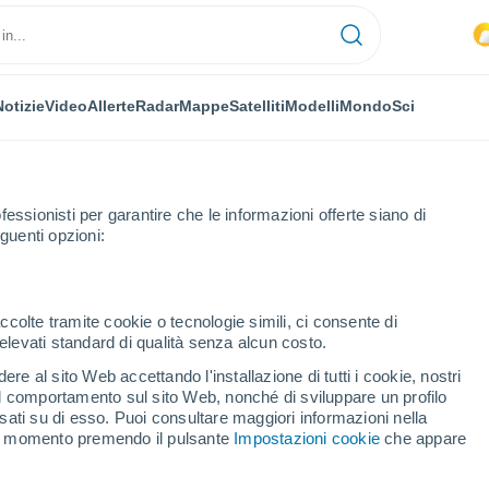
Notizie
Video
Allerte
Radar
Mappe
Satelliti
Modelli
Mondo
Sci
fessionisti per garantire che le informazioni offerte siano di
guenti opzioni:
er
ccolte tramite cookie o tecnologie simili, ci consente di
n elevati standard di qualità senza alcun costo.
ller
re al sito Web accettando l'installazione di tutti i cookie, nostri
 il comportamento sul sito Web, nonché di sviluppare un profilo
...
asati su di esso. Puoi consultare maggiori informazioni nella
si momento premendo il pulsante
Impostazioni cookie
che appare
Per ora
Intervalli nuvolosi nelle prossime
ore