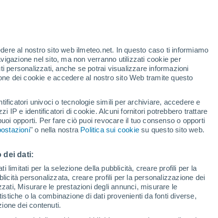
Allerta gialla
Allerta moderata per alte
temperature a Richwiller oggi
edere al nostro sito web ilmeteo.net. In questo caso ti informiamo
/h
avigazione nel sito, ma non verranno utilizzati cookie per
i personalizzati, anche se potrai visualizzare informazioni
azione dei cookie e accedere al nostro sito Web tramite questo
forti
tificatori univoci o tecnologie simili per archiviare, accedere e
zzi IP e identificatori di cookie. Alcuni fornitori potrebbero trattare
 puoi opporti. Per fare ciò puoi revocare il tuo consenso o opporti
di pioggia
Satelliti
Modelli
ostazioni
" o nella nostra
Politica sui cookie
su questo sito web.
 dei dati:
omenica
Lunedì
Martedì
Mercoledì
 limitati per la selezione della pubblicità, creare profili per la
bblicità personalizzata, creare profili per la personalizzazione dei
9 Ago
10 Ago
11 Ago
12 Ago
izzati, Misurare le prestazioni degli annunci, misurare le
istiche o la combinazione di dati provenienti da fonti diverse,
ezione dei contenuti.
60%