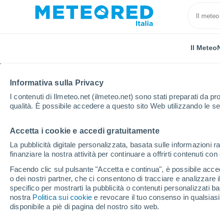
Il Meteo
Informativa sulla Privacy
I contenuti di Ilmeteo.net (ilmeteo.net) sono stati preparati da pro
qualità. È possibile accedere a questo sito Web utilizzando le se
Accetta i cookie e accedi gratuitamente
Home
Francia
Grand Est
Alto Reno
Richwill
La pubblicità digitale personalizzata, basata sulle informazioni ra
finanziare la nostra attività per continuare a offrirti contenuti co
Previsioni Meteo Richwi
Facendo clic sul pulsante "Accetta e continua", è possibile accede
o dei nostri partner, che ci consentono di tracciare e analizzare
19:27
Giovedi
specifico per mostrarti la pubblicità o contenuti personalizzati b
nostra
Politica sui cookie
e revocare il tuo consenso in qualsia
disponibile a piè di pagina del nostro sito web.
Nubi sparse