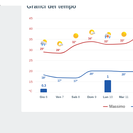
Grafici del tempo
45
40
34°
35
33°
33°
32°
29°
30
28°
25
20
20°
20°
1
18°
17°
17°
15
0.3
°C
Gio
6
Ven
7
Sab
8
Dom
9
Lun
10
Mar
11
Massimo