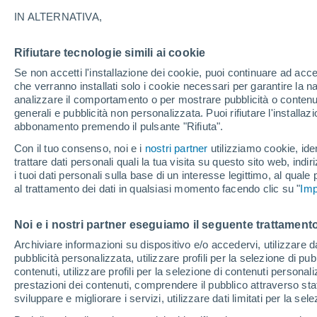
27°
IN ALTERNATIVA,
Rifiutare tecnologie simili ai cookie
Nord
Se non accetti l'installazione dei cookie, puoi continuare ad acc
Temp. percepita 27°
15
-
34 km
che verranno installati solo i cookie necessari per garantire la n
analizzare il comportamento o per mostrare pubblicità o contenut
generali e pubblicità non personalizzata. Puoi rifiutare l'install
abbonamento premendo il pulsante "Rifiuta".
Ultim’ora
Caldo intenso sull’Italia, ma venerdì 7 agosto 
Con il tuo consenso, noi e i
nostri partner
utilizziamo cookie, iden
temporali minacciano il Nord
trattare dati personali quali la tua visita su questo sito web, indiri
i tuoi dati personali sulla base di un interesse legittimo, al quale
Il Meteo 1 - 7
Attualità
Mappa di nuvolosità
Radar 
al trattamento dei dati in qualsiasi momento facendo clic su "
Imp
Noi e i nostri partner eseguiamo il seguente trattamento
Domani
Sabato
D
Oggi
Archiviare informazioni su dispositivo e/o accedervi, utilizzare dati
pubblicità personalizzata, utilizzare profili per la selezione di pu
7 Ago
8 Ago
6 Ago
contenuti, utilizzare profili per la selezione di contenuti personal
prestazioni dei contenuti, comprendere il pubblico attraverso stat
sviluppare e migliorare i servizi, utilizzare dati limitati per la sel
60%