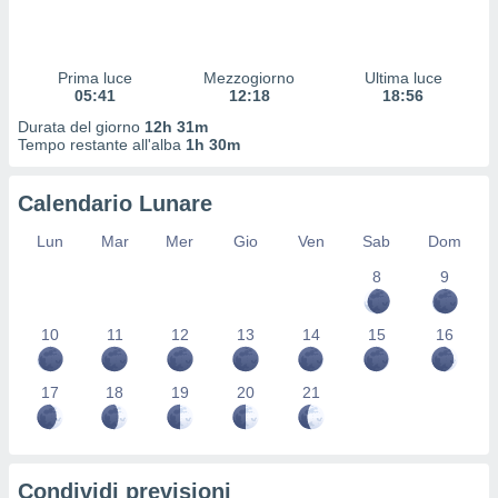
 profili
lezione
cità
izzata,
Prima luce
Mezzogiorno
Ultima luce
fili per
05:41
12:18
18:56
Durata del giorno
12h 31m
izzazione
Tempo restante all'alba
1h 30m
nuti,
 profili
Calendario Lunare
lezione
uti
Lun
Mar
Mer
Gio
Ven
Sab
Dom
zzati,
 le
8
9
ni degli
 misurare
zioni dei
10
11
12
13
14
15
16
,
ere il
17
18
19
20
21
so
he o la
ione di
enienti
Condividi previsioni
diverse,