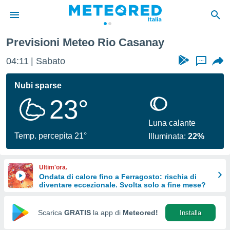
Previsioni Meteo Rio Casanay
tiva
rivacy
04:11
Sabato
...
ti di
net
Nubi sparse
net)
23°
i
 da
nisti per
Luna calante
 che le
Temp. percepita 21°
Illuminata:
22%
ioni
iano di
È
Ultim'ora.
Ondata di calore fino a Ferragosto: rischia di
 a
diventare eccezionale. Svolta solo a fine mese?
ito Web
do le
opzioni:
Scarica
GRATIS
la app di
Meteored!
Installa
 i