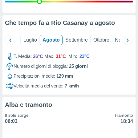
ioni
" o
tra
sui cookie
o sito
Che tempo fa a Rio Casanay a
agosto
nostri
Giugno
Luglio
Agosto
Settembre
Ottobre
Novembre
mo il
T. Media:
26°C
Max:
31°C
Min:
23°C
te
ento dei
Numero di giorni di pioggia:
25
giorni
Precipitazioni medie:
129 mm
re
ioni su
Velocità media del vento:
7 km/h
vo e/o
i,
 dati
Alba e tramonto
er la
 della
Il sole sorge
Tramonto
à, creare
06:03
18:34
r la
à
izzata,