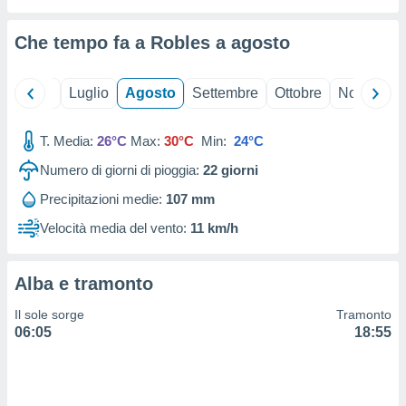
ioni
" o
tra
Che tempo fa a Robles a
agosto
sui cookie
o sito
Giugno
Luglio
Agosto
Settembre
Ottobre
Novembre
nostri
T. Media:
26°C
Max:
30°C
Min:
24°C
mo il
te
Numero di giorni di pioggia:
22
giorni
ento dei
Precipitazioni medie:
107 mm
re
Velocità media del vento:
11 km/h
ioni su
vo e/o
i,
Alba e tramonto
 dati
er la
Il sole sorge
Tramonto
 della
06:05
18:55
à, creare
r la
à
izzata,