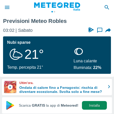
Previsioni Meteo Robles
tiva
rivacy
03:02
Sabato
...
ti di
net
Nubi sparse
net)
21°
i
 da
nisti per
Luna calante
 che le
Temp. percepita 21°
Illuminata:
22%
ioni
iano di
È
Ultim'ora.
Ondata di calore fino a Ferragosto: rischia di
 a
diventare eccezionale. Svolta solo a fine mese?
ito Web
do le
opzioni:
Scarica
GRATIS
la app di
Meteored!
Installa
 i