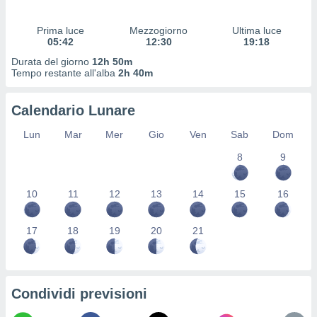
 profili
lezione
Prima luce
Mezzogiorno
Ultima luce
cità
05:42
12:30
19:18
izzata,
fili per
Durata del giorno
12h 50m
Tempo restante all'alba
2h 40m
izzazione
nuti,
Calendario Lunare
 profili
lezione
Lun
Mar
Mer
Gio
Ven
Sab
Dom
uti
zzati,
8
9
 le
ni degli
10
11
12
13
14
15
16
 misurare
zioni dei
,
17
18
19
20
21
ere il
so
he o la
ione di
Condividi previsioni
enienti
diverse,