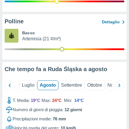
ioni
" o
tra
sui cookie
o sito
Polline
Dettaglio
Basso
nostri
Artemisia (21 #/m³)
mo il
te
ento dei
Che tempo fa a Ruda Śląska a
agosto
re
ioni su
vo e/o
Giugno
Luglio
Agosto
Settembre
Ottobre
Novembre
i,
 dati
er la
T. Media:
19°C
Max:
24°C
Min:
14°C
 della
Numero di giorni di pioggia:
12
giorni
à, creare
r la
Precipitazioni medie:
76 mm
à
izzata,
Velocità media del vento:
10 km/h