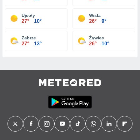
Ujsoły
Wisła
27°
10°
26°
9°
Zabrze
Żywiec
27°
13°
26°
10°