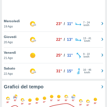
puoi
re ad
 al
ito web
Mercoledì
et. In
7
-
24
23°
/
11°
km/h
aso ti
19 Ago
mo che
installati
Giovedi
13
-
41
22°
/
13°
okie
km/h
20 Ago
i per
 la
Venerdì
one nel
9
-
22
25°
/
11°
km/h
 non
21 Ago
utilizzati
er
Sabato
16
-
46
31°
/
15°
e il
km/h
22 Ago
amento o
rare
à o
Grafici del tempo
i
zzati,
 potrai
32°
31°
34°
35°
31°
27°
26°
are
25°
25°
24°
24°
23°
22°