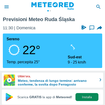
Previsioni Meteo Ruda Śląska
tiva
rivacy
11:30
Domenica
...
ti di
net
Sereno
net)
22°
i
 da
nisti per
Sud-est
 che le
Temp. percepita 25°
9
25 km/h
ioni
iano di
È
Ultim'ora.
Meteo, tendenza di lungo termine: arrivano
 a
conferme, la svolta dopo Ferragosto
ito Web
do le
opzioni:
Scarica
GRATIS
la app di
Meteored!
Installa
 i