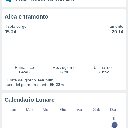
 profili
lezione
cità
Alba e tramonto
izzata,
fili per
Il sole sorge
Tramonto
05:24
20:14
izzazione
nuti,
 profili
lezione
uti
zzati,
Prima luce
Mezzogiorno
Ultima luce
 le
04:46
12:50
20:52
ni degli
 misurare
Durata del giorno
14h 50m
zioni dei
Luce del giorno restante
9h 22m
,
ere il
Calendario Lunare
so
Lun
Mar
Mer
Gio
Ven
Sab
Dom
he o la
ione di
9
enienti
diverse,