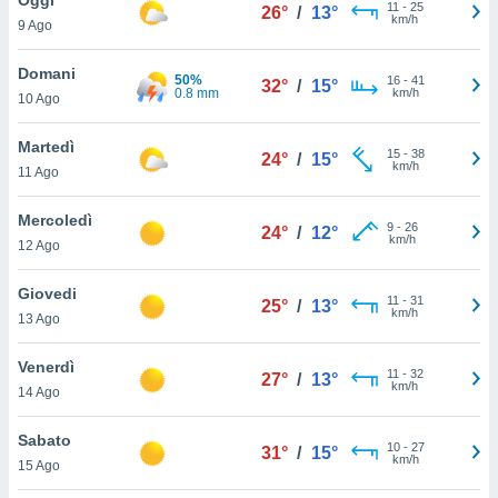
a", è
11
-
25
26°
/
13°
km/h
9 Ago
al sito
ettando
Domani
50%
16
-
41
32°
/
15°
zione di
0.8 mm
km/h
10 Ago
okie,
dei nostri
Martedì
15
-
38
che ci
24°
/
15°
km/h
11 Ago
no di
 e
e il
Mercoledì
9
-
26
24°
/
12°
amento
km/h
12 Ago
 Web,
i
Giovedi
11
-
31
re un
25°
/
13°
km/h
13 Ago
pecifico
arti la
Venerdì
à o
11
-
32
27°
/
13°
km/h
i
14 Ago
zzati
 di esso.
Sabato
10
-
27
sultare
31°
/
15°
km/h
15 Ago
oni nella