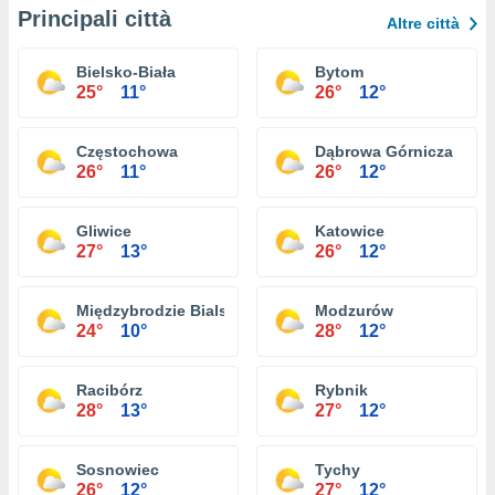
Principali città
Altre città
Bielsko-Biała
Bytom
25°
11°
26°
12°
Częstochowa
Dąbrowa Górnicza
26°
11°
26°
12°
Gliwice
Katowice
27°
13°
26°
12°
Międzybrodzie Bialskie
Modzurów
24°
10°
28°
12°
Racibórz
Rybnik
28°
13°
27°
12°
Sosnowiec
Tychy
26°
12°
27°
12°