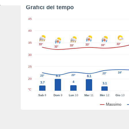
Grafici del tempo
45
40
35
33°
33°
33°
33°
33°
32°
30
25
24°
23°
23°
8.3
23°
8.1
20
4
3.7
3.1
°C
Sab
8
Dom
9
Lun
10
Mar
11
Mer
12
Gio
13
Massimo