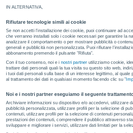
24°
IN ALTERNATIVA,
Rifiutare tecnologie simili ai cookie
Est
Se non accetti l'installazione dei cookie, puoi continuare ad acc
Temp. percepita 25°
10
-
20 km
che verranno installati solo i cookie necessari per garantire la n
analizzare il comportamento o per mostrare pubblicità o contenut
generali e pubblicità non personalizzata. Puoi rifiutare l'install
abbonamento premendo il pulsante "Rifiuta".
Ultim'ora.
Ondata di calore fino a Ferragosto: rischia di
Con il tuo consenso, noi e i
nostri partner
utilizziamo cookie, iden
diventare eccezionale. Svolta solo a fine mes
trattare dati personali quali la tua visita su questo sito web, indiri
i tuoi dati personali sulla base di un interesse legittimo, al quale
Il Meteo 1 - 7
Attualità
Mappa di nuvolosità
Radar 
al trattamento dei dati in qualsiasi momento facendo clic su "
Imp
Noi e i nostri partner eseguiamo il seguente trattamento
Domani
Lunedì
Oggi
Archiviare informazioni su dispositivo e/o accedervi, utilizzare dati
pubblicità personalizzata, utilizzare profili per la selezione di pu
9 Ago
10 Ago
8 Ago
contenuti, utilizzare profili per la selezione di contenuti personal
prestazioni dei contenuti, comprendere il pubblico attraverso stat
sviluppare e migliorare i servizi, utilizzare dati limitati per la sel
90%
70%
80%