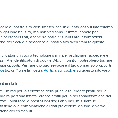
edere al nostro sito web ilmeteo.net. In questo caso ti informiamo
/h
avigazione nel sito, ma non verranno utilizzati cookie per
i personalizzati, anche se potrai visualizzare informazioni
azione dei cookie e accedere al nostro sito Web tramite questo
tificatori univoci o tecnologie simili per archiviare, accedere e
e?
zzi IP e identificatori di cookie. Alcuni fornitori potrebbero trattare
 puoi opporti. Per fare ciò puoi revocare il tuo consenso o opporti
di pioggia
Satelliti
Modelli
ostazioni
" o nella nostra
Politica sui cookie
su questo sito web.
 dei dati:
Martedì
Mercoledì
Giovedi
Venerdì
 limitati per la selezione della pubblicità, creare profili per la
bblicità personalizzata, creare profili per la personalizzazione dei
11 Ago
12 Ago
13 Ago
14 Ago
izzati, Misurare le prestazioni degli annunci, misurare le
istiche o la combinazione di dati provenienti da fonti diverse,
ezione dei contenuti.
90%
90%