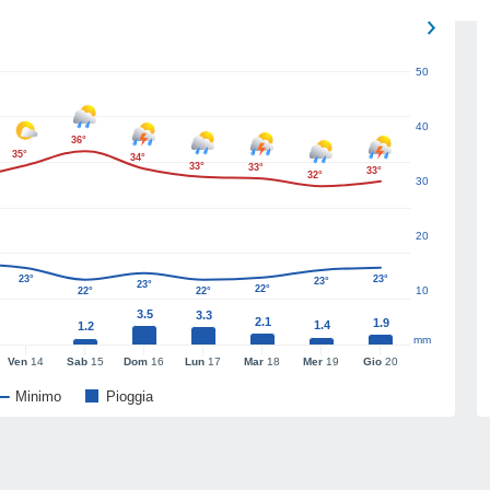
50
40
36°
35°
34°
33°
33°
33°
32°
30
20
23°
23°
23°
23°
22°
10
22°
22°
3.5
3.3
2.1
1.9
1.4
1.2
mm
Ven
14
Sab
15
Dom
16
Lun
17
Mar
18
Mer
19
Gio
20
Minimo
Pioggia