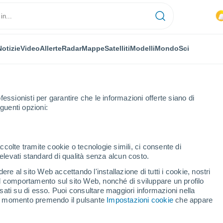
Notizie
Video
Allerte
Radar
Mappe
Satelliti
Modelli
Mondo
Sci
fessionisti per garantire che le informazioni offerte siano di
guenti opzioni:
Sabana Grande
ccolte tramite cookie o tecnologie simili, ci consente di
n elevati standard di qualità senza alcun costo.
a Grande (Puerto Rico)
re al sito Web accettando l'installazione di tutti i cookie, nostri
 il comportamento sul sito Web, nonché di sviluppare un profilo
...
asati su di esso. Puoi consultare maggiori informazioni nella
si momento premendo il pulsante
Impostazioni cookie
che appare
Per ora
Caldo umido afoso nelle
prossime ore