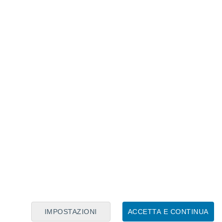
Calendario Lunare
Lun
Mar
Mer
Gio
Ven
Sab
Dom
8
9
10
11
12
13
14
15
16
17
18
19
20
21
IMPOSTAZIONI
ACCETTA E CONTINUA