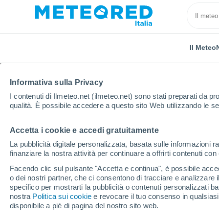
Il Meteo
Informativa sulla Privacy
I contenuti di Ilmeteo.net (ilmeteo.net) sono stati preparati da pro
qualità. È possibile accedere a questo sito Web utilizzando le se
Accetta i cookie e accedi gratuitamente
Home
Puerto Rico
Comune di Sabana Grande
La pubblicità digitale personalizzata, basata sulle informazioni ra
finanziare la nostra attività per continuare a offrirti contenuti co
Previsioni Meteo Saban
Facendo clic sul pulsante "Accetta e continua", è possibile accede
o dei nostri partner, che ci consentono di tracciare e analizzare
07:00
Sabato
specifico per mostrarti la pubblicità o contenuti personalizzati b
nostra
Politica sui cookie
e revocare il tuo consenso in qualsia
disponibile a piè di pagina del nostro sito web.
Nubi sparse