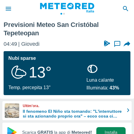
Previsioni Meteo San Cristóbal
tiva
Tepeteopan
rivacy
ti di
04:49
Giovedi
...
net
net)
Nubi sparse
i
 da
13°
nisti per
 che le
Luna calante
ioni
Temp. percepita 13°
iano di
Illuminata:
43%
È
 a
Ultim'ora.
ito Web
Il fenomeno El Niño sta tornando: "L'interruttore
do le
si sta azionando proprio ora" – ecco cosa ci
aspetta in inverno
opzioni:
Scarica
GRATIS
la app di
Meteored!
Installa
 i