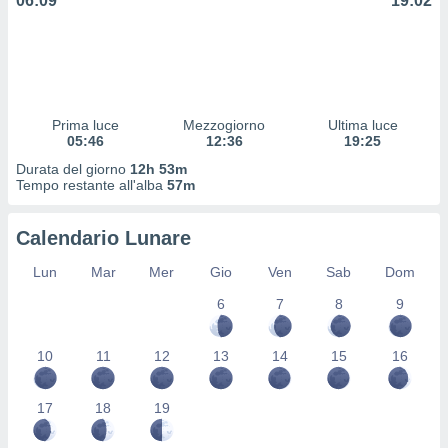
06:09
19:02
 profili
lezione
cità
izzata,
fili per
izzazione
Prima luce
Mezzogiorno
Ultima luce
05:46
12:36
19:25
nuti,
 profili
Durata del giorno
12h 53m
lezione
Tempo restante all'alba
57m
uti
zzati,
Calendario Lunare
 le
ni degli
Lun
Mar
Mer
Gio
Ven
Sab
Dom
 misurare
zioni dei
6
7
8
9
,
ere il
10
11
12
13
14
15
16
so
he o la
17
18
19
ione di
enienti
diverse,