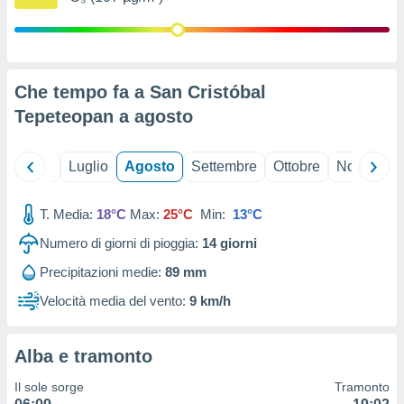
ioni
" o
tra
sui cookie
o sito
Che tempo fa a San Cristóbal
Tepeteopan a
agosto
nostri
mo il
te
Giugno
Luglio
Agosto
Settembre
Ottobre
Novembre
ento dei
T. Media:
18°C
Max:
25°C
Min:
13°C
re
ioni su
Numero di giorni di pioggia:
14
giorni
vo e/o
Precipitazioni medie:
89 mm
i,
 dati
Velocità media del vento:
9 km/h
er la
 della
à, creare
Alba e tramonto
r la
à
Il sole sorge
Tramonto
izzata,