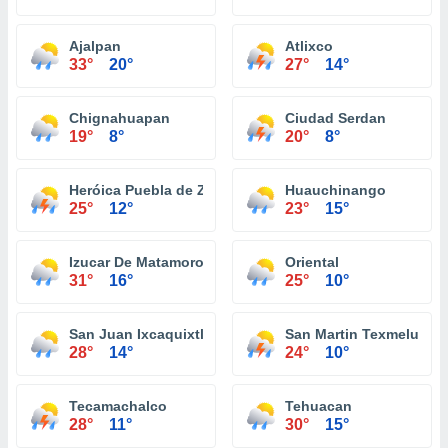
Ajalpan
Atlixco
33°
20°
27°
14°
Chignahuapan
Ciudad Serdan
19°
8°
20°
8°
Heróica Puebla de Zaragoza
Huauchinango
25°
12°
23°
15°
Izucar De Matamoros
Oriental
31°
16°
25°
10°
San Juan Ixcaquixtla
San Martin Texmelucan
28°
14°
24°
10°
Tecamachalco
Tehuacan
28°
11°
30°
15°