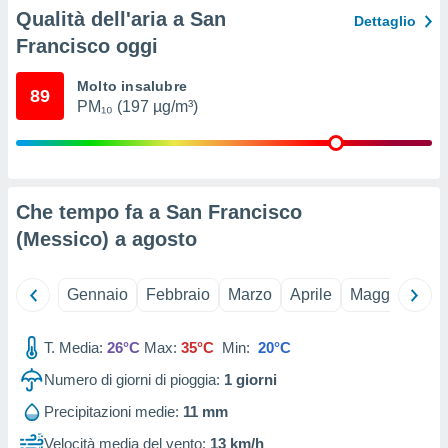
ioni
Qualità dell'aria a San
Dettaglio
e
à non
Francisco oggi
izzata.
utare
Molto insalubre
89
zione dei
PM₁₀ (197 µg/m³)
 al
ito Web
questo
ento
Che tempo fa a San Francisco
 il
(Messico) a
agosto
o
Gennaio
Febbraio
Marzo
Aprile
Maggio
Giu
, noi e i
rtner
mo
T. Media:
26°C
Max:
35°C
Min:
20°C
tori
Numero di giorni di pioggia:
1
giorni
o
Precipitazioni medie:
11 mm
e simili
viare,
Velocità media del vento:
13 km/h