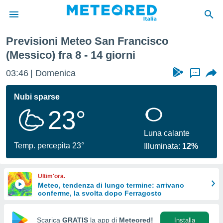
Prossima Settimana
Previsioni Meteo San Francisco
tiva
(Messico) fra 8 - 14 giorni
rivacy
ti di
03:46
Domenica
...
net
net)
Nubi sparse
i
 da
23°
nisti per
 che le
Luna calante
ioni
Temp. percepita 23°
iano di
Illuminata:
12%
È
 a
Ultim'ora.
ito Web
Meteo, tendenza di lungo termine: arrivano
do le
conferme, la svolta dopo Ferragosto
opzioni:
Scarica
GRATIS
la app di
Meteored!
Installa
 i