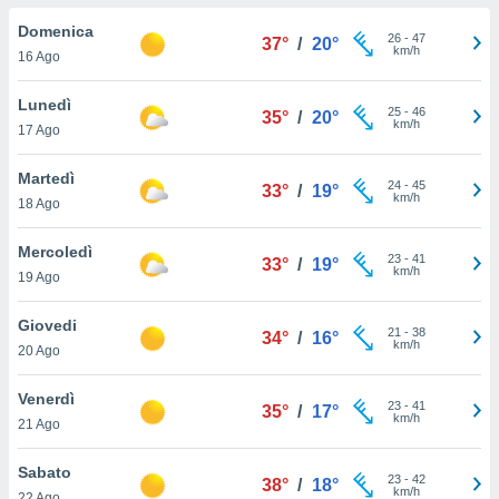
a", è
Domenica
26
-
47
37°
/
20°
al sito
km/h
16 Ago
ettando
zione di
Lunedì
25
-
46
okie,
35°
/
20°
km/h
17 Ago
dei nostri
che ci
no di
Martedì
24
-
45
33°
/
19°
 e
km/h
18 Ago
e il
amento
Mercoledì
23
-
41
 Web,
33°
/
19°
km/h
19 Ago
i
re un
Giovedi
pecifico
21
-
38
34°
/
16°
km/h
arti la
20 Ago
à o
i
Venerdì
23
-
41
zzati
35°
/
17°
km/h
21 Ago
 di esso.
sultare
Sabato
23
-
42
38°
/
18°
km/h
oni nella
22 Ago