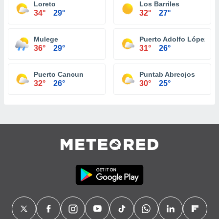
Loreto
Los Barriles
34°
29°
32°
27°
Mulege
Puerto Adolfo López M
36°
29°
31°
26°
Puerto Cancun
Puntab Abreojos
32°
26°
30°
25°