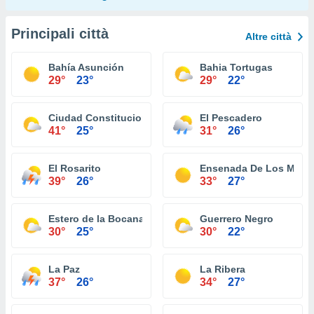
Principali città
Altre città
Bahía Asunción
Bahia Tortugas
29°
23°
29°
22°
Ciudad Constitucion
El Pescadero
41°
25°
31°
26°
El Rosarito
Ensenada De Los Muer
39°
26°
33°
27°
Estero de la Bocana
Guerrero Negro
30°
25°
30°
22°
La Paz
La Ribera
37°
26°
34°
27°