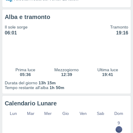
 e
ati
 quali la
Alba e tramonto
a su
ito web,
Il sole sorge
Tramonto
IP e
06:01
19:16
tori di
Alcuni
ro
 tuoi dati
 sulla
un
Prima luce
Mezzogiorno
Ultima luce
e
05:36
12:39
19:41
, al quale
Durata del giorno
13h 15m
rti. Per
Tempo restante all'alba
1h 50m
puoi
il tuo
Calendario Lunare
o o
l
Lun
Mar
Mer
Gio
Ven
Sab
Dom
nto dei
ualsiasi
9
 facendo