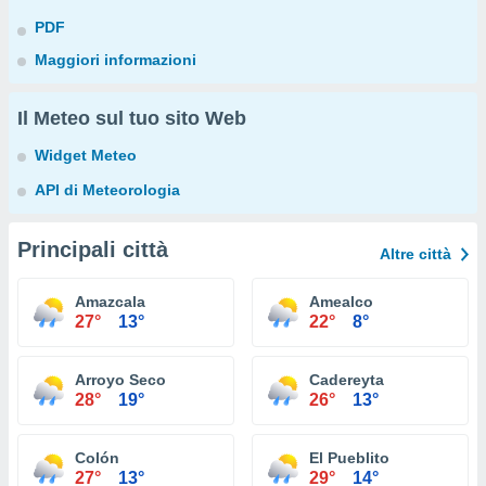
PDF
Maggiori informazioni
Il Meteo sul tuo sito Web
Widget Meteo
API di Meteorologia
Principali città
Altre città
Amazcala
Amealco
27°
13°
22°
8°
Arroyo Seco
Cadereyta
28°
19°
26°
13°
Colón
El Pueblito
27°
13°
29°
14°