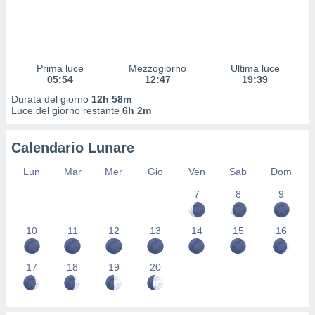
 profili
lezione
cità
izzata,
fili per
Prima luce
Mezzogiorno
Ultima luce
05:54
12:47
19:39
izzazione
Durata del giorno
12h 58m
nuti,
Luce del giorno restante
6h 2m
 profili
lezione
uti
Calendario Lunare
zzati,
 le
Lun
Mar
Mer
Gio
Ven
Sab
Dom
ni degli
 misurare
7
8
9
zioni dei
,
10
11
12
13
14
15
16
ere il
so
17
18
19
20
he o la
ione di
enienti
diverse,