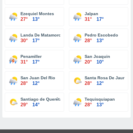
Ezequiel Montes
Jalpan
27°
13°
31°
17°
Landa De Matamoros
Pedro Escobedo
30°
17°
28°
13°
Penamiller
San Joaquin
31°
17°
20°
10°
San Juan Del Rio
Santa Rosa De Jauregu
28°
12°
28°
12°
Santiago de Querétaro
Tequisquiapan
29°
14°
28°
13°