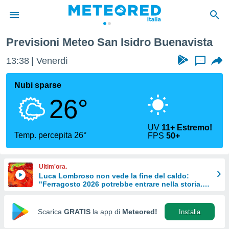
Previsioni Meteo San Isidro Buenavista
tiva
rivacy
13:38
Venerdì
...
ti di
net
Nubi sparse
net)
26°
i
 da
nisti per
UV
11+ Estremo!
 che le
Temp. percepita 26°
FPS
50+
ioni
iano di
È
Ultim'ora.
Luca Lombroso non vede la fine del caldo:
 a
"Ferragosto 2026 potrebbe entrare nella storia.
ito Web
Ecco perché."
do le
opzioni:
Scarica
GRATIS
la app di
Meteored!
Installa
 i