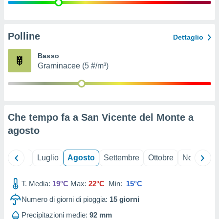
ioni
" o
tra
sui cookie
o sito
Polline
Dettaglio
Basso
nostri
Graminacee (5 #/m³)
mo il
te
ento dei
Che tempo fa a San Vicente del Monte a
re
agosto
ioni su
vo e/o
i,
Giugno
Luglio
Agosto
Settembre
Ottobre
Novembre
 dati
er la
 della
T. Media:
19°C
Max:
22°C
Min:
15°C
à, creare
r la
Numero di giorni di pioggia:
15
giorni
à
izzata,
Precipitazioni medie:
92 mm