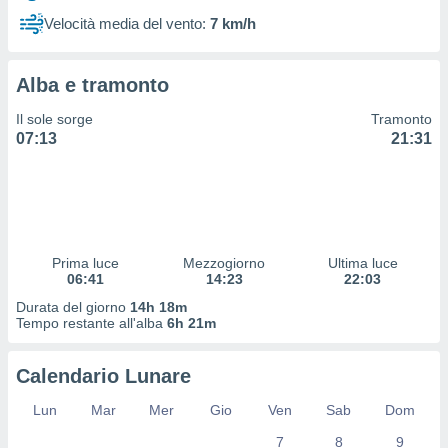
 profili
Velocità media del vento:
7 km/h
lezione
cità
izzata,
Alba e tramonto
fili per
Il sole sorge
Tramonto
izzazione
07:13
21:31
nuti,
 profili
lezione
uti
zzati,
 le
ni degli
Prima luce
Mezzogiorno
Ultima luce
 misurare
06:41
14:23
22:03
zioni dei
Durata del giorno
14h 18m
,
Tempo restante all'alba
6h 21m
ere il
so
Calendario Lunare
he o la
ione di
Lun
Mar
Mer
Gio
Ven
Sab
Dom
enienti
7
8
9
diverse,