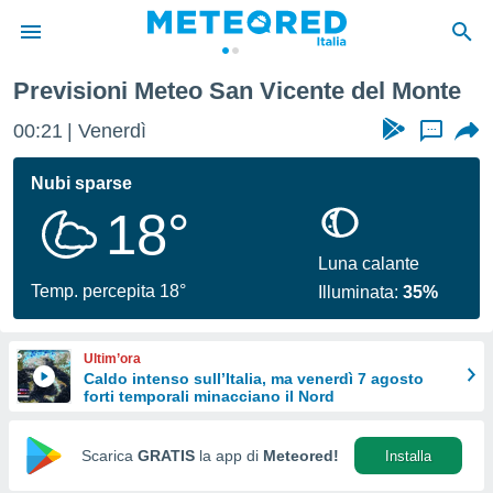
cente del Monte
Previsioni Meteo San Vicente del Monte
tiva
rivacy
00:21
Venerdì
...
ti di
net
Nubi sparse
net)
18°
i
 da
nisti per
Luna calante
 che le
Temp. percepita 18°
Illuminata:
35%
ioni
iano di
È
Ultim’ora
Caldo intenso sull’Italia, ma venerdì 7 agosto
 a
forti temporali minacciano il Nord
ito Web
do le
opzioni:
Scarica
GRATIS
la app di
Meteored!
Installa
 i