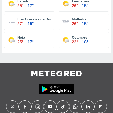
Laredo
Liérganes
25°
17°
26°
15°
Los Corrales de Buelna
Molledo
27°
15°
26°
15°
Noja
Oyambre
25°
17°
22°
18°