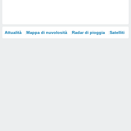
i nostri
artner
Attualità
Mappa di nuvolosità
Radar di pioggia
Satelliti