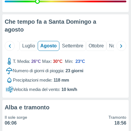
ioni
" o
tra
sui cookie
o sito
Che tempo fa a Santa Domingo a
agosto
nostri
Giugno
Luglio
Agosto
Settembre
Ottobre
Novembre
mo il
te
ento dei
T. Media:
26°C
Max:
30°C
Min:
23°C
Numero di giorni di pioggia:
23
giorni
re
ioni su
Precipitazioni medie:
118 mm
vo e/o
Velocità media del vento:
10 km/h
i,
 dati
er la
 della
Alba e tramonto
à, creare
r la
Il sole sorge
Tramonto
à
06:06
18:56
izzata,