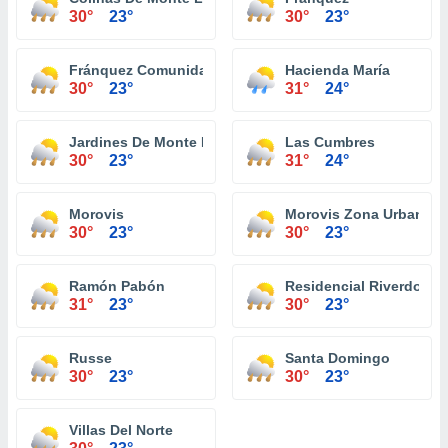
30°
23°
30°
23°
Fránquez Comunidad
Hacienda María
30°
23°
31°
24°
Jardines De Monte Llano
Las Cumbres
30°
23°
31°
24°
Morovis
Morovis Zona Urbana
30°
23°
30°
23°
Ramón Pabón
Residencial Riverdo To
31°
23°
30°
23°
Russe
Santa Domingo
30°
23°
30°
23°
Villas Del Norte