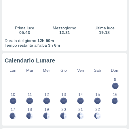
 profili
lezione
cità
izzata,
fili per
Prima luce
Mezzogiorno
Ultima luce
05:43
12:31
19:18
izzazione
Durata del giorno
12h 50m
nuti,
Tempo restante all'alba
3h 6m
 profili
lezione
uti
Calendario Lunare
zzati,
 le
Lun
Mar
Mer
Gio
Ven
Sab
Dom
ni degli
 misurare
9
zioni dei
,
10
11
12
13
14
15
16
ere il
so
17
18
19
20
21
22
he o la
ione di
enienti
diverse,