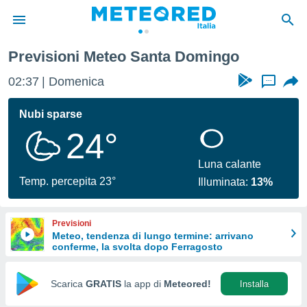
Previsioni Meteo Santa Domingo
tiva
rivacy
02:37
Domenica
...
ti di
net
Nubi sparse
net)
24°
i
 da
nisti per
Luna calante
 che le
Temp. percepita 23°
Illuminata:
13%
ioni
iano di
È
Previsioni
Meteo, tendenza di lungo termine: arrivano
 a
conferme, la svolta dopo Ferragosto
ito Web
do le
opzioni:
Scarica
GRATIS
la app di
Meteored!
Installa
 i