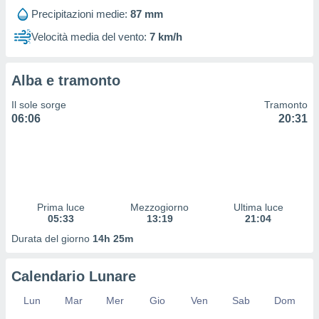
 profili
Precipitazioni medie:
87 mm
lezione
cità
Velocità media del vento:
7 km/h
izzata,
fili per
Alba e tramonto
izzazione
nuti,
Il sole sorge
Tramonto
 profili
06:06
20:31
lezione
uti
zzati,
 le
ni degli
 misurare
Prima luce
Mezzogiorno
Ultima luce
zioni dei
05:33
13:19
21:04
,
ere il
Durata del giorno
14h 25m
so
Calendario Lunare
he o la
ione di
Lun
Mar
Mer
Gio
Ven
Sab
Dom
enienti
diverse,