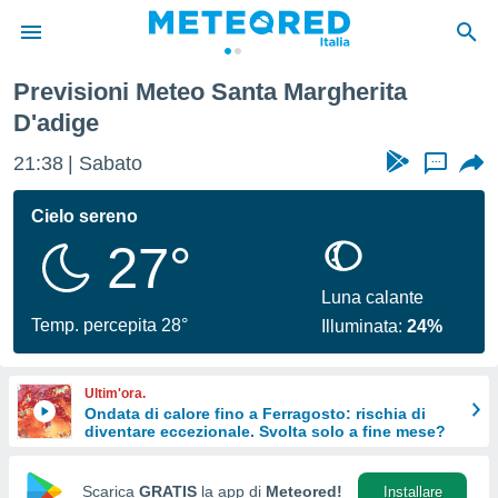
Previsioni Meteo Santa Margherita
tiva
D'adige
rivacy
ti di
21:38
Sabato
...
net
net)
Cielo sereno
i
 da
27°
nisti per
 che le
Luna calante
ioni
Temp. percepita 28°
iano di
Illuminata:
24%
È
 a
Ultim'ora.
ito Web
Ondata di calore fino a Ferragosto: rischia di
do le
diventare eccezionale. Svolta solo a fine mese?
opzioni:
Scarica
GRATIS
la app di
Meteored!
Installare
 i