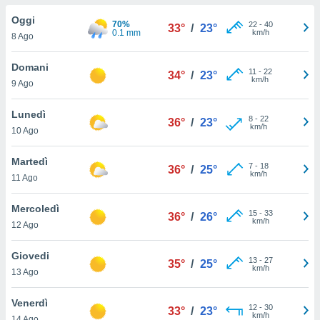
a", è
Oggi
70%
22
-
40
33°
/
23°
al sito
0.1 mm
km/h
8 Ago
ettando
zione di
Domani
11
-
22
okie,
34°
/
23°
km/h
9 Ago
dei nostri
che ci
no di
Lunedì
8
-
22
36°
/
23°
 e
km/h
10 Ago
e il
amento
Martedì
7
-
18
 Web,
36°
/
25°
km/h
11 Ago
i
re un
Mercoledì
pecifico
15
-
33
36°
/
26°
km/h
arti la
12 Ago
à o
i
Giovedi
13
-
27
zzati
35°
/
25°
km/h
13 Ago
 di esso.
sultare
Venerdì
12
-
30
33°
/
23°
km/h
oni nella
14 Ago