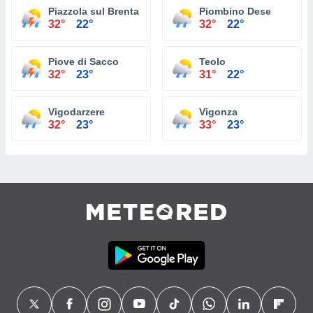
Piazzola sul Brenta
Piombino Dese
32°
22°
32°
22°
Piove di Sacco
Teolo
32°
23°
31°
22°
Vigodarzere
Vigonza
32°
23°
33°
23°