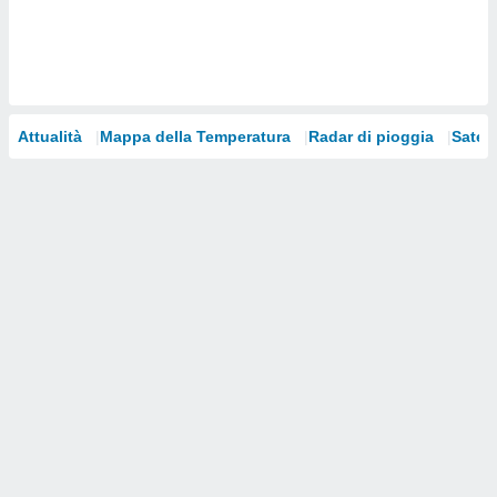
i nostri
artner
Attualità
Mappa della Temperatura
Radar di pioggia
Satelli