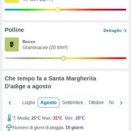
ioni
" o
tra
sui cookie
o sito
Polline
Dettaglio
nostri
Basso
Graminacee (20 #/m³)
mo il
te
ento dei
re
Che tempo fa a Santa Margherita
ioni su
vo e/o
D'adige a
agosto
i,
 dati
er la
Giugno
Luglio
Agosto
Settembre
Ottobre
Novembre
 della
à, creare
r la
T. Media:
25°C
Max:
31°C
Min:
20°C
à
Numero di giorni di pioggia:
10
giorni
izzata,