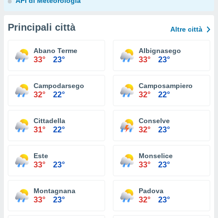
API di Meteorologia
Principali città
Altre città
Abano Terme
Albignasego
33°
23°
33°
23°
Campodarsego
Camposampiero
32°
22°
32°
22°
Cittadella
Conselve
31°
22°
32°
23°
Este
Monselice
33°
23°
33°
23°
Montagnana
Padova
33°
23°
32°
23°