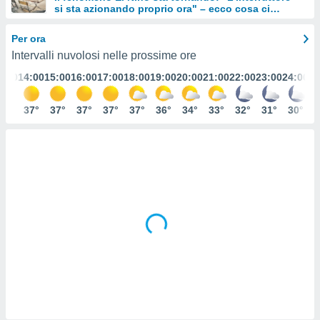
si sta azionando proprio ora" – ecco cosa ci
e
aspetta in inverno
Per ora
amente
Intervalli nuvolosi nelle prossime ore
cità
3:00
14:00
15:00
16:00
17:00
18:00
19:00
20:00
21:00
22:00
23:00
24:00
izzata,
ACCETTA
ulle
E
36°
37°
37°
37°
37°
37°
36°
34°
33°
32°
31°
30°
ioni
CONTINUA
tramite
e simili,
IMPOSTAZIONI
nte di
e la
tività per
re a
ontenuti
ti
 di
senza
sto.
clic sul
 "Accetta