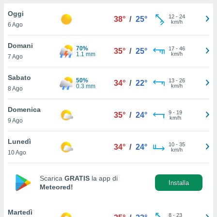
a", è
Oggi
12
-
24
38°
/
25°
al sito
km/h
6 Ago
ettando
zione di
Domani
70%
17
-
46
okie,
35°
/
25°
1.1 mm
km/h
7 Ago
dei nostri
che ci
no di
Sabato
50%
13
-
26
34°
/
22°
 e
0.3 mm
km/h
8 Ago
e il
amento
Domenica
9
-
19
 Web,
35°
/
24°
km/h
9 Ago
i
re un
Lunedì
pecifico
10
-
35
34°
/
24°
km/h
arti la
10 Ago
à o
i
zzati
Scarica
GRATIS
la app di
Installa
Meteored!
 di esso.
sultare
Martedì
oni nella
8
-
23