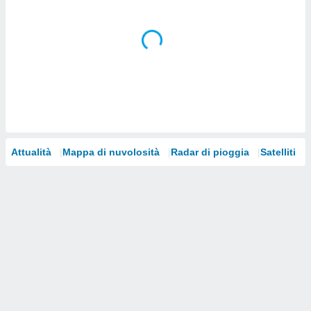
i nostri
artner
Attualità
Mappa di nuvolosità
Radar di pioggia
Satelliti