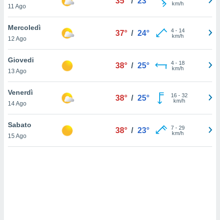
35°
/
23°
km/h
11 Ago
sui cookie
e il tuo
Mercoledì
4
-
14
37°
/
24°
 in
km/h
12 Ago
o
Giovedi
 il
4
-
18
38°
/
25°
km/h
13 Ago
azioni
kie
Venerdì
16
-
32
38°
/
25°
re
km/h
14 Ago
le a piè
 del
Sabato
7
-
29
to web.
38°
/
23°
km/h
15 Ago
ATIVA,
e
gie
i cookie
ccetti
zione dei