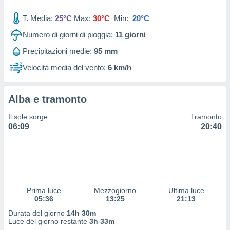
 profili
lezione
T. Media:
25°C
Max:
30°C
Min:
20°C
cità
izzata,
Numero di giorni di pioggia:
11
giorni
fili per
Precipitazioni medie:
95 mm
izzazione
Velocità media del vento:
6 km/h
nuti,
 profili
lezione
Alba e tramonto
uti
zzati,
Il sole sorge
Tramonto
 le
06:09
20:40
ni degli
 misurare
zioni dei
,
ere il
so
Prima luce
Mezzogiorno
Ultima luce
05:36
13:25
21:13
he o la
ione di
Durata del giorno
14h 30m
enienti
Luce del giorno restante
3h 33m
diverse,