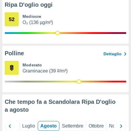
ioni
" o
Ripa D'oglio oggi
tra
sui cookie
Mediocre
52
o sito
O₃ (136 µg/m³)
nostri
mo il
Polline
te
Dettaglio
ento dei
Moderato
Graminacee (39 #/m³)
re
ioni su
vo e/o
i,
 dati
er la
Che tempo fa a Scandolara Ripa D'oglio
 della
a
agosto
à, creare
r la
à
Giugno
Luglio
Agosto
Settembre
Ottobre
Novembre
izzata,