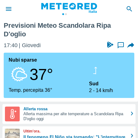
Previsioni Meteo Scandolara Ripa
tiva
D'oglio
rivacy
ti di
17:40
Giovedi
...
net
net)
Nubi sparse
i
 da
37°
nisti per
 che le
Sud
ioni
Temp. percepita 36°
iano di
2
14 km/h
È
 a
Allerta rossa
ito Web
Allerta massima per alte temperature a Scandolara Ripa
D'oglio oggi
do le
opzioni:
Ultim'ora.
Il fenomeno El Niño sta tornando: "L'interruttore
 i