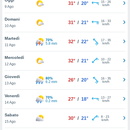
a", è
15
-
26
31°
/
20°
km/h
9 Ago
al sito
ettando
Domani
16
-
33
31°
/
21°
zione di
km/h
10 Ago
okie,
dei nostri
Martedì
70%
17
-
35
che ci
32°
/
22°
5.8 mm
km/h
11 Ago
no di
 e
e il
Mercoledì
10
-
22
32°
/
21°
amento
km/h
12 Ago
 Web,
i
Giovedi
80%
16
-
35
re un
26°
/
20°
6.2 mm
km/h
13 Ago
pecifico
arti la
Venerdì
à o
70%
13
-
27
27°
/
18°
0.2 mm
km/h
i
14 Ago
zzati
 di esso.
Sabato
8
-
23
sultare
30°
/
21°
km/h
15 Ago
oni nella