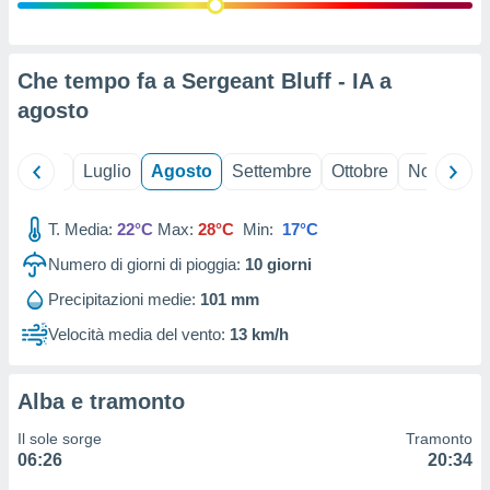
ioni
" o
tra
sui cookie
o sito
Che tempo fa a Sergeant Bluff - IA a
agosto
nostri
Giugno
Luglio
Agosto
Settembre
Ottobre
Novembre
mo il
te
ento dei
T. Media:
22°C
Max:
28°C
Min:
17°C
Numero di giorni di pioggia:
10
giorni
re
ioni su
Precipitazioni medie:
101 mm
vo e/o
Velocità media del vento:
13 km/h
i,
 dati
er la
 della
Alba e tramonto
à, creare
r la
Il sole sorge
Tramonto
à
06:26
20:34
izzata,