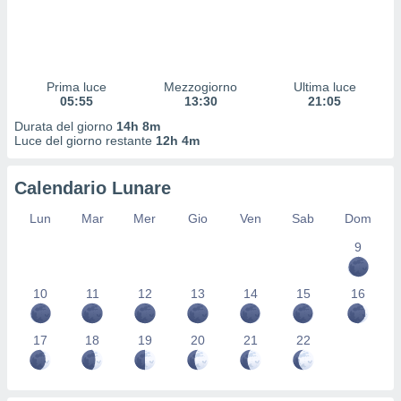
 profili
lezione
cità
izzata,
fili per
Prima luce
Mezzogiorno
Ultima luce
05:55
13:30
21:05
izzazione
Durata del giorno
14h 8m
nuti,
Luce del giorno restante
12h 4m
 profili
lezione
uti
Calendario Lunare
zzati,
 le
Lun
Mar
Mer
Gio
Ven
Sab
Dom
ni degli
 misurare
9
zioni dei
,
10
11
12
13
14
15
16
ere il
so
17
18
19
20
21
22
he o la
ione di
enienti
diverse,