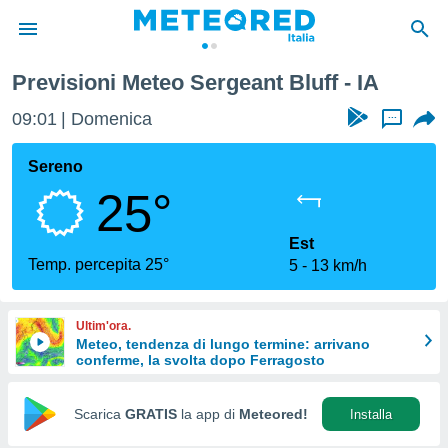
Previsioni Meteo Sergeant Bluff - IA
tiva
rivacy
09:01
Domenica
...
ti di
net
Sereno
net)
25°
i
 da
nisti per
Est
 che le
Temp. percepita 25°
5
13 km/h
ioni
iano di
È
Ultim'ora.
Meteo, tendenza di lungo termine: arrivano
 a
conferme, la svolta dopo Ferragosto
ito Web
do le
opzioni:
Scarica
GRATIS
la app di
Meteored!
Installa
 i