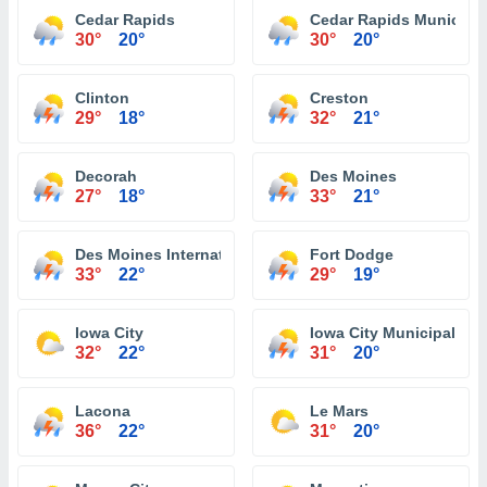
Cedar Rapids
Cedar Rapids Municipal
30°
20°
30°
20°
Clinton
Creston
29°
18°
32°
21°
Decorah
Des Moines
27°
18°
33°
21°
Des Moines International Airport
Fort Dodge
33°
22°
29°
19°
Iowa City
Iowa City Municipal Air
32°
22°
31°
20°
Lacona
Le Mars
36°
22°
31°
20°