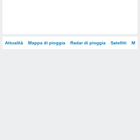
i nostri
artner
Attualità
Mappa di pioggia
Radar di pioggia
Satelliti
Mod