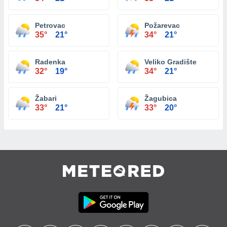
Petrovac
Požarevac
35°
21°
34°
21°
Radenka
Veliko Gradište
32°
19°
34°
21°
Žabari
Žagubica
33°
21°
33°
20°