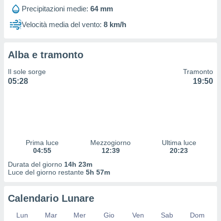
 profili
Precipitazioni medie:
64 mm
lezione
cità
Velocità media del vento:
8 km/h
izzata,
fili per
Alba e tramonto
izzazione
nuti,
Il sole sorge
Tramonto
 profili
05:28
19:50
lezione
uti
zzati,
 le
ni degli
 misurare
Prima luce
Mezzogiorno
Ultima luce
zioni dei
04:55
12:39
20:23
,
ere il
Durata del giorno
14h 23m
Luce del giorno restante
5h 57m
so
he o la
Calendario Lunare
ione di
enienti
Lun
Mar
Mer
Gio
Ven
Sab
Dom
diverse,