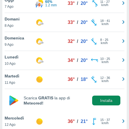
60%
a", è
11
-
27
33°
/
20°
1.2 mm
km/h
7 Ago
al sito
ettando
Domani
18
-
41
33°
/
20°
zione di
km/h
8 Ago
okie,
dei nostri
Domenica
8
-
25
che ci
32°
/
20°
km/h
9 Ago
no di
 e
e il
Lunedì
10
-
25
34°
/
20°
amento
km/h
10 Ago
 Web,
i
Martedì
12
-
36
re un
36°
/
18°
km/h
11 Ago
pecifico
arti la
à o
Scarica
GRATIS
la app di
i
Installa
Meteored!
zzati
 di esso.
sultare
Mercoledì
15
-
37
36°
/
21°
km/h
12 Ago
oni nella