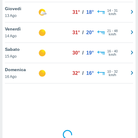
Giovedi
sui cookie
14
-
31
31°
/
18°
km/h
13 Ago
e il tuo
 in
Venerdì
21
-
48
31°
/
20°
o
km/h
14 Ago
 il
Sabato
azioni
16
-
40
30°
/
19°
km/h
15 Ago
kie
re
le a piè
Domenica
10
-
32
32°
/
16°
 del
km/h
16 Ago
to web.
ATIVA,
e
gie
i cookie
ccetti
zione dei