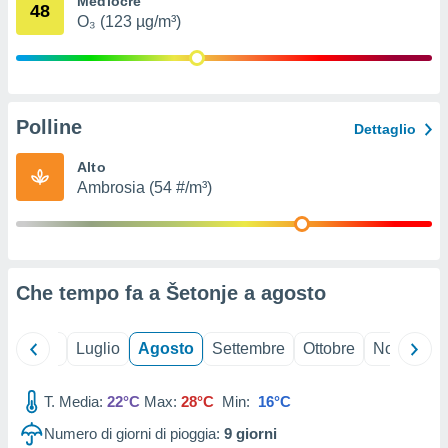
Mediocre
48
ioni
" o
O₃ (123 µg/m³)
tra
sui cookie
o sito
Polline
nostri
Dettaglio
mo il
Alto
te
Ambrosia (54 #/m³)
ento dei
re
ioni su
vo e/o
Che tempo fa a Šetonje a
agosto
i,
 dati
er la
Giugno
Luglio
Agosto
Settembre
Ottobre
Novembre
 della
à, creare
r la
T. Media:
22°C
Max:
28°C
Min:
16°C
à
Numero di giorni di pioggia:
9
giorni
izzata,