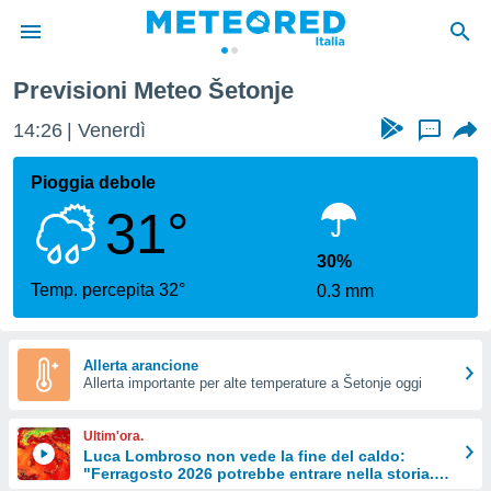
Previsioni Meteo Šetonje
tiva
rivacy
14:26
Venerdì
...
ti di
net
Pioggia debole
net)
31°
i
 da
nisti per
30%
 che le
Temp. percepita 32°
0.3 mm
ioni
iano di
È
Allerta arancione
 a
Allerta importante per alte temperature a Šetonje oggi
ito Web
do le
Ultim'ora.
opzioni:
Luca Lombroso non vede la fine del caldo:
"Ferragosto 2026 potrebbe entrare nella storia.
 i