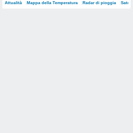
Attualità
Mappa della Temperatura
Radar di pioggia
Satelli
i nostri
artner