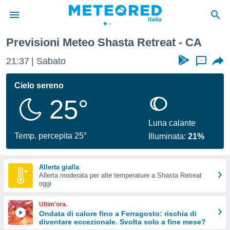
Previsioni Meteo Shasta Retreat - CA
tiva
rivacy
21:37
Sabato
...
ti di
net
Cielo sereno
net)
25°
i
 da
nisti per
Luna calante
 che le
Temp. percepita 25°
Illuminata:
21%
ioni
iano di
È
Allerta gialla
Allerta moderata per alte temperature a Shasta Retreat
 a
oggi
ito Web
do le
Ultim'ora.
opzioni:
Ondata di calore fino a Ferragosto: rischia di
diventare eccezionale. Svolta solo a fine mese?
 i