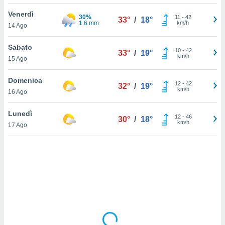
Venerdì
sui cookie
30%
11
-
42
33°
/
18°
1.6 mm
km/h
14 Ago
e il tuo
 in
Sabato
10
-
42
33°
/
19°
o
km/h
15 Ago
 il
Domenica
azioni
12
-
42
32°
/
19°
km/h
16 Ago
kie
re
le a piè
Lunedì
12
-
46
30°
/
18°
 del
km/h
17 Ago
to web.
ATIVA,
e
gie
i cookie
ccetti
zione dei