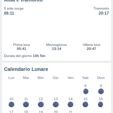
 profili
lezione
Il sole sorge
Tramonto
cità
06:11
20:17
izzata,
fili per
izzazione
nuti,
 profili
Prima luce
Mezzogiorno
Ultima luce
lezione
05:41
13:14
20:47
uti
zzati,
Durata del giorno
14h 5m
 le
ni degli
Calendario Lunare
 misurare
zioni dei
Lun
Mar
Mer
Gio
Ven
Sab
Dom
,
ere il
8
9
so
he o la
10
11
12
13
14
15
16
ione di
enienti
17
18
19
20
21
diverse,