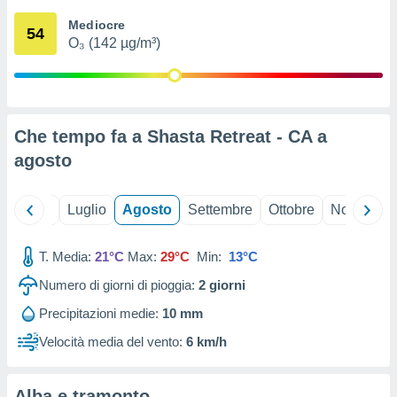
ioni
" o
Mediocre
tra
54
O₃ (142 µg/m³)
sui cookie
o sito
nostri
Che tempo fa a Shasta Retreat - CA a
mo il
agosto
te
ento dei
Giugno
Luglio
Agosto
Settembre
Ottobre
Novembre
re
ioni su
vo e/o
T. Media:
21°C
Max:
29°C
Min:
13°C
i,
Numero di giorni di pioggia:
2
giorni
 dati
er la
Precipitazioni medie:
10 mm
 della
à, creare
Velocità media del vento:
6 km/h
r la
à
izzata,
Alba e tramonto