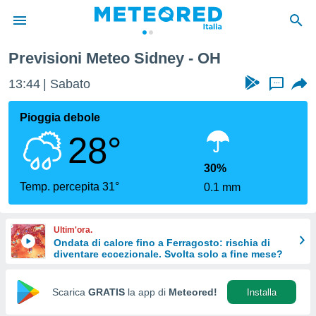
Previsioni Meteo Sidney - OH
tiva
rivacy
13:44
Sabato
...
ti di
net
Pioggia debole
net)
28°
i
 da
nisti per
30%
 che le
Temp. percepita 31°
0.1 mm
ioni
iano di
È
Ultim'ora.
Ondata di calore fino a Ferragosto: rischia di
 a
diventare eccezionale. Svolta solo a fine mese?
ito Web
do le
opzioni:
Scarica
GRATIS
la app di
Meteored!
Installa
 i