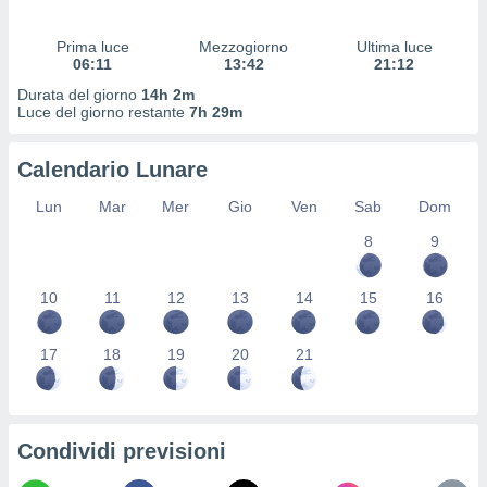
 profili
lezione
Prima luce
Mezzogiorno
Ultima luce
cità
06:11
13:42
21:12
izzata,
fili per
Durata del giorno
14h 2m
Luce del giorno restante
7h 29m
izzazione
nuti,
Calendario Lunare
 profili
lezione
Lun
Mar
Mer
Gio
Ven
Sab
Dom
uti
zzati,
8
9
 le
ni degli
10
11
12
13
14
15
16
 misurare
zioni dei
,
17
18
19
20
21
ere il
so
he o la
ione di
Condividi previsioni
enienti
diverse,