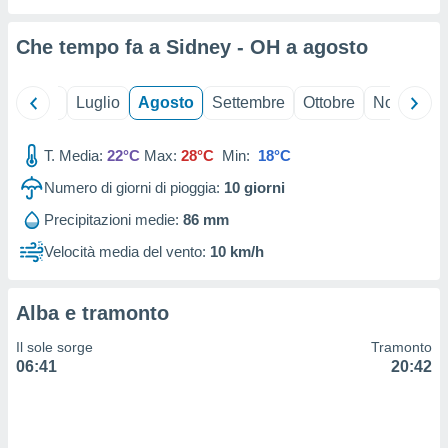
ioni
" o
tra
Che tempo fa a Sidney - OH a
agosto
sui cookie
o sito
Giugno
Luglio
Agosto
Settembre
Ottobre
Novembre
nostri
T. Media:
22°C
Max:
28°C
Min:
18°C
mo il
te
Numero di giorni di pioggia:
10
giorni
ento dei
Precipitazioni medie:
86 mm
re
Velocità media del vento:
10 km/h
ioni su
vo e/o
i,
Alba e tramonto
 dati
er la
Il sole sorge
Tramonto
 della
06:41
20:42
à, creare
r la
à
izzata,