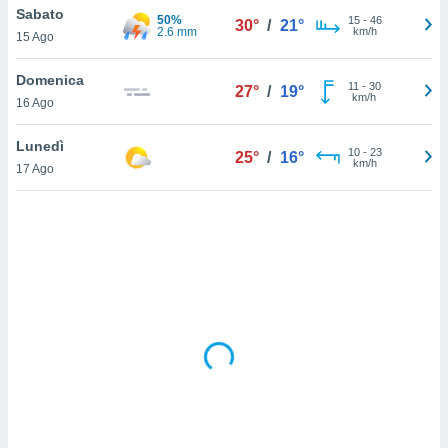
Sabato
50%
15
-
46
30°
/
21°
2.6 mm
km/h
sui cookie
15 Ago
e il tuo
 in
Domenica
11
-
30
27°
/
19°
km/h
16 Ago
o
 il
Lunedì
10
-
23
25°
/
16°
km/h
azioni
17 Ago
kie
re
le a piè
 del
to web.
ATIVA,
e
gie
i cookie
ccetti
zione dei