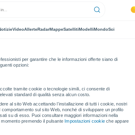
Notizie
Video
Allerte
Radar
Mappe
Satelliti
Modelli
Mondo
Sci
fessionisti per garantire che le informazioni offerte siano di
guenti opzioni:
kout
ccolte tramite cookie o tecnologie simili, ci consente di
n elevati standard di qualità senza alcun costo.
 Lookout - ON
re al sito Web accettando l'installazione di tutti i cookie, nostri
 il comportamento sul sito Web, nonché di sviluppare un profilo
...
asati su di esso. Puoi consultare maggiori informazioni nella
si momento premendo il pulsante
Impostazioni cookie
che appare
Per ora
Intervalli nuvolosi nelle prossime
ore