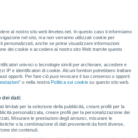
te
edere al nostro sito web ilmeteo.net. In questo caso ti informiamo
21%
avigazione nel sito, ma non verranno utilizzati cookie per
i personalizzati, anche se potrai visualizzare informazioni
azione dei cookie e accedere al nostro sito Web tramite questo
tificatori univoci o tecnologie simili per archiviare, accedere e
e?
zzi IP e identificatori di cookie. Alcuni fornitori potrebbero trattare
 puoi opporti. Per fare ciò puoi revocare il tuo consenso o opporti
di pioggia
Satelliti
Modelli
ostazioni
" o nella nostra
Politica sui cookie
su questo sito web.
 dei dati:
Martedì
Mercoledì
Giovedi
Venerdì
 limitati per la selezione della pubblicità, creare profili per la
bblicità personalizzata, creare profili per la personalizzazione dei
11 Ago
12 Ago
13 Ago
14 Ago
izzati, Misurare le prestazioni degli annunci, misurare le
istiche o la combinazione di dati provenienti da fonti diverse,
ezione dei contenuti.
80%
80%