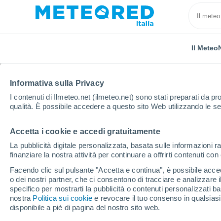
Il Meteo
Informativa sulla Privacy
I contenuti di Ilmeteo.net (ilmeteo.net) sono stati preparati da pro
qualità. È possibile accedere a questo sito Web utilizzando le se
Accetta i cookie e accedi gratuitamente
Home
Canada
Provincia dell'Ontario
Sioux Loo
La pubblicità digitale personalizzata, basata sulle informazioni ra
finanziare la nostra attività per continuare a offrirti contenuti co
Previsioni Meteo Sioux
Facendo clic sul pulsante "Accetta e continua", è possibile accede
o dei nostri partner, che ci consentono di tracciare e analizzare
05:07
Sabato
specifico per mostrarti la pubblicità o contenuti personalizzati b
nostra
Politica sui cookie
e revocare il tuo consenso in qualsia
disponibile a piè di pagina del nostro sito web.
Cielo sereno