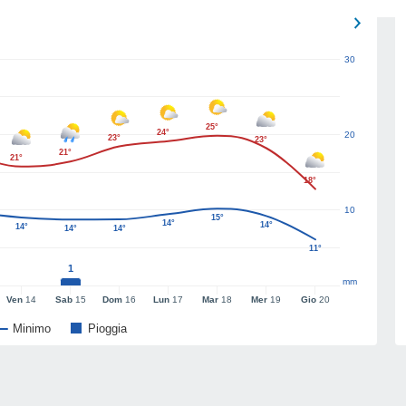
30
25°
24°
20
23°
23°
21°
21°
18°
10
15°
14°
14°
14°
14°
14°
11°
1
mm
Ven
14
Sab
15
Dom
16
Lun
17
Mar
18
Mer
19
Gio
20
Minimo
Pioggia