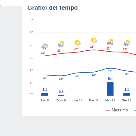
Grafici del tempo
35
30
25
23°
22°
22°
22°
22°
21°
20
15
16°
15°
14°
14°
13°
5.4
13°
10
1.1
1.1
0.3
°C
Sab
8
Dom
9
Lun
10
Mar
11
Mer
12
Gio
13
Massimo