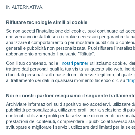
13°
IN ALTERNATIVA,
Rifiutare tecnologie simili ai cookie
Luna calan
Se non accetti l'installazione dei cookie, puoi continuare ad acc
Illuminata:
Temp. percepita 13°
che verranno installati solo i cookie necessari per garantire la n
analizzare il comportamento o per mostrare pubblicità o contenut
generali e pubblicità non personalizzata. Puoi rifiutare l'install
abbonamento premendo il pulsante "Rifiuta".
Ultim'ora.
Ondata di calore fino a Ferragosto: rischia di
Con il tuo consenso, noi e i
nostri partner
utilizziamo cookie, iden
diventare eccezionale. Svolta solo a fine mes
trattare dati personali quali la tua visita su questo sito web, indiri
i tuoi dati personali sulla base di un interesse legittimo, al quale
Il Meteo 1 - 7
Attualità
Mappa di nuvolosità
Radar 
al trattamento dei dati in qualsiasi momento facendo clic su "
Imp
Noi e i nostri partner eseguiamo il seguente trattamento
Domani
Lunedì
Oggi
Archiviare informazioni su dispositivo e/o accedervi, utilizzare dati
pubblicità personalizzata, utilizzare profili per la selezione di pu
9 Ago
10 Ago
8 Ago
contenuti, utilizzare profili per la selezione di contenuti personal
prestazioni dei contenuti, comprendere il pubblico attraverso stat
sviluppare e migliorare i servizi, utilizzare dati limitati per la sel
30%
90%