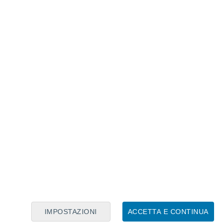
Calendario Lunare
Lun
Mar
Mer
Gio
Ven
Sab
Dom
8
9
10
11
12
13
14
15
16
17
18
19
20
21
IMPOSTAZIONI
ACCETTA E CONTINUA