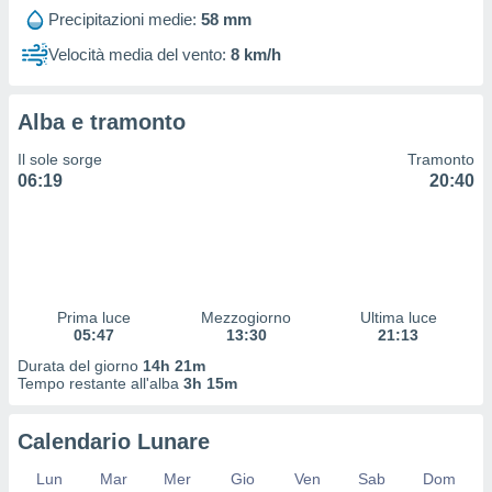
 profili
Precipitazioni medie:
58 mm
lezione
cità
Velocità media del vento:
8 km/h
izzata,
fili per
Alba e tramonto
izzazione
nuti,
Il sole sorge
Tramonto
 profili
06:19
20:40
lezione
uti
zzati,
 le
ni degli
 misurare
Prima luce
Mezzogiorno
Ultima luce
zioni dei
05:47
13:30
21:13
,
ere il
Durata del giorno
14h 21m
Tempo restante all'alba
3h 15m
so
he o la
Calendario Lunare
ione di
enienti
Lun
Mar
Mer
Gio
Ven
Sab
Dom
diverse,