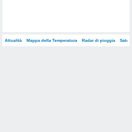
i nostri
artner
Attualità
Mappa della Temperatura
Radar di pioggia
Satelli