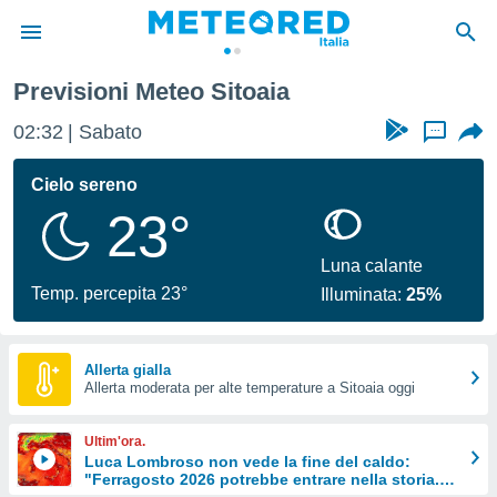
Previsioni Meteo Sitoaia
tiva
rivacy
02:32
Sabato
...
ti di
net
Cielo sereno
net)
23°
i
 da
nisti per
Luna calante
 che le
Temp. percepita 23°
Illuminata:
25%
ioni
iano di
È
Allerta gialla
 a
Allerta moderata per alte temperature a Sitoaia oggi
ito Web
do le
Ultim'ora.
opzioni:
Luca Lombroso non vede la fine del caldo:
"Ferragosto 2026 potrebbe entrare nella storia.
 i