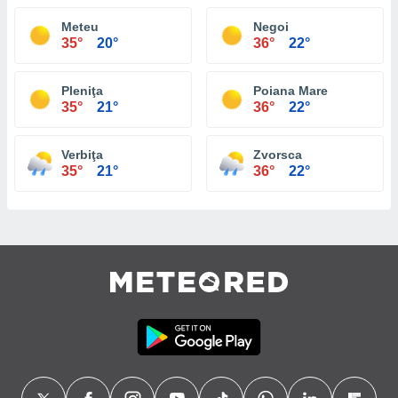
Meteu
Negoi
35°
20°
36°
22°
Pleniţa
Poiana Mare
35°
21°
36°
22°
Verbiţa
Zvorsca
35°
21°
36°
22°