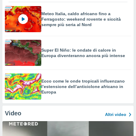
Meteo Italia, caldo africano fino a
Ferragosto: weekend rovente e siccità
sempre più seria al Nord
Super El Niño: le ondate di calore in
Europa diventeranno ancora più intense
Ecco come le onde tropicali influenzano
l’estensione dell’anticiclone africano in
Europa
Video
Altri video