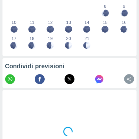
re e
8
9
e i
tilizzare
10
11
12
13
14
15
16
ati per la
e dei
.
17
18
19
20
21
izzazione
azione
Condividi previsioni
o la
e del
vo,
à e
i
zzati,
one delle
ni dei
 e degli
 ricerche
ico,
di