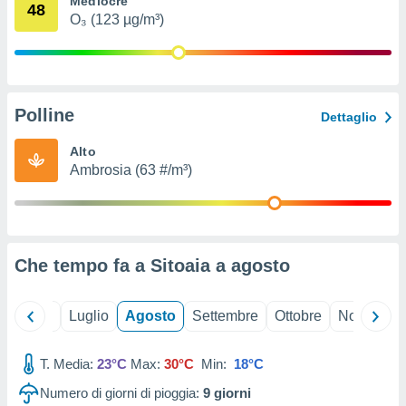
Mediocre
48
ioni
" o
O₃ (123 µg/m³)
tra
sui cookie
o sito
Polline
nostri
Dettaglio
mo il
Alto
te
Ambrosia (63 #/m³)
ento dei
re
ioni su
vo e/o
Che tempo fa a Sitoaia a
agosto
i,
 dati
er la
Giugno
Luglio
Agosto
Settembre
Ottobre
Novembre
 della
à, creare
r la
T. Media:
23°C
Max:
30°C
Min:
18°C
à
Numero di giorni di pioggia:
9
giorni
izzata,