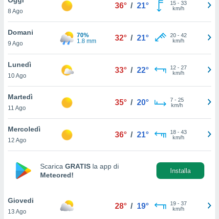
a", è
15
-
33
36°
/
21°
km/h
8 Ago
al sito
ettando
Domani
70%
20
-
42
32°
/
21°
zione di
1.8 mm
km/h
9 Ago
okie,
dei nostri
Lunedì
12
-
27
che ci
33°
/
22°
km/h
10 Ago
no di
 e
e il
Martedì
7
-
25
35°
/
20°
amento
km/h
11 Ago
 Web,
i
Mercoledì
18
-
43
re un
36°
/
21°
km/h
12 Ago
pecifico
arti la
à o
Scarica
GRATIS
la app di
i
Installa
Meteored!
zzati
 di esso.
sultare
Giovedi
19
-
37
28°
/
19°
km/h
13 Ago
oni nella