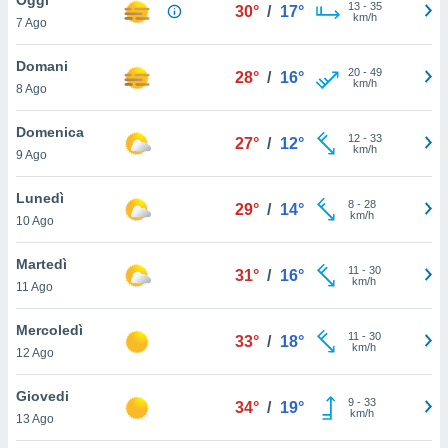
a", è
13
-
35
30°
/
17°
km/h
7 Ago
al sito
ettando
Domani
20
-
49
28°
/
16°
zione di
km/h
8 Ago
okie,
dei nostri
Domenica
12
-
33
che ci
27°
/
12°
km/h
9 Ago
no di
 e
e il
Lunedì
8
-
28
29°
/
14°
amento
km/h
10 Ago
 Web,
i
Martedì
11
-
30
re un
31°
/
16°
km/h
11 Ago
pecifico
arti la
Mercoledì
à o
11
-
30
33°
/
18°
km/h
i
12 Ago
zzati
 di esso.
Giovedi
9
-
33
sultare
34°
/
19°
km/h
13 Ago
oni nella