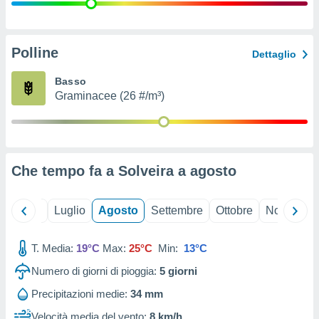
ioni
" o
tra
sui cookie
o sito
Polline
Dettaglio
Basso
nostri
Graminacee (26 #/m³)
mo il
te
ento dei
Che tempo fa a Solveira a
agosto
re
ioni su
vo e/o
Giugno
Luglio
Agosto
Settembre
Ottobre
Novembre
i,
 dati
er la
T. Media:
19°C
Max:
25°C
Min:
13°C
 della
Numero di giorni di pioggia:
5
giorni
à, creare
r la
Precipitazioni medie:
34 mm
à
izzata,
Velocità media del vento:
8 km/h