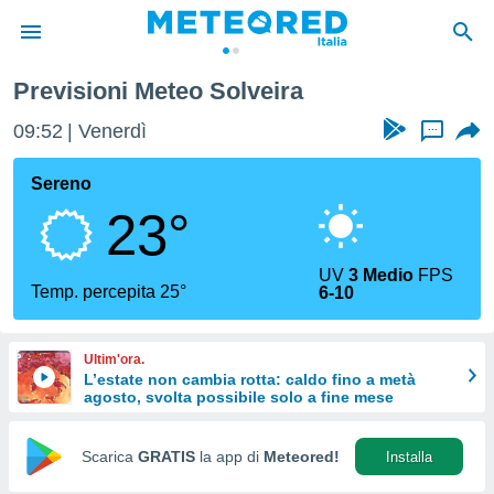
Previsioni Meteo Solveira
tiva
rivacy
09:52
Venerdì
...
ti di
net
Sereno
net)
23°
i
 da
nisti per
UV
3 Medio
FPS
 che le
Temp. percepita 25°
6-10
ioni
iano di
È
Ultim'ora.
L’estate non cambia rotta: caldo fino a metà
 a
agosto, svolta possibile solo a fine mese
ito Web
do le
opzioni:
Scarica
GRATIS
la app di
Meteored!
Installa
 i