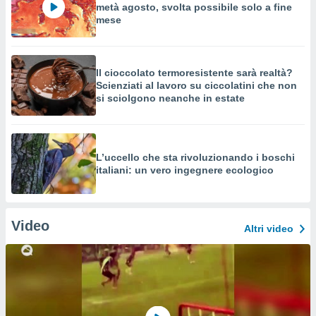
metà agosto, svolta possibile solo a fine
mese
Il cioccolato termoresistente sarà realtà?
Scienziati al lavoro su ciccolatini che non
si sciolgono neanche in estate
L’uccello che sta rivoluzionando i boschi
italiani: un vero ingegnere ecologico
Video
Altri video