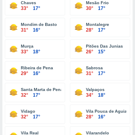
Chaves
Mesão Frio
33°
17°
30°
17°
Mondim de Basto
Montalegre
31°
16°
28°
17°
Murça
Pitões Das Junias
33°
18°
26°
15°
Ribeira de Pena
Sabrosa
29°
16°
31°
17°
Santa Marta de Penaguião
Valpaços
32°
17°
34°
18°
Vidago
Vila Pouca de Aguiar
32°
17°
28°
16°
Vila Real
Vilarandelo