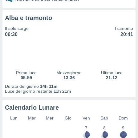
 profili
lezione
cità
Alba e tramonto
izzata,
fili per
Il sole sorge
Tramonto
06:30
20:41
izzazione
nuti,
 profili
lezione
uti
zzati,
Prima luce
Mezzogiorno
Ultima luce
 le
05:59
13:36
21:12
ni degli
 misurare
Durata del giorno
14h 11m
zioni dei
Luce del giorno restante
11h 21m
,
ere il
Calendario Lunare
so
Lun
Mar
Mer
Gio
Ven
Sab
Dom
he o la
ione di
7
8
9
enienti
diverse,