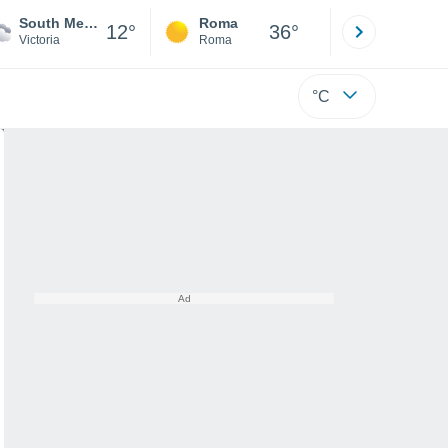
South Melbourne
Roma
Milano
12°
36°
Victoria
Roma
Milano
°C