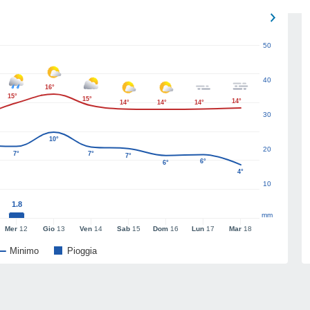
50
40
16°
15°
15°
14°
14°
14°
14°
30
10°
20
7°
7°
7°
6°
6°
4°
10
1.8
mm
Mer
12
Gio
13
Ven
14
Sab
15
Dom
16
Lun
17
Mar
18
Minimo
Pioggia