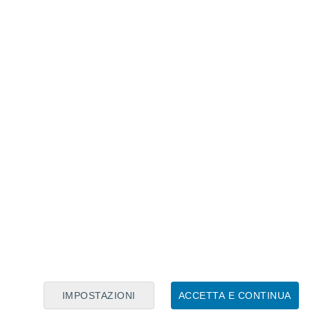
Calendario Lunare
Lun
Mar
Mer
Gio
Ven
Sab
Dom
6
7
8
9
10
11
12
13
14
15
16
17
18
19
IMPOSTAZIONI
ACCETTA E CONTINUA