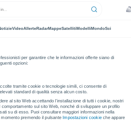
Notizie
Video
Allerte
Radar
Mappe
Satelliti
Modelli
Mondo
Sci
fessionisti per garantire che le informazioni offerte siano di
guenti opzioni:
ne
ccolte tramite cookie o tecnologie simili, ci consente di
n elevati standard di qualità senza alcun costo.
 Melbourne - VIC
re al sito Web accettando l'installazione di tutti i cookie, nostri
 il comportamento sul sito Web, nonché di sviluppare un profilo
...
asati su di esso. Puoi consultare maggiori informazioni nella
si momento premendo il pulsante
Impostazioni cookie
che appare
Per ora
Piogge deboli nelle prossime ore