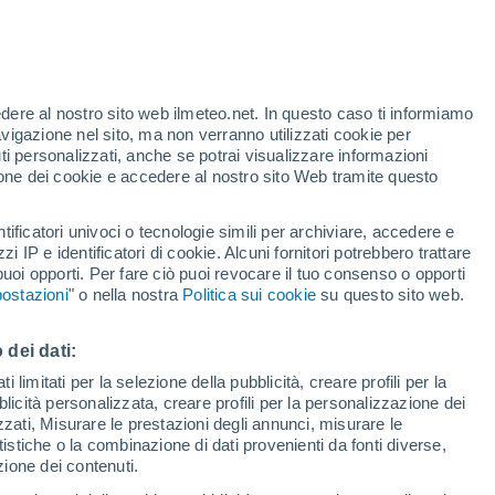
te
edere al nostro sito web ilmeteo.net. In questo caso ti informiamo
50%
avigazione nel sito, ma non verranno utilizzati cookie per
i personalizzati, anche se potrai visualizzare informazioni
azione dei cookie e accedere al nostro sito Web tramite questo
ore si
tificatori univoci o tecnologie simili per archiviare, accedere e
etta
zzi IP e identificatori di cookie. Alcuni fornitori potrebbero trattare
 puoi opporti. Per fare ciò puoi revocare il tuo consenso o opporti
pioggia
Satelliti
Modelli
ostazioni
" o nella nostra
Politica sui cookie
su questo sito web.
 dei dati:
omenica
Lunedì
Martedì
Mercoledì
 limitati per la selezione della pubblicità, creare profili per la
bblicità personalizzata, creare profili per la personalizzazione dei
9 Ago
10 Ago
11 Ago
12 Ago
izzati, Misurare le prestazioni degli annunci, misurare le
istiche o la combinazione di dati provenienti da fonti diverse,
ezione dei contenuti.
90%
90%
80%
80%