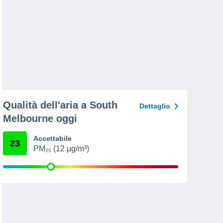
Qualità dell'aria a South
Dettaglio
Melbourne oggi
Accettabile
23
PM₂₅ (12 µg/m³)