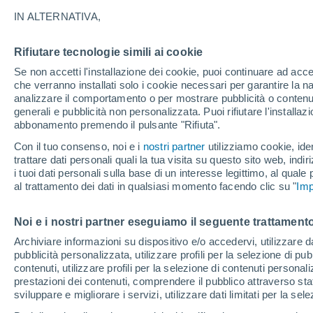
12°
IN ALTERNATIVA,
Rifiutare tecnologie simili ai cookie
Luna calan
Se non accetti l'installazione dei cookie, puoi continuare ad acc
Illuminata:
Temp. percepita 12°
che verranno installati solo i cookie necessari per garantire la n
analizzare il comportamento o per mostrare pubblicità o contenut
generali e pubblicità non personalizzata. Puoi rifiutare l'install
abbonamento premendo il pulsante "Rifiuta".
Ultim'ora.
Il fenomeno El Niño sta tornando: "L'interrutt
Con il tuo consenso, noi e i
nostri partner
utilizziamo cookie, iden
sta azionando proprio ora" – ecco cosa ci asp
trattare dati personali quali la tua visita su questo sito web, indiri
in inverno
i tuoi dati personali sulla base di un interesse legittimo, al quale
Il Meteo 1 - 7
Attualità
Mappa di pioggia
Radar di 
al trattamento dei dati in qualsiasi momento facendo clic su "
Imp
Noi e i nostri partner eseguiamo il seguente trattamento
Domani
Sabato
D
Oggi
Archiviare informazioni su dispositivo e/o accedervi, utilizzare dati
pubblicità personalizzata, utilizzare profili per la selezione di pu
7 Ago
8 Ago
6 Ago
contenuti, utilizzare profili per la selezione di contenuti personal
prestazioni dei contenuti, comprendere il pubblico attraverso stat
sviluppare e migliorare i servizi, utilizzare dati limitati per la sel
30%
60%
60%