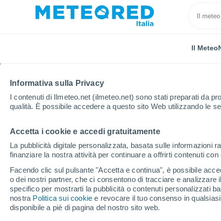
Il Meteo
Informativa sulla Privacy
I contenuti di Ilmeteo.net (ilmeteo.net) sono stati preparati da pro
qualità. È possibile accedere a questo sito Web utilizzando le se
Accetta i cookie e accedi gratuitamente
Home
Australia
Stato di Victoria
South Melbour
La pubblicità digitale personalizzata, basata sulle informazioni ra
finanziare la nostra attività per continuare a offrirti contenuti co
Previsioni Meteo South
Facendo clic sul pulsante "Accetta e continua", è possibile accede
o dei nostri partner, che ci consentono di tracciare e analizzare
20:08
Giovedi
specifico per mostrarti la pubblicità o contenuti personalizzati b
nostra
Politica sui cookie
e revocare il tuo consenso in qualsia
disponibile a piè di pagina del nostro sito web.
Coperto