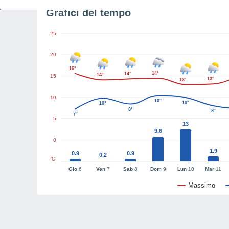
Grafici del tempo
25
20
16°
14°
14°
14°
15
13°
13°
10
10°
10°
10°
8°
8°
7°
5
13
9.6
0
1.9
0.9
0.9
0.2
°C
Gio
6
Ven
7
Sab
8
Dom
9
Lun
10
Mar
11
Massimo