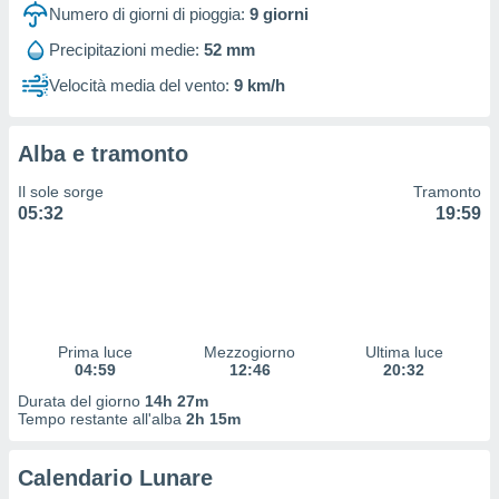
 profili
Numero di giorni di pioggia:
9
giorni
lezione
Precipitazioni medie:
52 mm
cità
izzata,
Velocità media del vento:
9 km/h
fili per
izzazione
Alba e tramonto
nuti,
 profili
Il sole sorge
Tramonto
lezione
05:32
19:59
uti
zzati,
 le
ni degli
 misurare
zioni dei
,
Prima luce
Mezzogiorno
Ultima luce
04:59
12:46
20:32
ere il
Durata del giorno
14h 27m
so
Tempo restante all'alba
2h 15m
he o la
ione di
Calendario Lunare
enienti
diverse,