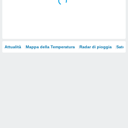
i nostri
artner
Attualità
Mappa della Temperatura
Radar di pioggia
Satelli