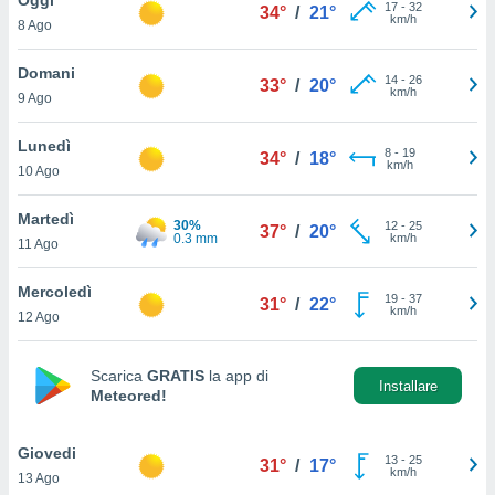
a", è
17
-
32
34°
/
21°
km/h
8 Ago
al sito
ettando
Domani
14
-
26
33°
/
20°
zione di
km/h
9 Ago
okie,
dei nostri
Lunedì
8
-
19
che ci
34°
/
18°
km/h
10 Ago
no di
 e
e il
Martedì
30%
12
-
25
37°
/
20°
amento
0.3 mm
km/h
11 Ago
 Web,
i
Mercoledì
19
-
37
re un
31°
/
22°
km/h
12 Ago
pecifico
arti la
à o
Scarica
GRATIS
la app di
i
Installare
Meteored!
zzati
 di esso.
sultare
Giovedi
13
-
25
31°
/
17°
km/h
13 Ago
oni nella