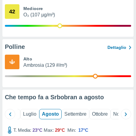
ioni
" o
Mediocre
tra
42
O₃ (107 µg/m³)
sui cookie
o sito
nostri
Polline
Dettaglio
mo il
te
Alto
ento dei
Ambrosia (129 #/m³)
re
ioni su
vo e/o
i,
Che tempo fa a Srbobran a
agosto
 dati
er la
 della
Giugno
Luglio
Agosto
Settembre
Ottobre
Novembre
à, creare
r la
à
T. Media:
23°C
Max:
29°C
Min:
17°C
izzata,