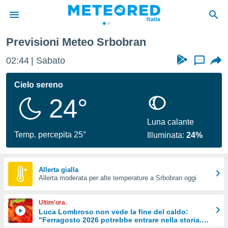
Previsioni Meteo Srbobran
tiva
rivacy
02:44
Sabato
...
ti di
net
Cielo sereno
net)
24°
i
 da
nisti per
Luna calante
 che le
Temp. percepita 25°
Illuminata:
24%
ioni
iano di
È
Allerta gialla
 a
Allerta moderata per alte temperature a Srbobran oggi
ito Web
do le
Ultim'ora.
opzioni:
Luca Lombroso non vede la fine del caldo:
"Ferragosto 2026 potrebbe entrare nella storia.
 i