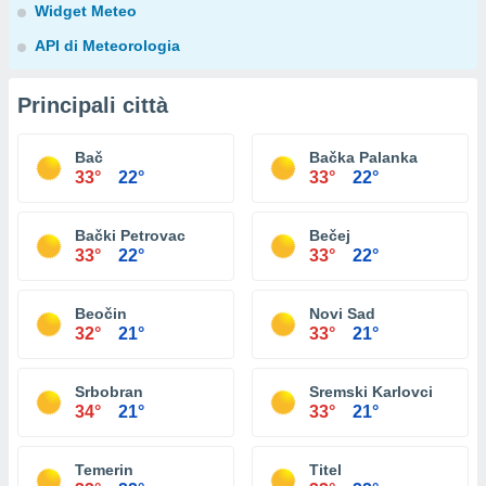
Widget Meteo
API di Meteorologia
Principali città
Bač
Bačka Palanka
33°
22°
33°
22°
Bački Petrovac
Bečej
33°
22°
33°
22°
Beočin
Novi Sad
32°
21°
33°
21°
Srbobran
Sremski Karlovci
34°
21°
33°
21°
Temerin
Titel