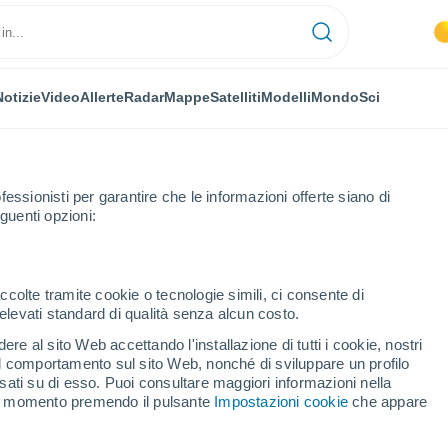
Notizie
Video
Allerte
Radar
Mappe
Satelliti
Modelli
Mondo
Sci
fessionisti per garantire che le informazioni offerte siano di
guenti opzioni:
ccolte tramite cookie o tecnologie simili, ci consente di
n elevati standard di qualità senza alcun costo.
re al sito Web accettando l'installazione di tutti i cookie, nostri
 il comportamento sul sito Web, nonché di sviluppare un profilo
...
asati su di esso. Puoi consultare maggiori informazioni nella
si momento premendo il pulsante
Impostazioni cookie
che appare
Per ora
Cielo sereno nelle prossime ore