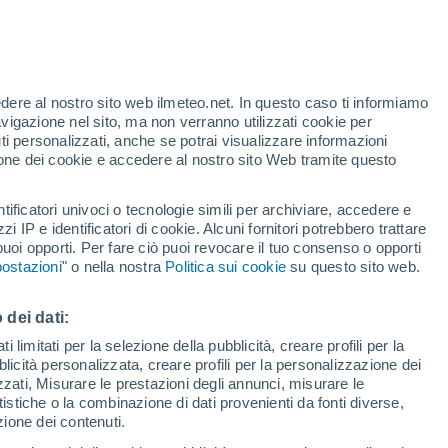
Allerta gialla
Allerta moderata per alte
temperature a Titel oggi
edere al nostro sito web ilmeteo.net. In questo caso ti informiamo
/h
avigazione nel sito, ma non verranno utilizzati cookie per
i personalizzati, anche se potrai visualizzare informazioni
azione dei cookie e accedere al nostro sito Web tramite questo
tificatori univoci o tecnologie simili per archiviare, accedere e
e?
zzi IP e identificatori di cookie. Alcuni fornitori potrebbero trattare
 puoi opporti. Per fare ciò puoi revocare il tuo consenso o opporti
adar di pioggia
Satelliti
Modelli
ostazioni
" o nella nostra
Politica sui cookie
su questo sito web.
 dei dati:
Martedì
Mercoledì
Giovedi
Venerdì
 limitati per la selezione della pubblicità, creare profili per la
bblicità personalizzata, creare profili per la personalizzazione dei
11 Ago
12 Ago
13 Ago
14 Ago
izzati, Misurare le prestazioni degli annunci, misurare le
istiche o la combinazione di dati provenienti da fonti diverse,
ezione dei contenuti.