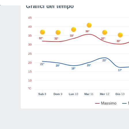
Grafici del tempo
45
40
36°
35
33°
32°
32°
32°
30°
30
25
23°
20
21°
20°
20°
18°
17°
15
10
°C
Sab
8
Dom
9
Lun
10
Mar
11
Mer
12
Gio
13
Massimo