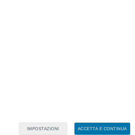
Calendario Lunare
Lun
Mar
Mer
Gio
Ven
Sab
Dom
8
9
10
11
12
13
14
15
16
17
18
19
20
21
IMPOSTAZIONI
ACCETTA E CONTINUA