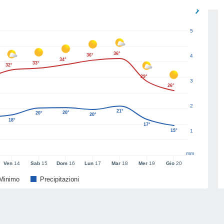
5
36°
36°
4
34°
33°
32°
29°
3
26°
2
21°
20°
20°
20°
18°
17°
15°
1
mm
Ven
14
Sab
15
Dom
16
Lun
17
Mar
18
Mer
19
Gio
20
Minimo
Precipitazioni