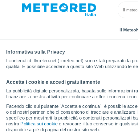
Il Meteo
Informativa sulla Privacy
I contenuti di Ilmeteo.net (ilmeteo.net) sono stati preparati da pro
qualità. È possibile accedere a questo sito Web utilizzando le se
Accetta i cookie e accedi gratuitamente
Home
Serbia
Bačka Meridionale
Titel
La pubblicità digitale personalizzata, basata sulle informazioni ra
finanziare la nostra attività per continuare a offrirti contenuti co
Previsioni Meteo Titel
Facendo clic sul pulsante "Accetta e continua", è possibile accede
o dei nostri partner, che ci consentono di tracciare e analizzare
14:46
Sabato
specifico per mostrarti la pubblicità o contenuti personalizzati b
nostra
Politica sui cookie
e revocare il tuo consenso in qualsia
disponibile a piè di pagina del nostro sito web.
Sereno