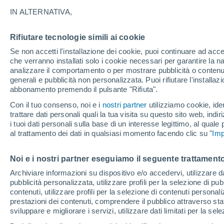
31°
IN ALTERNATIVA,
Rifiutare tecnologie simili ai cookie
Nord
Se non accetti l'installazione dei cookie, puoi continuare ad acc
Temp. percepita 31°
15
-
35 km
che verranno installati solo i cookie necessari per garantire la n
analizzare il comportamento o per mostrare pubblicità o contenut
generali e pubblicità non personalizzata. Puoi rifiutare l'install
abbonamento premendo il pulsante "Rifiuta".
Ultim'ora.
Ondata di calore fino a Ferragosto: rischia di
Con il tuo consenso, noi e i
nostri partner
utilizziamo cookie, iden
diventare eccezionale. Svolta solo a fine mes
trattare dati personali quali la tua visita su questo sito web, indiri
i tuoi dati personali sulla base di un interesse legittimo, al quale
Il Meteo 1 - 7
Attualità
Mappa della Temperatura
R
al trattamento dei dati in qualsiasi momento facendo clic su "
Imp
Noi e i nostri partner eseguiamo il seguente trattamento
Domani
Lunedì
Oggi
Archiviare informazioni su dispositivo e/o accedervi, utilizzare dati
pubblicità personalizzata, utilizzare profili per la selezione di pu
9 Ago
10 Ago
8 Ago
contenuti, utilizzare profili per la selezione di contenuti personal
prestazioni dei contenuti, comprendere il pubblico attraverso stat
sviluppare e migliorare i servizi, utilizzare dati limitati per la sel