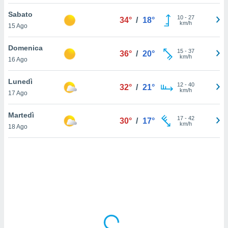
Sabato
sui cookie
10
-
27
34°
/
18°
km/h
15 Ago
e il tuo
 in
Domenica
15
-
37
36°
/
20°
o
km/h
16 Ago
 il
Lunedì
azioni
12
-
40
32°
/
21°
km/h
17 Ago
kie
re
le a piè
Martedì
17
-
42
30°
/
17°
 del
km/h
18 Ago
to web.
ATIVA,
e
gie
i cookie
ccetti
zione dei