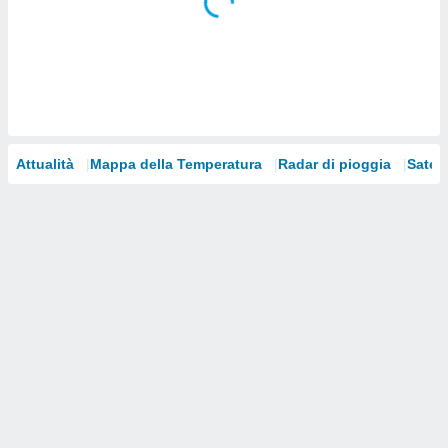
i nostri
artner
Attualità
Mappa della Temperatura
Radar di pioggia
Satelli