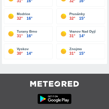
31°
16°
32°
16°
Modrice
Prusánky
32°
16°
32°
15°
Turany Brno
Vranov Nad Dyjí
31°
16°
31°
14°
Vyskov
Znojmo
30°
14°
31°
15°