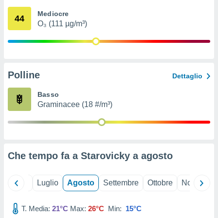
ioni
" o
Mediocre
tra
44
O₃ (111 µg/m³)
sui cookie
o sito
nostri
Polline
Dettaglio
mo il
te
Basso
ento dei
Graminacee (18 #/m³)
re
ioni su
vo e/o
i,
Che tempo fa a Starovicky a
agosto
 dati
er la
 della
Giugno
Luglio
Agosto
Settembre
Ottobre
Novembre
à, creare
r la
à
T. Media:
21°C
Max:
26°C
Min:
15°C
izzata,