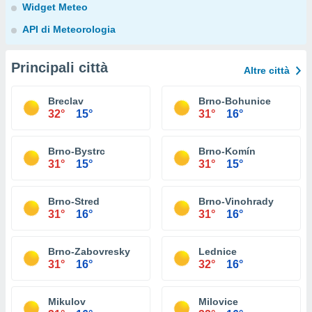
Widget Meteo
API di Meteorologia
Principali città
Altre città
Breclav
Brno-Bohunice
32°
15°
31°
16°
Brno-Bystrc
Brno-Komín
31°
15°
31°
15°
Brno-Stred
Brno-Vinohrady
31°
16°
31°
16°
Brno-Zabovresky
Lednice
31°
16°
32°
16°
Mikulov
Milovice