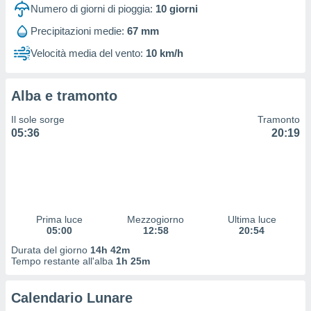
 profili
Numero di giorni di pioggia:
10
giorni
lezione
Precipitazioni medie:
67 mm
cità
izzata,
Velocità media del vento:
10 km/h
fili per
izzazione
Alba e tramonto
nuti,
 profili
Il sole sorge
Tramonto
lezione
05:36
20:19
uti
zzati,
 le
ni degli
 misurare
zioni dei
,
Prima luce
Mezzogiorno
Ultima luce
05:00
12:58
20:54
ere il
Durata del giorno
14h 42m
so
Tempo restante all'alba
1h 25m
he o la
ione di
Calendario Lunare
enienti
diverse,