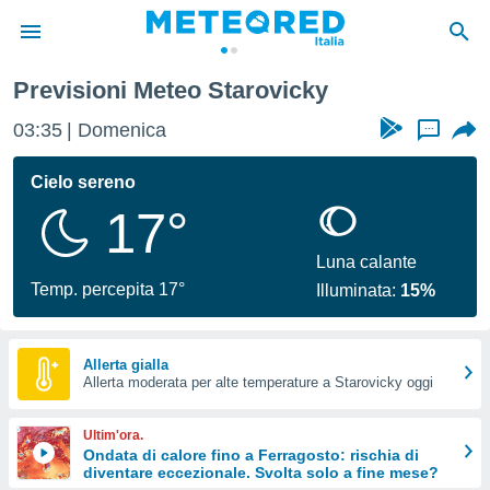
Previsioni Meteo Starovicky
tiva
rivacy
03:35
Domenica
...
ti di
net
Cielo sereno
net)
17°
i
 da
nisti per
Luna calante
 che le
Temp. percepita 17°
Illuminata:
15%
ioni
iano di
È
Allerta gialla
 a
Allerta moderata per alte temperature a Starovicky oggi
ito Web
do le
Ultim'ora.
opzioni:
Ondata di calore fino a Ferragosto: rischia di
diventare eccezionale. Svolta solo a fine mese?
 i