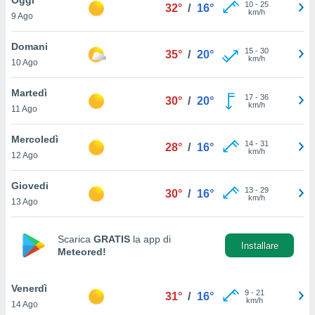
a", è
10
-
25
32°
/
16°
km/h
9 Ago
al sito
ettando
Domani
15
-
30
35°
/
20°
zione di
km/h
10 Ago
okie,
dei nostri
Martedì
17
-
36
che ci
30°
/
20°
km/h
11 Ago
no di
 e
e il
Mercoledì
14
-
31
28°
/
16°
amento
km/h
12 Ago
 Web,
i
Giovedi
13
-
29
re un
30°
/
16°
km/h
13 Ago
pecifico
arti la
à o
Scarica
GRATIS
la app di
i
Installare
Meteored!
zzati
 di esso.
sultare
Venerdì
9
-
21
31°
/
16°
km/h
14 Ago
oni nella