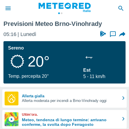
dy
Previsioni Meteo Brno-Vinohrady
tiva
rivacy
05:16
Lunedì
...
ti di
net
Sereno
net)
20°
i
 da
nisti per
Est
 che le
Temp. percepita 20°
5
11 km/h
ioni
iano di
È
Allerta gialla
 a
Allerta moderata per incendi a Brno-Vinohrady oggi
ito Web
do le
Ultim'ora.
opzioni:
Meteo, tendenza di lungo termine: arrivano
conferme, la svolta dopo Ferragosto
 i