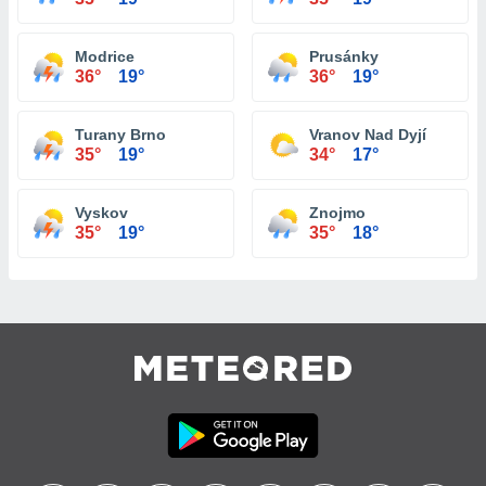
Modrice
Prusánky
36°
19°
36°
19°
Turany Brno
Vranov Nad Dyjí
35°
19°
34°
17°
Vyskov
Znojmo
35°
19°
35°
18°