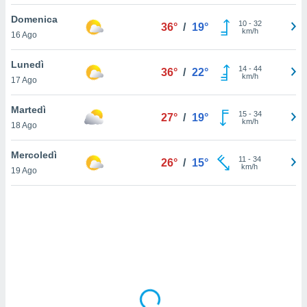
Domenica
sui cookie
10
-
32
36°
/
19°
km/h
16 Ago
e il tuo
 in
Lunedì
14
-
44
36°
/
22°
o
km/h
17 Ago
 il
Martedì
azioni
15
-
34
27°
/
19°
km/h
18 Ago
kie
re
le a piè
Mercoledì
11
-
34
26°
/
15°
 del
km/h
19 Ago
to web.
ATIVA,
e
gie
i cookie
ccetti
zione dei