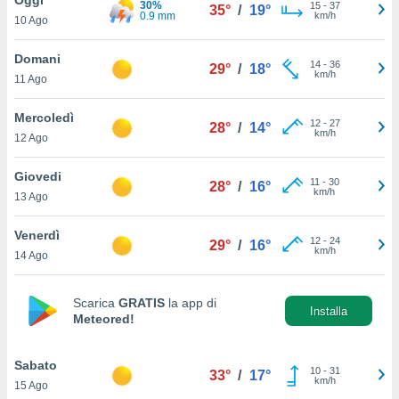
30%
a", è
15
-
37
35°
/
19°
0.9 mm
km/h
10 Ago
al sito
ettando
Domani
14
-
36
29°
/
18°
zione di
km/h
11 Ago
okie,
dei nostri
Mercoledì
12
-
27
che ci
28°
/
14°
km/h
12 Ago
no di
 e
e il
Giovedi
11
-
30
28°
/
16°
amento
km/h
13 Ago
 Web,
i
Venerdì
12
-
24
re un
29°
/
16°
km/h
14 Ago
pecifico
arti la
à o
Scarica
GRATIS
la app di
i
Installa
Meteored!
zzati
 di esso.
sultare
Sabato
10
-
31
33°
/
17°
km/h
15 Ago
oni nella