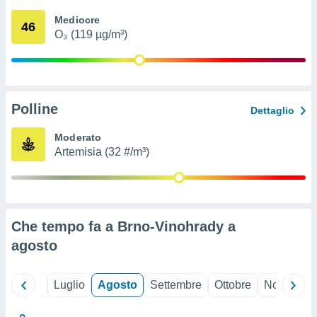
ioni
" o
Mediocre
tra
46
O₃ (119 µg/m³)
sui cookie
o sito
nostri
Polline
Dettaglio
mo il
te
Moderato
ento dei
Artemisia (32 #/m³)
re
ioni su
vo e/o
i,
Che tempo fa a Brno-Vinohrady a
 dati
er la
agosto
 della
à, creare
r la
Giugno
Luglio
Agosto
Settembre
Ottobre
Novembre
à
izzata,