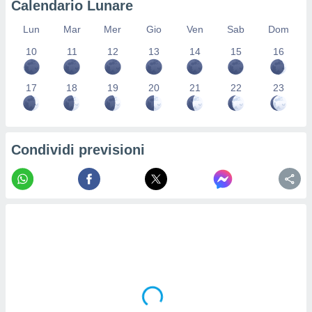
Calendario Lunare
re e
e i
Lun
Mar
Mer
Gio
Ven
Sab
Dom
tilizzare
10
11
12
13
14
15
16
ati per la
e dei
.
17
18
19
20
21
22
23
izzazione
azione
Condividi previsioni
o la
e del
vo,
à e
i
zzati,
one delle
ni dei
 e degli
 ricerche
ico,
di