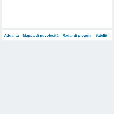
i nostri
artner
Attualità
Mappa di nuvolosità
Radar di pioggia
Satelliti