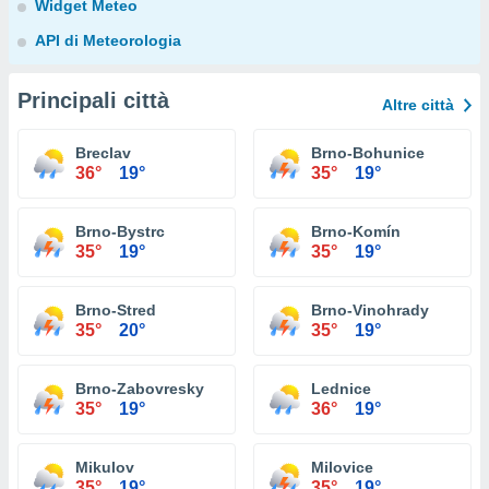
Widget Meteo
API di Meteorologia
Principali città
Altre città
Breclav
Brno-Bohunice
36°
19°
35°
19°
Brno-Bystrc
Brno-Komín
35°
19°
35°
19°
Brno-Stred
Brno-Vinohrady
35°
20°
35°
19°
Brno-Zabovresky
Lednice
35°
19°
36°
19°
Mikulov
Milovice
35°
19°
35°
19°