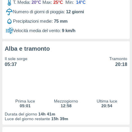
T. Media:
20°C
Max:
25°C
Min:
14°C
 profili
lezione
Numero di giorni di pioggia:
12
giorni
cità
izzata,
Precipitazioni medie:
75 mm
fili per
Velocità media del vento:
9 km/h
izzazione
nuti,
 profili
Alba e tramonto
lezione
Il sole sorge
Tramonto
uti
05:37
20:18
zzati,
 le
ni degli
 misurare
zioni dei
,
ere il
Prima luce
Mezzogiorno
Ultima luce
05:01
12:58
20:54
so
Durata del giorno
14h 41m
he o la
Luce del giorno restante
15h 39m
ione di
enienti
diverse,