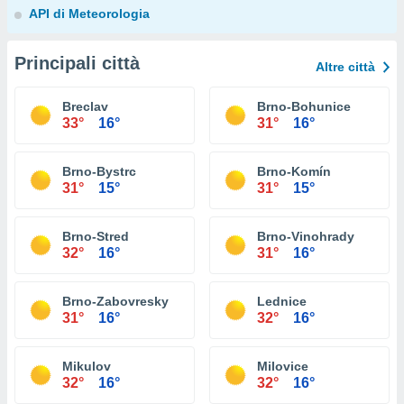
API di Meteorologia
Principali città
Altre città
Breclav
Brno-Bohunice
33°
16°
31°
16°
Brno-Bystrc
Brno-Komín
31°
15°
31°
15°
Brno-Stred
Brno-Vinohrady
32°
16°
31°
16°
Brno-Zabovresky
Lednice
31°
16°
32°
16°
Mikulov
Milovice
32°
16°
32°
16°