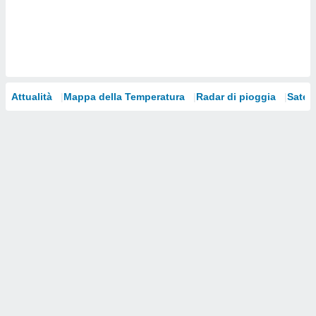
i nostri
artner
Attualità
Mappa della Temperatura
Radar di pioggia
Satelli