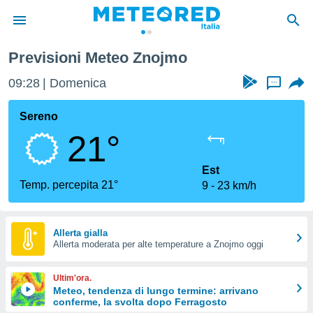
Previsioni Meteo Znojmo
tiva
rivacy
09:28
Domenica
...
ti di
net
Sereno
net)
21°
i
 da
nisti per
Est
 che le
Temp. percepita 21°
9
23 km/h
ioni
iano di
È
Allerta gialla
 a
Allerta moderata per alte temperature a Znojmo oggi
ito Web
do le
Ultim'ora.
opzioni:
Meteo, tendenza di lungo termine: arrivano
conferme, la svolta dopo Ferragosto
 i