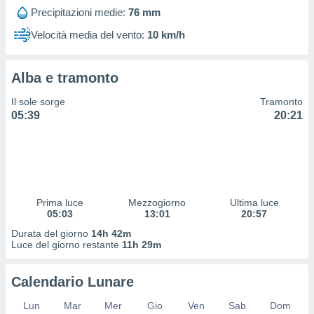
 profili
Precipitazioni medie:
76 mm
lezione
cità
Velocità media del vento:
10 km/h
izzata,
fili per
Alba e tramonto
izzazione
nuti,
Il sole sorge
Tramonto
 profili
05:39
20:21
lezione
uti
zzati,
 le
ni degli
 misurare
Prima luce
Mezzogiorno
Ultima luce
zioni dei
05:03
13:01
20:57
,
ere il
Durata del giorno
14h 42m
Luce del giorno restante
11h 29m
so
he o la
Calendario Lunare
ione di
enienti
Lun
Mar
Mer
Gio
Ven
Sab
Dom
diverse,