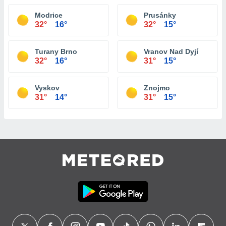
Modrice
Prusánky
32°
16°
32°
15°
Turany Brno
Vranov Nad Dyjí
32°
16°
31°
15°
Vyskov
Znojmo
31°
14°
31°
15°