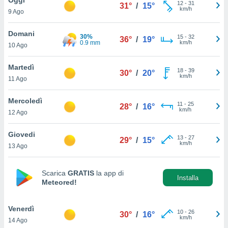
a", è
12
-
31
31°
/
15°
km/h
9 Ago
al sito
ettando
Domani
30%
15
-
32
36°
/
19°
zione di
0.9 mm
km/h
10 Ago
okie,
dei nostri
Martedì
18
-
39
che ci
30°
/
20°
km/h
11 Ago
no di
 e
e il
Mercoledì
11
-
25
28°
/
16°
amento
km/h
12 Ago
 Web,
i
Giovedi
13
-
27
re un
29°
/
15°
km/h
13 Ago
pecifico
arti la
à o
Scarica
GRATIS
la app di
i
Installa
Meteored!
zzati
 di esso.
sultare
Venerdì
10
-
26
30°
/
16°
km/h
14 Ago
oni nella