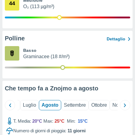
Mediocre
44
ioni
" o
O₃ (113 µg/m³)
tra
sui cookie
o sito
Polline
nostri
Dettaglio
mo il
Basso
te
Graminacee (18 #/m³)
ento dei
re
ioni su
vo e/o
Che tempo fa a Znojmo a
agosto
i,
 dati
er la
Giugno
Luglio
Agosto
Settembre
Ottobre
Novembre
 della
à, creare
r la
T. Media:
20°C
Max:
25°C
Min:
15°C
à
Numero di giorni di pioggia:
11
giorni
izzata,