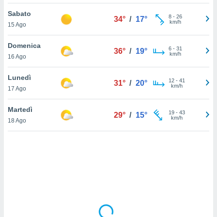
Sabato
sui cookie
8
-
26
34°
/
17°
km/h
15 Ago
e il tuo
 in
Domenica
6
-
31
36°
/
19°
o
km/h
16 Ago
 il
Lunedì
azioni
12
-
41
31°
/
20°
km/h
17 Ago
kie
re
le a piè
Martedì
19
-
43
29°
/
15°
 del
km/h
18 Ago
to web.
ATIVA,
e
gie
i cookie
ccetti
zione dei