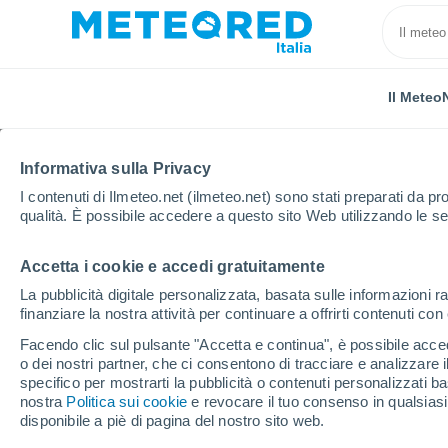
Il Meteo
Informativa sulla Privacy
I contenuti di Ilmeteo.net (ilmeteo.net) sono stati preparati da pro
qualità. È possibile accedere a questo sito Web utilizzando le se
Accetta i cookie e accedi gratuitamente
Home
Spagna
Comunità autonoma della Cantabria
La pubblicità digitale personalizzata, basata sulle informazioni ra
finanziare la nostra attività per continuare a offrirti contenuti co
Previsioni Meteo Susill
Facendo clic sul pulsante "Accetta e continua", è possibile accede
o dei nostri partner, che ci consentono di tracciare e analizzare
08:28
Giovedi
specifico per mostrarti la pubblicità o contenuti personalizzati b
nostra
Politica sui cookie
e revocare il tuo consenso in qualsia
disponibile a piè di pagina del nostro sito web.
Coperto