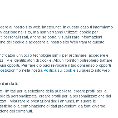
edere al nostro sito web ilmeteo.net. In questo caso ti informiamo
/h
avigazione nel sito, ma non verranno utilizzati cookie per
i personalizzati, anche se potrai visualizzare informazioni
azione dei cookie e accedere al nostro sito Web tramite questo
tificatori univoci o tecnologie simili per archiviare, accedere e
sità
zzi IP e identificatori di cookie. Alcuni fornitori potrebbero trattare
 puoi opporti. Per fare ciò puoi revocare il tuo consenso o opporti
pioggia
Satelliti
Modelli
ostazioni
" o nella nostra
Politica sui cookie
su questo sito web.
 dei dati:
omenica
Lunedì
Martedì
Mercoledì
 limitati per la selezione della pubblicità, creare profili per la
bblicità personalizzata, creare profili per la personalizzazione dei
9 Ago
10 Ago
11 Ago
12 Ago
izzati, Misurare le prestazioni degli annunci, misurare le
istiche o la combinazione di dati provenienti da fonti diverse,
ezione dei contenuti.