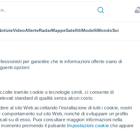
Notizie
Video
Allerte
Radar
Mappe
Satelliti
Modelli
Mondo
Sci
fessionisti per garantire che le informazioni offerte siano di
guenti opzioni:
Susilla
ccolte tramite cookie o tecnologie simili, ci consente di
n elevati standard di qualità senza alcun costo.
a
re al sito Web accettando l'installazione di tutti i cookie, nostri
 il comportamento sul sito Web, nonché di sviluppare un profilo
...
asati su di esso. Puoi consultare maggiori informazioni nella
si momento premendo il pulsante
Impostazioni cookie
che appare
Per ora
Cielo coperto nelle prossime ore