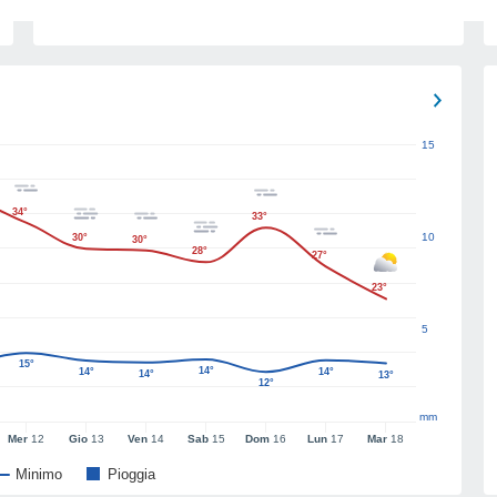
15
34°
33°
10
30°
30°
28°
27°
23°
5
15°
14°
14°
14°
14°
13°
12°
mm
Mer
12
Gio
13
Ven
14
Sab
15
Dom
16
Lun
17
Mar
18
Minimo
Pioggia