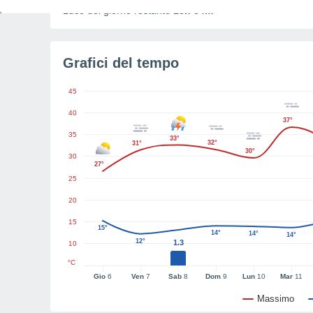
Luce del giorno restante
13h 34m
Grafici del tempo
45
40
37°
35
33°
32°
31°
30°
30
27°
25
20
15
15°
14°
14°
14°
12°
1.3
10
°C
Gio
6
Ven
7
Sab
8
Dom
9
Lun
10
Mar
11
Massimo