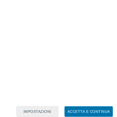
Calendario Lunare
Lun
Mar
Mer
Gio
Ven
Sab
Dom
6
7
8
9
10
11
12
13
14
15
16
17
18
19
IMPOSTAZIONI
ACCETTA E CONTINUA