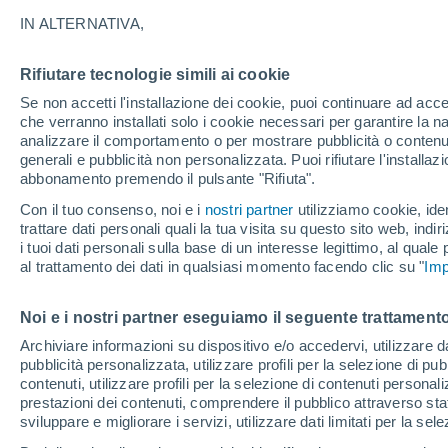
16°
IN ALTERNATIVA,
Rifiutare tecnologie simili ai cookie
Nord-est
Se non accetti l'installazione dei cookie, puoi continuare ad acc
Temp. percepita 16°
14
-
30 km
che verranno installati solo i cookie necessari per garantire la n
analizzare il comportamento o per mostrare pubblicità o contenut
generali e pubblicità non personalizzata. Puoi rifiutare l'install
abbonamento premendo il pulsante "Rifiuta".
Ultim'ora.
L'Organizzazione Meteorologica Mondiale
Con il tuo consenso, noi e i
nostri partner
utilizziamo cookie, iden
conferma: "El Niño sta raggiungendo un'inten
trattare dati personali quali la tua visita su questo sito web, indiri
mai vista da diversi anni"
i tuoi dati personali sulla base di un interesse legittimo, al quale
Il Meteo 1 - 7
Attualità
Mappa di pioggia
Radar di 
al trattamento dei dati in qualsiasi momento facendo clic su "
Imp
Noi e i nostri partner eseguiamo il seguente trattamento
Domani
Sabato
D
Oggi
Archiviare informazioni su dispositivo e/o accedervi, utilizzare dati
pubblicità personalizzata, utilizzare profili per la selezione di pu
7 Ago
8 Ago
6 Ago
contenuti, utilizzare profili per la selezione di contenuti personal
prestazioni dei contenuti, comprendere il pubblico attraverso stat
sviluppare e migliorare i servizi, utilizzare dati limitati per la sel
60%