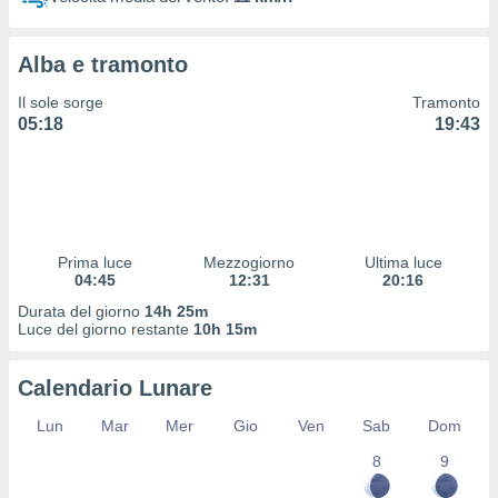
 profili
lezione
cità
Alba e tramonto
izzata,
fili per
Il sole sorge
Tramonto
05:18
19:43
izzazione
nuti,
 profili
lezione
uti
zzati,
Prima luce
Mezzogiorno
Ultima luce
 le
04:45
12:31
20:16
ni degli
 misurare
Durata del giorno
14h 25m
zioni dei
Luce del giorno restante
10h 15m
,
ere il
Calendario Lunare
so
Lun
Mar
Mer
Gio
Ven
Sab
Dom
he o la
ione di
8
9
enienti
diverse,