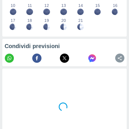
re e
10
11
12
13
14
15
16
e i
tilizzare
17
18
19
20
21
ati per la
e dei
.
Condividi previsioni
izzazione
azione
o la
e del
vo,
à e
i
zzati,
one delle
ni dei
 e degli
 ricerche
ico,
di