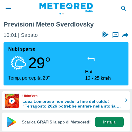
Previsioni Meteo Sverdlovsky
tiva
rivacy
10:01
Sabato
...
ti di
net
Nubi sparse
net)
29°
i
 da
nisti per
Est
 che le
Temp. percepita 29°
12
25 km/h
ioni
iano di
È
Ultim'ora.
Luca Lombroso non vede la fine del caldo:
 a
"Ferragosto 2026 potrebbe entrare nella storia.
ito Web
Ecco perché."
do le
opzioni:
Scarica
GRATIS
la app di
Meteored!
Installa
 i