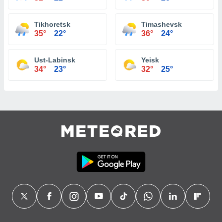
Tikhoretsk
Timashevsk
35°
22°
36°
24°
Ust-Labinsk
Yeisk
34°
23°
32°
25°