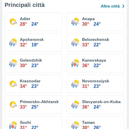
Principali città
Altre città
Adler
Anapa
28°
24°
30°
24°
Apsheronsk
Belorechensk
32°
19°
33°
22°
Gelendzhik
Kanevskaya
30°
23°
36°
22°
Krasnodar
Novorossiysk
34°
23°
31°
23°
Primorsko-Akhtarsk
Slavyansk-on-Kuban
33°
25°
36°
24°
Sochi
Taman
31°
22°
30°
26°