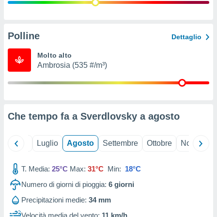
ioni
" o
tra
sui cookie
o sito
Polline
Dettaglio
Molto alto
nostri
Ambrosia (535 #/m³)
mo il
te
ento dei
Che tempo fa a Sverdlovsky a
agosto
re
ioni su
vo e/o
Giugno
Luglio
Agosto
Settembre
Ottobre
Novembre
i,
 dati
er la
T. Media:
25°C
Max:
31°C
Min:
18°C
 della
Numero di giorni di pioggia:
6
giorni
à, creare
r la
Precipitazioni medie:
34 mm
à
izzata,
Velocità media del vento:
11 km/h