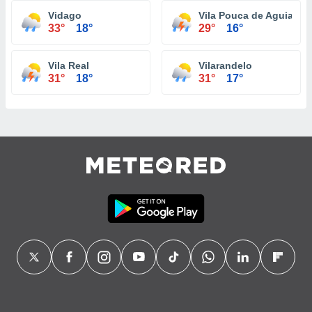
Vidago
Vila Pouca de Aguiar
33°
18°
29°
16°
Vila Real
Vilarandelo
31°
18°
31°
17°