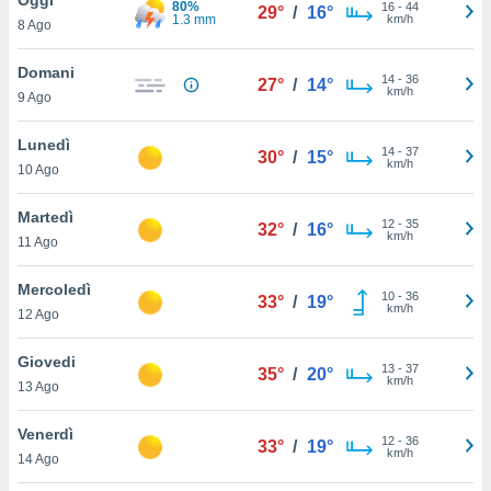
80%
a", è
16
-
44
29°
/
16°
1.3 mm
km/h
8 Ago
al sito
ettando
Domani
14
-
36
27°
/
14°
zione di
km/h
9 Ago
okie,
dei nostri
Lunedì
14
-
37
che ci
30°
/
15°
km/h
10 Ago
no di
 e
e il
Martedì
12
-
35
32°
/
16°
amento
km/h
11 Ago
 Web,
i
Mercoledì
10
-
36
re un
33°
/
19°
km/h
12 Ago
pecifico
arti la
Giovedi
à o
13
-
37
35°
/
20°
km/h
i
13 Ago
zzati
 di esso.
Venerdì
12
-
36
sultare
33°
/
19°
km/h
14 Ago
oni nella