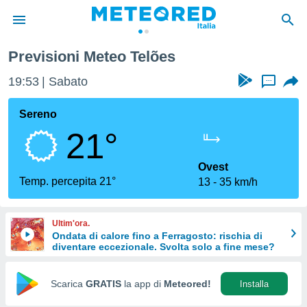
Previsioni Meteo Telões
tiva
rivacy
19:53
Sabato
...
ti di
net
Sereno
net)
21°
i
 da
nisti per
Ovest
 che le
Temp. percepita 21°
13
35 km/h
ioni
iano di
È
Ultim'ora.
Ondata di calore fino a Ferragosto: rischia di
 a
diventare eccezionale. Svolta solo a fine mese?
ito Web
do le
opzioni:
Scarica
GRATIS
la app di
Meteored!
Installa
 i