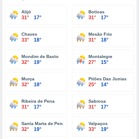
Alijó
Boticas
31°
17°
31°
17°
Chaves
Mesão Frio
33°
18°
31°
18°
Mondim de Basto
Montalegre
32°
19°
27°
15°
Murça
Pitões Das Junias
32°
18°
25°
14°
Ribeira de Pena
Sabrosa
31°
17°
31°
17°
Santa Marta de Penaguião
Valpaços
32°
19°
33°
19°