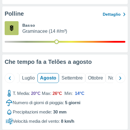
ioni
" o
tra
Polline
Dettaglio
sui cookie
o sito
Basso
Graminacee (14 #/m³)
nostri
mo il
te
ento dei
Che tempo fa a Telões a
agosto
re
ioni su
Giugno
Luglio
Agosto
Settembre
Ottobre
Novembre
vo e/o
i,
T. Media:
20°C
Max:
26°C
Min:
14°C
 dati
er la
Numero di giorni di pioggia:
5
giorni
 della
à, creare
Precipitazioni medie:
30 mm
r la
Velocità media del vento:
8 km/h
à
izzata,