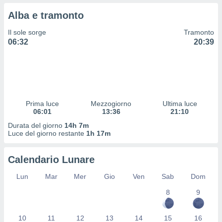
 profili
Alba e tramonto
lezione
cità
Il sole sorge
Tramonto
izzata,
06:32
20:39
fili per
izzazione
nuti,
 profili
lezione
uti
Prima luce
Mezzogiorno
Ultima luce
zzati,
06:01
13:36
21:10
 le
Durata del giorno
14h 7m
ni degli
Luce del giorno restante
1h 17m
 misurare
zioni dei
,
Calendario Lunare
ere il
Lun
Mar
Mer
Gio
Ven
Sab
Dom
so
8
9
he o la
ione di
enienti
10
11
12
13
14
15
16
diverse,