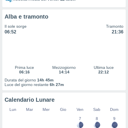
 profili
lezione
cità
Alba e tramonto
izzata,
fili per
Il sole sorge
Tramonto
06:52
21:36
izzazione
nuti,
 profili
lezione
uti
zzati,
Prima luce
Mezzogiorno
Ultima luce
 le
06:16
14:14
22:12
ni degli
 misurare
Durata del giorno
14h 45m
zioni dei
Luce del giorno restante
6h 27m
,
ere il
Calendario Lunare
so
Lun
Mar
Mer
Gio
Ven
Sab
Dom
he o la
ione di
7
8
9
enienti
diverse,