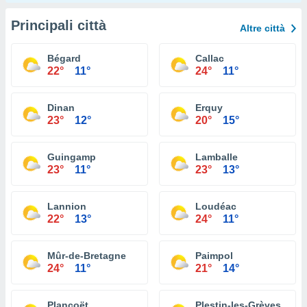
Principali città
Altre città
Bégard
Callac
22°
11°
24°
11°
Dinan
Erquy
23°
12°
20°
15°
Guingamp
Lamballe
23°
11°
23°
13°
Lannion
Loudéac
22°
13°
24°
11°
Mûr-de-Bretagne
Paimpol
24°
11°
21°
14°
Plancoët
Plestin-les-Grèves