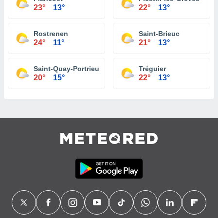
23°
13°
22°
13°
Rostrenen
Saint-Brieuc
24°
11°
21°
13°
Saint-Quay-Portrieux
Tréguier
20°
15°
22°
13°