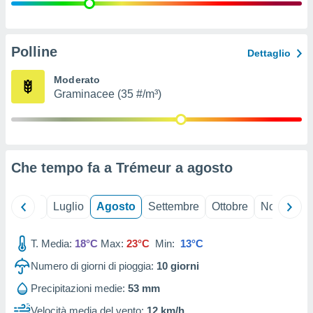
ioni
" o
tra
sui cookie
o sito
Polline
Dettaglio
Moderato
nostri
Graminacee (35 #/m³)
mo il
te
ento dei
Che tempo fa a Trémeur a
agosto
re
ioni su
vo e/o
Giugno
Luglio
Agosto
Settembre
Ottobre
Novembre
i,
 dati
er la
T. Media:
18°C
Max:
23°C
Min:
13°C
 della
Numero di giorni di pioggia:
10
giorni
à, creare
r la
Precipitazioni medie:
53 mm
à
izzata,
Velocità media del vento:
12 km/h