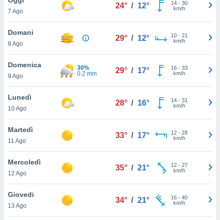
a", è
14
-
30
24°
/
12°
km/h
7 Ago
al sito
ettando
Domani
10
-
21
29°
/
12°
zione di
km/h
8 Ago
okie,
dei nostri
Domenica
30%
16
-
33
che ci
29°
/
17°
0.2 mm
km/h
9 Ago
no di
 e
e il
Lunedì
14
-
31
28°
/
16°
amento
km/h
10 Ago
 Web,
i
Martedì
12
-
28
re un
33°
/
17°
km/h
11 Ago
pecifico
arti la
Mercoledì
à o
12
-
27
35°
/
21°
km/h
i
12 Ago
zzati
 di esso.
Giovedi
16
-
40
sultare
34°
/
21°
km/h
13 Ago
oni nella