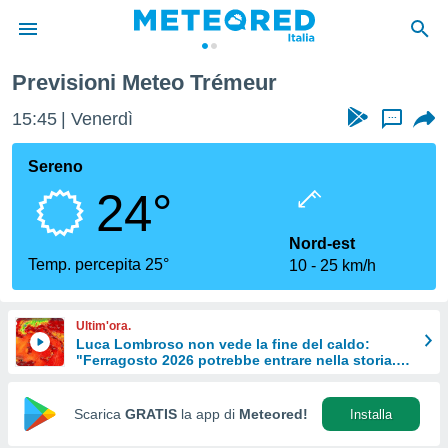
Previsioni Meteo Trémeur
tiva
rivacy
15:45
Venerdì
...
ti di
net
Sereno
net)
24°
i
 da
nisti per
Nord-est
 che le
Temp. percepita 25°
10
25 km/h
ioni
iano di
È
Ultim'ora.
Luca Lombroso non vede la fine del caldo:
 a
"Ferragosto 2026 potrebbe entrare nella storia.
ito Web
Ecco perché."
do le
opzioni:
Scarica
GRATIS
la app di
Meteored!
Installa
 i