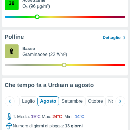
Accettabile
38
ioni
" o
O₃ (96 µg/m³)
tra
sui cookie
o sito
Polline
nostri
Dettaglio
mo il
Basso
te
Graminacee (22 #/m³)
ento dei
re
ioni su
vo e/o
Che tempo fa a Urdiain a
agosto
i,
 dati
er la
Giugno
Luglio
Agosto
Settembre
Ottobre
Novembre
 della
à, creare
r la
T. Media:
19°C
Max:
24°C
Min:
14°C
à
Numero di giorni di pioggia:
13
giorni
izzata,