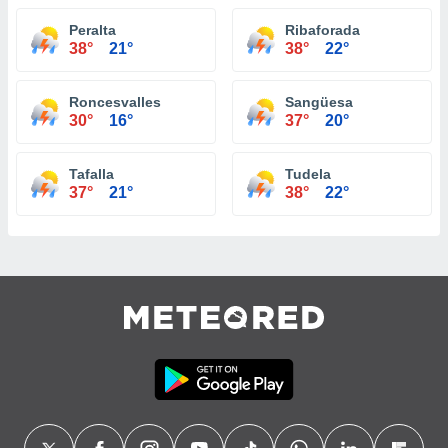
Peralta
Ribaforada
38°
21°
38°
22°
Roncesvalles
Sangüesa
30°
16°
37°
20°
Tafalla
Tudela
37°
21°
38°
22°