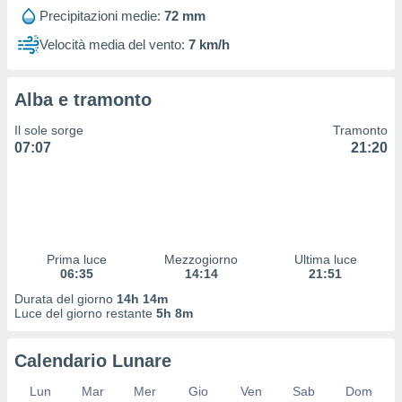
 profili
Precipitazioni medie:
72 mm
lezione
cità
Velocità media del vento:
7 km/h
izzata,
fili per
Alba e tramonto
izzazione
nuti,
Il sole sorge
Tramonto
 profili
07:07
21:20
lezione
uti
zzati,
 le
ni degli
 misurare
Prima luce
Mezzogiorno
Ultima luce
zioni dei
06:35
14:14
21:51
,
ere il
Durata del giorno
14h 14m
Luce del giorno restante
5h 8m
so
he o la
Calendario Lunare
ione di
enienti
Lun
Mar
Mer
Gio
Ven
Sab
Dom
diverse,