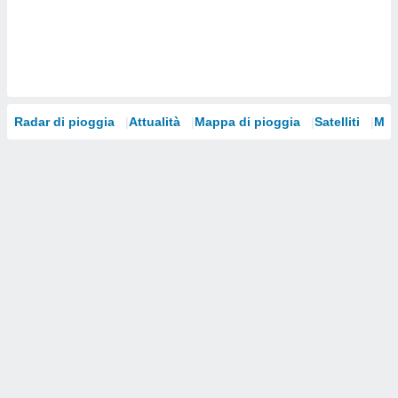
i nostri
artner
Radar di pioggia
Attualità
Mappa di pioggia
Satelliti
Mod