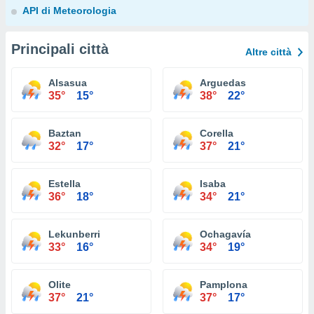
API di Meteorologia
Principali città
Altre città
Alsasua
Arguedas
35°
15°
38°
22°
Baztan
Corella
32°
17°
37°
21°
Estella
Isaba
36°
18°
34°
21°
Lekunberri
Ochagavía
33°
16°
34°
19°
Olite
Pamplona
37°
21°
37°
17°