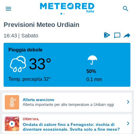
Previsioni Meteo Urdiain
tiva
rivacy
16:43
Sabato
...
ti di
net
Pioggia debole
net)
33°
i
 da
nisti per
50%
 che le
Temp. percepita 32°
0.1 mm
ioni
iano di
È
Allerta arancione
 a
Allerta importante per alte temperature a Urdiain oggi
ito Web
do le
Ultim'ora.
opzioni:
Ondata di calore fino a Ferragosto: rischia di
diventare eccezionale. Svolta solo a fine mese?
 i