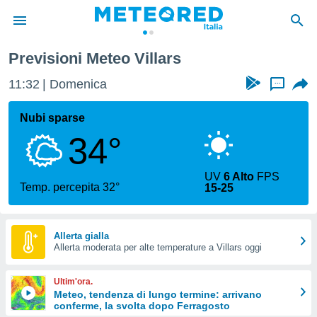
Previsioni Meteo Villars
tiva
rivacy
11:32
Domenica
...
ti di
net
Nubi sparse
net)
34°
i
 da
nisti per
UV
6 Alto
FPS
 che le
Temp. percepita 32°
15-25
ioni
iano di
È
Allerta gialla
 a
Allerta moderata per alte temperature a Villars oggi
ito Web
do le
Ultim'ora.
opzioni:
Meteo, tendenza di lungo termine: arrivano
conferme, la svolta dopo Ferragosto
 i