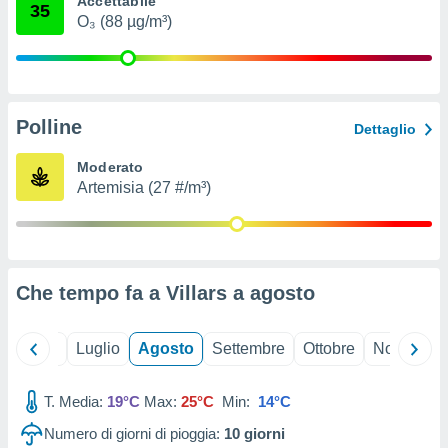
Accettabile
35
ioni
" o
O₃ (88 µg/m³)
tra
sui cookie
o sito
Polline
nostri
Dettaglio
mo il
Moderato
te
Artemisia (27 #/m³)
ento dei
re
ioni su
vo e/o
Che tempo fa a Villars a
agosto
i,
 dati
er la
Giugno
Luglio
Agosto
Settembre
Ottobre
Novembre
 della
à, creare
r la
T. Media:
19°C
Max:
25°C
Min:
14°C
à
Numero di giorni di pioggia:
10
giorni
izzata,