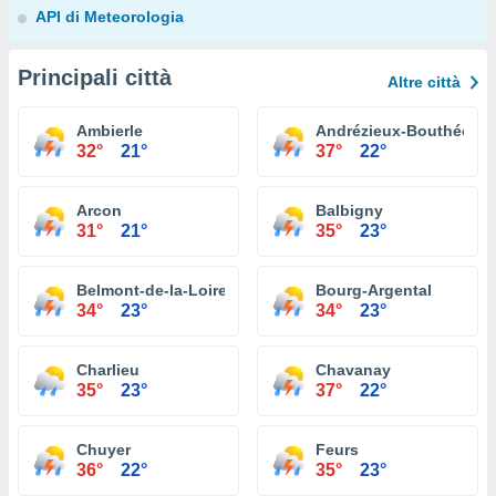
API di Meteorologia
Principali città
Altre città
Ambierle
Andrézieux-Bouthéon
32°
21°
37°
22°
Arcon
Balbigny
31°
21°
35°
23°
Belmont-de-la-Loire
Bourg-Argental
34°
23°
34°
23°
Charlieu
Chavanay
35°
23°
37°
22°
Chuyer
Feurs
36°
22°
35°
23°