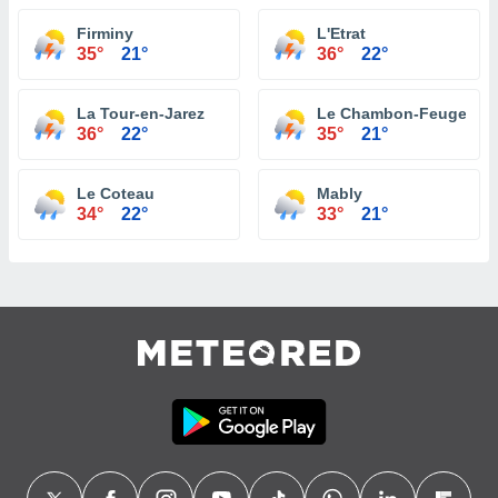
Firminy
L'Etrat
35°
21°
36°
22°
La Tour-en-Jarez
Le Chambon-Feugeroll
36°
22°
35°
21°
Le Coteau
Mably
34°
22°
33°
21°