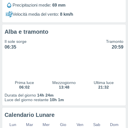
 profili
Precipitazioni medie:
69 mm
lezione
cità
Velocità media del vento:
8 km/h
izzata,
fili per
Alba e tramonto
izzazione
nuti,
Il sole sorge
Tramonto
 profili
06:35
20:59
lezione
uti
zzati,
 le
ni degli
 misurare
Prima luce
Mezzogiorno
Ultima luce
zioni dei
06:02
13:48
21:32
,
ere il
Durata del giorno
14h 24m
Luce del giorno restante
10h 1m
so
he o la
Calendario Lunare
ione di
enienti
Lun
Mar
Mer
Gio
Ven
Sab
Dom
diverse,