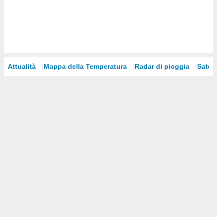
i nostri
artner
Attualità
Mappa della Temperatura
Radar di pioggia
Satelli