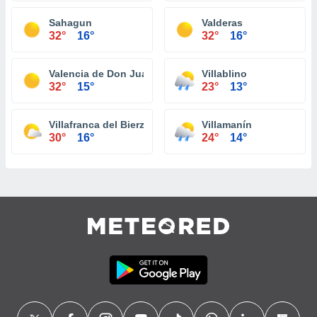
Sahagun
Valderas
32°
16°
32°
16°
Valencia de Don Juan
Villablino
32°
15°
23°
13°
Villafranca del Bierzo
Villamanín
30°
16°
24°
14°