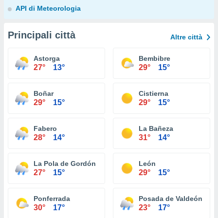
API di Meteorologia
Principali città
Altre città
Astorga
Bembibre
27°
13°
29°
15°
Boñar
Cistierna
29°
15°
29°
15°
Fabero
La Bañeza
28°
14°
31°
14°
La Pola de Gordón
León
27°
15°
29°
15°
Ponferrada
Posada de Valdeón
30°
17°
23°
17°