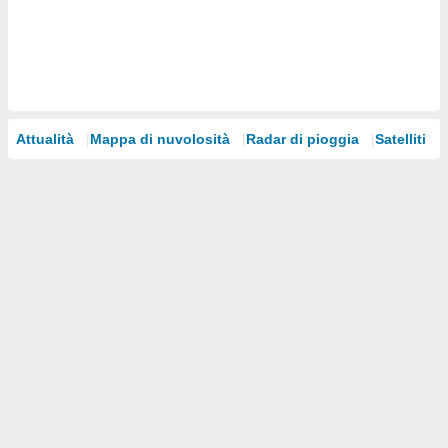
i nostri
artner
Attualità
Mappa di nuvolosità
Radar di pioggia
Satelliti