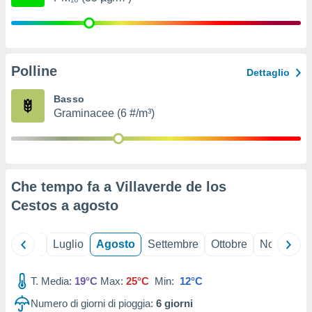
ioni
" o
tra
sui cookie
o sito
Polline
Dettaglio
nostri
Basso
Graminacee (6 #/m³)
mo il
te
ento dei
re
Che tempo fa a Villaverde de los
ioni su
vo e/o
Cestos a
agosto
i,
 dati
er la
Giugno
Luglio
Agosto
Settembre
Ottobre
Novembre
 della
à, creare
r la
T. Media:
19°C
Max:
25°C
Min:
12°C
à
Numero di giorni di pioggia:
6
giorni
izzata,