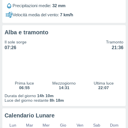
 profili
Precipitazioni medie:
32 mm
lezione
cità
Velocità media del vento:
7 km/h
izzata,
fili per
Alba e tramonto
izzazione
nuti,
Il sole sorge
Tramonto
 profili
07:26
21:36
lezione
uti
zzati,
 le
ni degli
 misurare
Prima luce
Mezzogiorno
Ultima luce
zioni dei
06:55
14:31
22:07
,
ere il
Durata del giorno
14h 10m
Luce del giorno restante
8h 18m
so
he o la
Calendario Lunare
ione di
enienti
Lun
Mar
Mer
Gio
Ven
Sab
Dom
diverse,