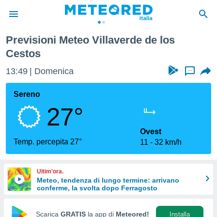
verde de los Cestos
Previsioni Meteo Villaverde de los
tiva
Cestos
rivacy
ti di
13:49
Domenica
...
net
net)
Sereno
i
 da
27°
nisti per
 che le
Ovest
ioni
Temp. percepita 27°
iano di
11
32 km/h
È
 a
Ultim'ora.
ito Web
Meteo, tendenza di lungo termine: arrivano
do le
conferme, la svolta dopo Ferragosto
opzioni:
Scarica
GRATIS
la app di
Meteored!
Installa
 i