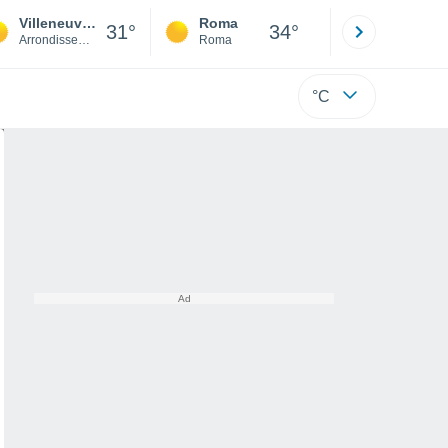
Villeneuve-sur-Lot
Roma
Milano
31°
34°
Arrondissement of Villeneuve-sur-Lot
Roma
Milano
°C