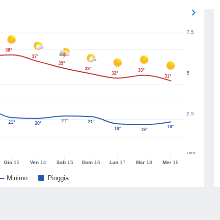
7.5
38°
37°
35°
33°
33°
5
32°
31°
2.5
21°
21°
21°
20°
19°
19°
19°
mm
Gio
13
Ven
14
Sab
15
Dom
16
Lun
17
Mar
18
Mer
19
Minimo
Pioggia