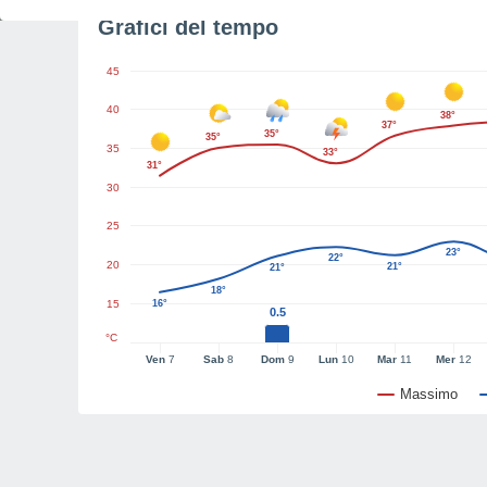
Grafici del tempo
45
40
38°
37°
35°
35°
35
33°
31°
30
25
23°
22°
20
21°
21°
18°
15
16°
0.5
°C
Ven
7
Sab
8
Dom
9
Lun
10
Mar
11
Mer
12
Massimo