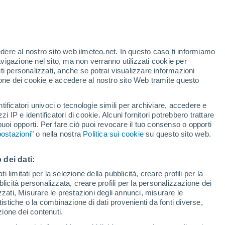
t
edere al nostro sito web ilmeteo.net. In questo caso ti informiamo
h
avigazione nel sito, ma non verranno utilizzati cookie per
i personalizzati, anche se potrai visualizzare informazioni
azione dei cookie e accedere al nostro sito Web tramite questo
tificatori univoci o tecnologie simili per archiviare, accedere e
.
zzi IP e identificatori di cookie. Alcuni fornitori potrebbero trattare
 puoi opporti. Per fare ciò puoi revocare il tuo consenso o opporti
adar di pioggia
Satelliti
Modelli
ostazioni
" o nella nostra
Politica sui cookie
su questo sito web.
 dei dati:
Lunedì
Martedì
Mercoledì
Giovedi
 limitati per la selezione della pubblicità, creare profili per la
bblicità personalizzata, creare profili per la personalizzazione dei
10 Ago
11 Ago
12 Ago
13 Ago
izzati, Misurare le prestazioni degli annunci, misurare le
istiche o la combinazione di dati provenienti da fonti diverse,
ezione dei contenuti.
70%