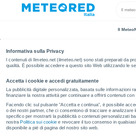
Il Meteo
Informativa sulla Privacy
I contenuti di Ilmeteo.net (ilmeteo.net) sono stati preparati da pro
qualità. È possibile accedere a questo sito Web utilizzando le se
Accetta i cookie e accedi gratuitamente
Home
Francia
Nuova Aquitania
Lot e Garonna
La pubblicità digitale personalizzata, basata sulle informazioni ra
finanziare la nostra attività per continuare a offrirti contenuti co
Previsioni Meteo Ville
Facendo clic sul pulsante "Accetta e continua", è possibile accede
o dei nostri partner, che ci consentono di tracciare e analizzare
17:36
Venerdì
specifico per mostrarti la pubblicità o contenuti personalizzati b
nostra
Politica sui cookie
e revocare il tuo consenso in qualsia
disponibile a piè di pagina del nostro sito web.
Sereno