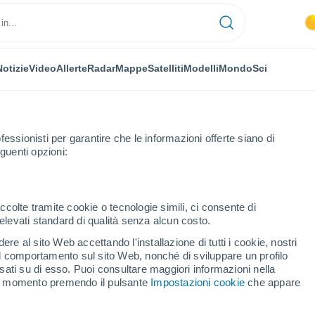
Notizie
Video
Allerte
Radar
Mappe
Satelliti
Modelli
Mondo
Sci
fessionisti per garantire che le informazioni offerte siano di
guenti opzioni:
Villeneuve-sur-Lot
ccolte tramite cookie o tecnologie simili, ci consente di
n elevati standard di qualità senza alcun costo.
neuve-sur-Lot
re al sito Web accettando l'installazione di tutti i cookie, nostri
 il comportamento sul sito Web, nonché di sviluppare un profilo
...
asati su di esso. Puoi consultare maggiori informazioni nella
si momento premendo il pulsante
Impostazioni cookie
che appare
Per ora
Cielo sereno nelle prossime ore