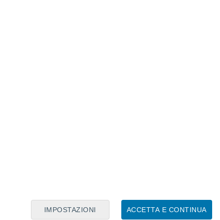
Calendario Lunare
Lun
Mar
Mer
Gio
Ven
Sab
Dom
7
8
9
10
11
12
13
14
15
16
17
18
19
20
IMPOSTAZIONI
ACCETTA E CONTINUA