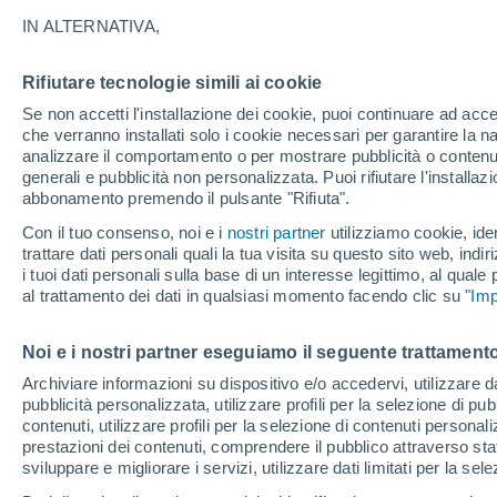
31°
IN ALTERNATIVA,
Rifiutare tecnologie simili ai cookie
Nord-oves
Se non accetti l'installazione dei cookie, puoi continuare ad acc
Temp. percepita 30°
5
-
16 km/
che verranno installati solo i cookie necessari per garantire la n
analizzare il comportamento o per mostrare pubblicità o contenut
generali e pubblicità non personalizzata. Puoi rifiutare l'install
abbonamento premendo il pulsante "Rifiuta".
Ultim'ora.
Luca Lombroso non vede la fine del caldo:
Con il tuo consenso, noi e i
nostri partner
utilizziamo cookie, iden
"Ferragosto 2026 potrebbe entrare nella storia
trattare dati personali quali la tua visita su questo sito web, indiri
Ecco perché."
i tuoi dati personali sulla base di un interesse legittimo, al quale
Il Meteo 1 - 7
Attualità
Mappa della Temperatura
R
al trattamento dei dati in qualsiasi momento facendo clic su "
Imp
Noi e i nostri partner eseguiamo il seguente trattamento
Domani
Domenica
Oggi
Archiviare informazioni su dispositivo e/o accedervi, utilizzare dati
pubblicità personalizzata, utilizzare profili per la selezione di pu
8 Ago
9 Ago
7 Ago
contenuti, utilizzare profili per la selezione di contenuti personal
prestazioni dei contenuti, comprendere il pubblico attraverso stat
sviluppare e migliorare i servizi, utilizzare dati limitati per la sel
30%
50%