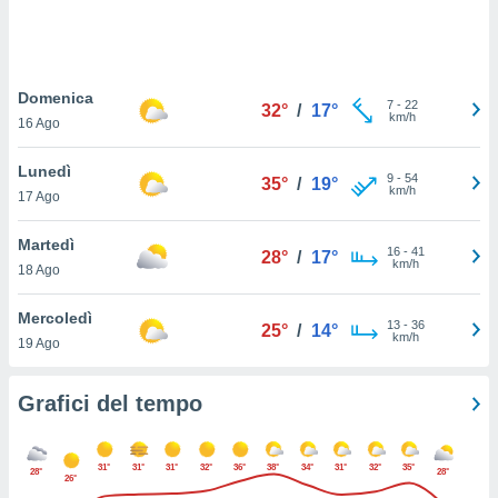
puoi
re ad
 al
ito web
Domenica
et. In
7
-
22
32°
/
17°
km/h
aso ti
16 Ago
mo che
installati
Lunedì
9
-
54
35°
/
19°
okie
km/h
17 Ago
i per
 la
Martedì
one nel
16
-
41
28°
/
17°
km/h
 non
18 Ago
utilizzati
er
Mercoledì
13
-
36
25°
/
14°
e il
km/h
19 Ago
amento o
rare
à o
Grafici del tempo
i
zzati,
 potrai
31°
31°
31°
32°
36°
38°
34°
31°
32°
35°
28°
28°
are
26°