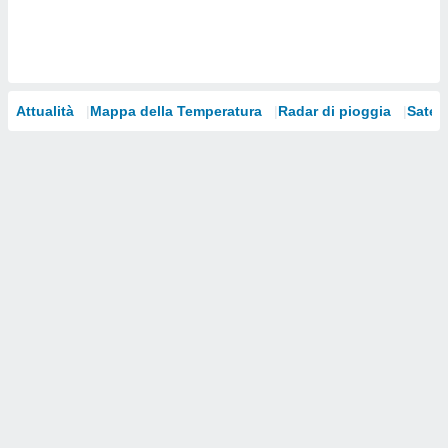
i nostri
artner
Attualità
Mappa della Temperatura
Radar di pioggia
Satelli