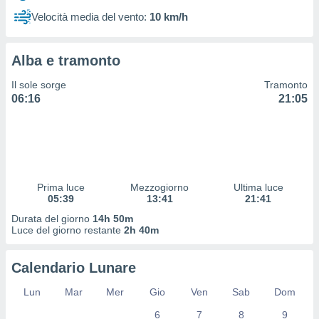
 profili
Velocità media del vento:
10 km/h
lezione
cità
izzata,
Alba e tramonto
fili per
Il sole sorge
Tramonto
izzazione
06:16
21:05
nuti,
 profili
lezione
uti
zzati,
 le
ni degli
Prima luce
Mezzogiorno
Ultima luce
 misurare
05:39
13:41
21:41
zioni dei
Durata del giorno
14h 50m
,
Luce del giorno restante
2h 40m
ere il
so
Calendario Lunare
he o la
ione di
Lun
Mar
Mer
Gio
Ven
Sab
Dom
enienti
6
7
8
9
diverse,