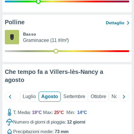
ioni
" o
tra
sui cookie
o sito
Polline
Dettaglio
Basso
nostri
Graminacee (11 #/m³)
mo il
te
ento dei
Che tempo fa a Villers-lès-Nancy a
re
agosto
ioni su
vo e/o
i,
Giugno
Luglio
Agosto
Settembre
Ottobre
Novembre
 dati
er la
 della
T. Media:
19°C
Max:
25°C
Min:
14°C
à, creare
r la
Numero di giorni di pioggia:
12
giorni
à
izzata,
Precipitazioni medie:
73 mm