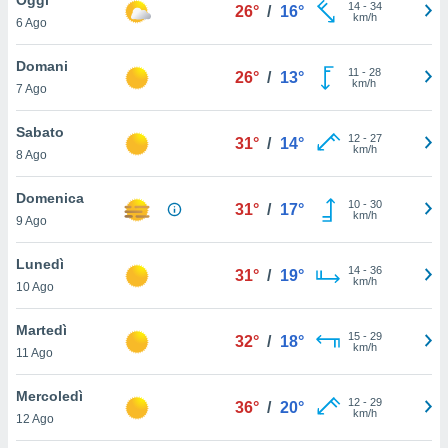
a", è
14
-
34
26°
/
16°
km/h
6 Ago
al sito
ettando
Domani
11
-
28
26°
/
13°
zione di
km/h
7 Ago
okie,
dei nostri
Sabato
12
-
27
che ci
31°
/
14°
km/h
8 Ago
no di
 e
e il
Domenica
10
-
30
31°
/
17°
amento
km/h
9 Ago
 Web,
i
Lunedì
14
-
36
re un
31°
/
19°
km/h
10 Ago
pecifico
arti la
Martedì
à o
15
-
29
32°
/
18°
km/h
i
11 Ago
zzati
 di esso.
Mercoledì
12
-
29
sultare
36°
/
20°
km/h
12 Ago
oni nella