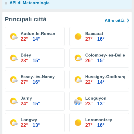
API di Meteorologia
Principali città
Altre città
Audun-le-Roman
Baccarat
22°
14°
27°
16°
Briey
Colombey-les-Belles
23°
15°
26°
15°
Essey-lès-Nancy
Hussigny-Godbrange
27°
16°
22°
14°
Jarny
Longuyon
24°
15°
23°
13°
Longwy
Loromontzey
22°
13°
27°
16°