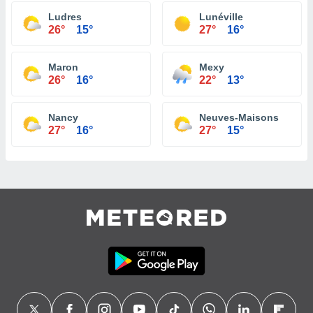
Ludres
Lunéville
26°
15°
27°
16°
Maron
Mexy
26°
16°
22°
13°
Nancy
Neuves-Maisons
27°
16°
27°
15°