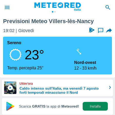
s-Nancy
Previsioni Meteo Villers-lès-Nancy
tiva
rivacy
19:02
Giovedi
...
ti di
net
Sereno
net)
23°
i
 da
nisti per
Nord-ovest
 che le
Temp. percepita 25°
12
33 km/h
ioni
iano di
È
Ultim’ora
Caldo intenso sull’Italia, ma venerdì 7 agosto
 a
forti temporali minacciano il Nord
ito Web
do le
opzioni:
Scarica
GRATIS
la app di
Meteored!
Installa
 i