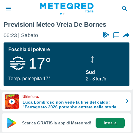
Previsioni Meteo Vreia De Bornes
tiva
rivacy
06:23
Sabato
...
ti di
net
Foschia di polvere
net)
17°
i
 da
nisti per
Sud
 che le
Temp. percepita 17°
2
8 km/h
ioni
iano di
È
Ultim'ora.
Luca Lombroso non vede la fine del caldo:
 a
"Ferragosto 2026 potrebbe entrare nella storia.
ito Web
Ecco perché."
do le
opzioni:
Scarica
GRATIS
la app di
Meteored!
Installa
 i