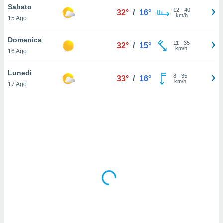
Sabato
12
-
40
32°
/
16°
km/h
sui cookie
15 Ago
e il tuo
 in
Domenica
11
-
35
32°
/
15°
km/h
16 Ago
o
 il
Lunedì
8
-
35
33°
/
16°
km/h
azioni
17 Ago
kie
re
le a piè
 del
to web.
ATIVA,
e
gie
i cookie
ccetti
zione dei