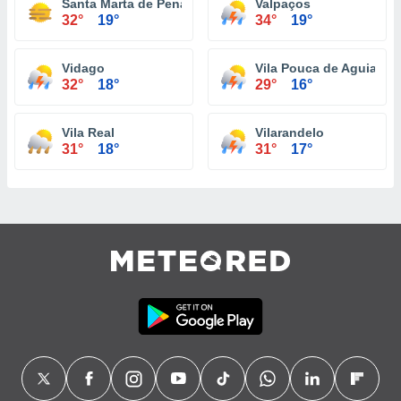
Santa Marta de Penaguião
Valpaços
32°
19°
34°
19°
Vidago
Vila Pouca de Aguiar
32°
18°
29°
16°
Vila Real
Vilarandelo
31°
18°
31°
17°