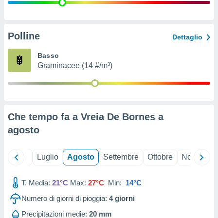
ioni
" o
tra
sui cookie
o sito
Polline
Dettaglio
Basso
nostri
Graminacee (14 #/m³)
mo il
te
ento dei
Che tempo fa a Vreia De Bornes a
re
agosto
ioni su
vo e/o
i,
Giugno
Luglio
Agosto
Settembre
Ottobre
Novembre
 dati
er la
 della
T. Media:
21°C
Max:
27°C
Min:
14°C
à, creare
r la
Numero di giorni di pioggia:
4
giorni
à
izzata,
Precipitazioni medie:
20 mm