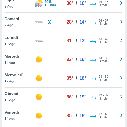
60%
a", è
16
-
43
30°
/
16°
1.1 mm
km/h
8 Ago
al sito
ettando
Domani
14
-
37
28°
/
14°
zione di
km/h
9 Ago
okie,
dei nostri
Lunedì
16
-
42
che ci
31°
/
13°
km/h
10 Ago
no di
 e
e il
Martedì
13
-
39
33°
/
16°
amento
km/h
11 Ago
 Web,
i
Mercoledì
13
-
39
re un
35°
/
18°
km/h
12 Ago
pecifico
arti la
Giovedi
à o
12
-
39
36°
/
19°
km/h
i
13 Ago
zzati
 di esso.
Venerdì
12
-
40
sultare
35°
/
18°
km/h
14 Ago
oni nella