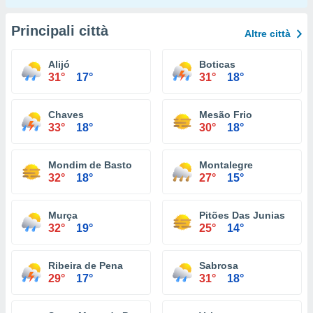
Principali città
Altre città
Alijó
Boticas
31°
17°
31°
18°
Chaves
Mesão Frio
33°
18°
30°
18°
Mondim de Basto
Montalegre
32°
18°
27°
15°
Murça
Pitões Das Junias
32°
19°
25°
14°
Ribeira de Pena
Sabrosa
29°
17°
31°
18°