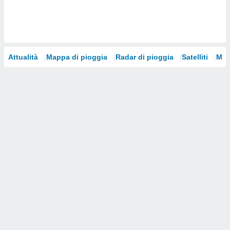
i nostri
artner
Attualità
Mappa di pioggia
Radar di pioggia
Satelliti
Mod