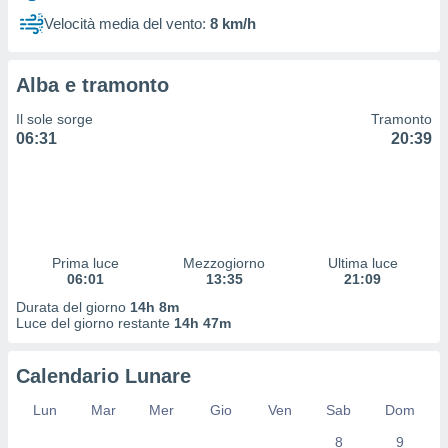
 profili
Velocità media del vento:
8 km/h
lezione
cità
izzata,
Alba e tramonto
fili per
Il sole sorge
Tramonto
izzazione
06:31
20:39
nuti,
 profili
lezione
uti
zzati,
 le
ni degli
Prima luce
Mezzogiorno
Ultima luce
 misurare
06:01
13:35
21:09
zioni dei
Durata del giorno
14h 8m
,
Luce del giorno restante
14h 47m
ere il
so
Calendario Lunare
he o la
ione di
Lun
Mar
Mer
Gio
Ven
Sab
Dom
enienti
8
9
diverse,