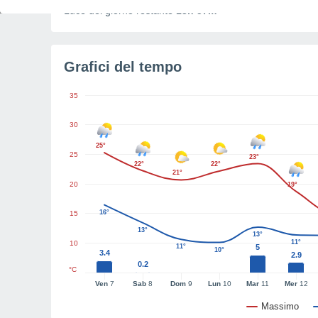
Luce del giorno restante
13h 57m
Grafici del tempo
35
30
25°
25
23°
22°
22°
21°
20
19°
16°
15
13°
13°
11°
10
11°
5
10°
3.4
2.9
0.2
°C
Ven
7
Sab
8
Dom
9
Lun
10
Mar
11
Mer
12
Massimo