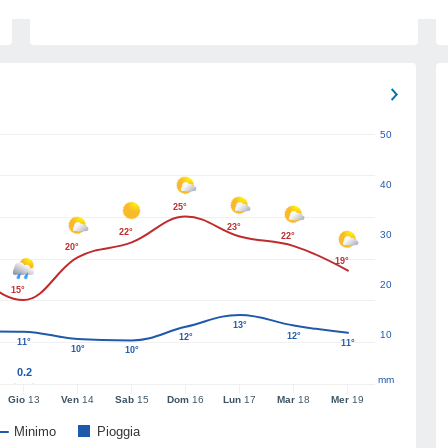
50
40
25°
23°
22°
30
22°
20°
19°
20
15°
13°
10
12°
12°
11°
11°
10°
10°
0.2
mm
Gio
13
Ven
14
Sab
15
Dom
16
Lun
17
Mar
18
Mer
19
Minimo
Pioggia