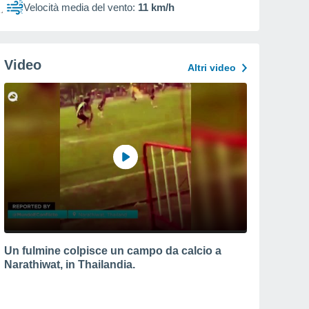
Velocità media del vento:
11 km/h
Video
Altri video
Un fulmine colpisce un campo da calcio a
Narathiwat, in Thailandia.