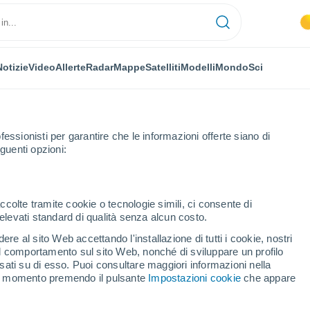
Notizie
Video
Allerte
Radar
Mappe
Satelliti
Modelli
Mondo
Sci
fessionisti per garantire che le informazioni offerte siano di
guenti opzioni:
ccolte tramite cookie o tecnologie simili, ci consente di
n elevati standard di qualità senza alcun costo.
nye (Tver)
re al sito Web accettando l'installazione di tutti i cookie, nostri
 il comportamento sul sito Web, nonché di sviluppare un profilo
...
asati su di esso. Puoi consultare maggiori informazioni nella
si momento premendo il pulsante
Impostazioni cookie
che appare
Per ora
Piogge deboli nelle prossime ore