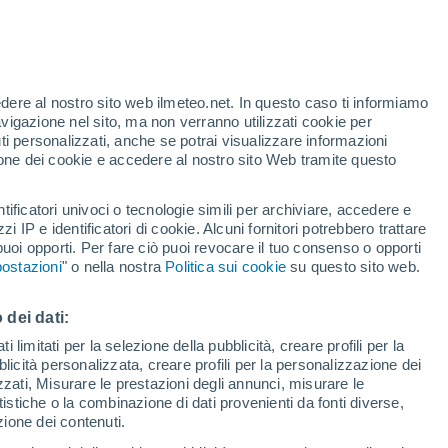
t
edere al nostro sito web ilmeteo.net. In questo caso ti informiamo
h
avigazione nel sito, ma non verranno utilizzati cookie per
i personalizzati, anche se potrai visualizzare informazioni
azione dei cookie e accedere al nostro sito Web tramite questo
forti
tificatori univoci o tecnologie simili per archiviare, accedere e
zzi IP e identificatori di cookie. Alcuni fornitori potrebbero trattare
 puoi opporti. Per fare ciò puoi revocare il tuo consenso o opporti
pioggia
Satelliti
Modelli
ostazioni
" o nella nostra
Politica sui cookie
su questo sito web.
 dei dati:
Lunedì
Martedì
Mercoledì
Giovedi
 limitati per la selezione della pubblicità, creare profili per la
bblicità personalizzata, creare profili per la personalizzazione dei
10 Ago
11 Ago
12 Ago
13 Ago
izzati, Misurare le prestazioni degli annunci, misurare le
istiche o la combinazione di dati provenienti da fonti diverse,
ezione dei contenuti.
90%
90%
50%