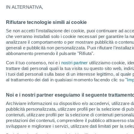
20°
IN ALTERNATIVA,
Rifiutare tecnologie simili ai cookie
Sud-oves
Se non accetti l'installazione dei cookie, puoi continuare ad acc
Temp. percepita 20°
4
-
14 km/
che verranno installati solo i cookie necessari per garantire la n
analizzare il comportamento o per mostrare pubblicità o contenut
generali e pubblicità non personalizzata. Puoi rifiutare l'install
abbonamento premendo il pulsante "Rifiuta".
Ultim’ora
Caldo intenso sull’Italia, ma venerdì 7 agosto 
Con il tuo consenso, noi e i
nostri partner
utilizziamo cookie, iden
temporali minacciano il Nord
trattare dati personali quali la tua visita su questo sito web, indiri
i tuoi dati personali sulla base di un interesse legittimo, al quale
Il Meteo 1 - 7
Attualità
Mappa di pioggia
Radar di 
al trattamento dei dati in qualsiasi momento facendo clic su "
Imp
Noi e i nostri partner eseguiamo il seguente trattamento
Domani
Domenica
Oggi
Archiviare informazioni su dispositivo e/o accedervi, utilizzare dati
pubblicità personalizzata, utilizzare profili per la selezione di pu
8 Ago
9 Ago
7 Ago
contenuti, utilizzare profili per la selezione di contenuti personal
prestazioni dei contenuti, comprendere il pubblico attraverso stat
sviluppare e migliorare i servizi, utilizzare dati limitati per la sel
30%
90%