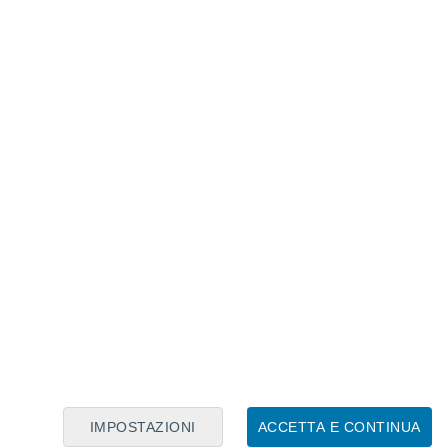
Calendario Lunare
Lun
Mar
Mer
Gio
Ven
Sab
Dom
7
8
9
10
11
12
13
14
15
16
17
18
19
20
IMPOSTAZIONI
ACCETTA E CONTINUA