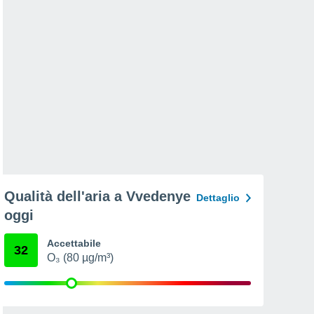
Qualità dell'aria a Vvedenye
Dettaglio
oggi
Accettabile
32
O₃ (80 µg/m³)