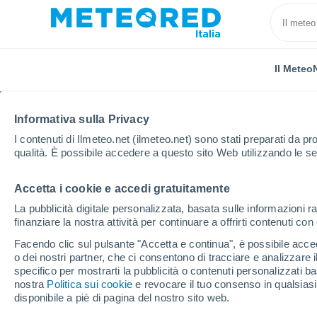
Il Meteo
Informativa sulla Privacy
I contenuti di Ilmeteo.net (ilmeteo.net) sono stati preparati da pro
qualità. È possibile accedere a questo sito Web utilizzando le se
Accetta i cookie e accedi gratuitamente
Home
Russia
Oblast di Tver
Vvedenye
La pubblicità digitale personalizzata, basata sulle informazioni ra
finanziare la nostra attività per continuare a offrirti contenuti co
Previsioni Meteo Vvede
Facendo clic sul pulsante "Accetta e continua", è possibile accede
o dei nostri partner, che ci consentono di tracciare e analizzare
07:32
Venerdì
specifico per mostrarti la pubblicità o contenuti personalizzati b
nostra
Politica sui cookie
e revocare il tuo consenso in qualsia
disponibile a piè di pagina del nostro sito web.
Sereno