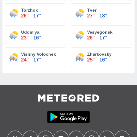
Torzhok
Tver'
26°
17°
27°
18°
Udomlya
Vesyegonsk
23°
16°
26°
17°
Vishny Volochek
Zharkovsky
24°
17°
25°
16°