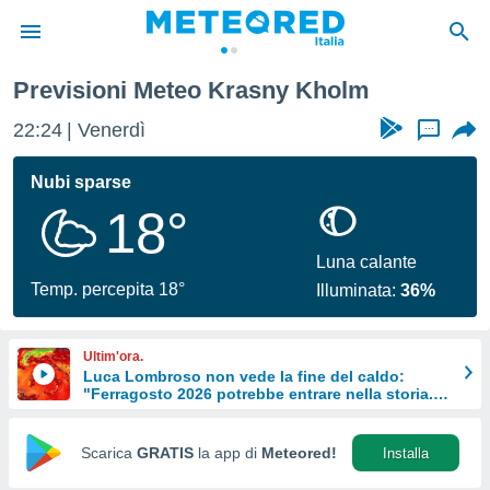
Previsioni Meteo Krasny Kholm
tiva
rivacy
22:24
Venerdì
...
ti di
net
Nubi sparse
net)
18°
i
 da
nisti per
Luna calante
 che le
Temp. percepita 18°
Illuminata:
36%
ioni
iano di
È
Ultim'ora.
Luca Lombroso non vede la fine del caldo:
 a
"Ferragosto 2026 potrebbe entrare nella storia.
ito Web
Ecco perché."
do le
opzioni:
Scarica
GRATIS
la app di
Meteored!
Installa
 i