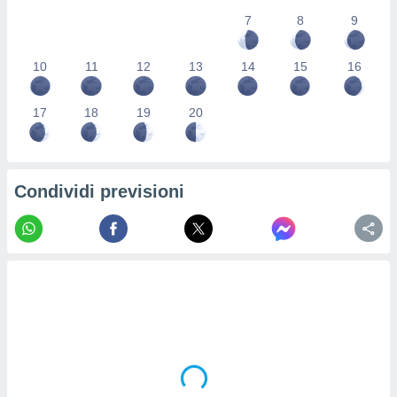
re e
7
8
9
e i
tilizzare
ati per la
10
11
12
13
14
15
16
e dei
.
17
18
19
20
izzazione
azione
Condividi previsioni
o la
e del
vo,
à e
i
zzati,
one delle
ni dei
 e degli
 ricerche
ico,
di