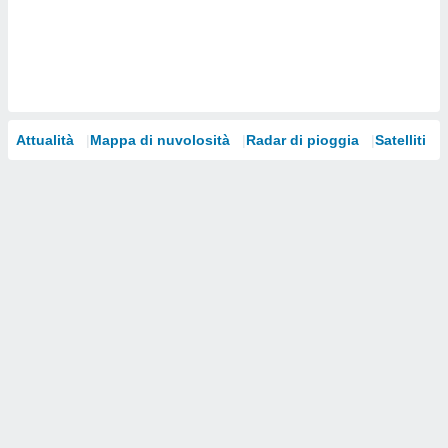
i nostri
artner
Attualità
Mappa di nuvolosità
Radar di pioggia
Satelliti