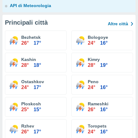
API di Meteorologia
Principali città
Altre città
Bezhetsk
Bologoye
26°
17°
24°
16°
Kashin
Kimry
28°
18°
28°
19°
Ostashkov
Peno
24°
17°
24°
16°
Ploskosh
Rameshki
25°
15°
26°
16°
Rzhev
Toropets
26°
17°
24°
16°