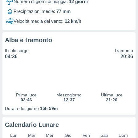
Numero di giorni di pioggia:
12
giorni
 profili
lezione
Precipitazioni medie:
77 mm
cità
izzata,
Velocità media del vento:
12 km/h
fili per
izzazione
Alba e tramonto
nuti,
 profili
Il sole sorge
Tramonto
lezione
04:36
20:36
uti
zzati,
 le
ni degli
 misurare
zioni dei
Prima luce
Mezzogiorno
Ultima luce
,
03:46
12:37
21:26
ere il
Durata del giorno
15h 59m
so
he o la
Calendario Lunare
ione di
enienti
Lun
Mar
Mer
Gio
Ven
Sab
Dom
diverse,