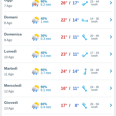
90%
a", è
23
-
44
26°
/
17°
6.2 mm
km/h
7 Ago
al sito
ettando
Domani
40%
14
-
30
22°
/
14°
zione di
1 mm
km/h
8 Ago
okie,
dei nostri
Domenica
30%
20
-
40
che ci
21°
/
11°
0.3 mm
km/h
9 Ago
no di
 e
e il
Lunedì
40%
17
-
33
23°
/
11°
amento
0.3 mm
km/h
10 Ago
 Web,
i
Martedì
90%
25
-
48
re un
24°
/
14°
3.7 mm
km/h
11 Ago
pecifico
arti la
Mercoledì
à o
90%
24
-
45
16°
/
11°
6.1 mm
km/h
i
12 Ago
zzati
 di esso.
Giovedi
60%
26
-
50
sultare
17°
/
8°
0.4 mm
km/h
13 Ago
oni nella