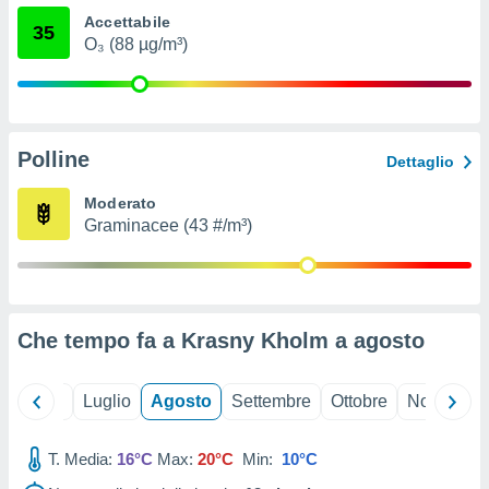
ioni
" o
Accettabile
35
tra
O₃ (88 µg/m³)
sui cookie
o sito
nostri
Polline
Dettaglio
mo il
te
Moderato
ento dei
Graminacee (43 #/m³)
re
ioni su
vo e/o
i,
Che tempo fa a Krasny Kholm a
agosto
 dati
er la
 della
Giugno
Luglio
Agosto
Settembre
Ottobre
Novembre
à, creare
r la
à
T. Media:
16°C
Max:
20°C
Min:
10°C
izzata,