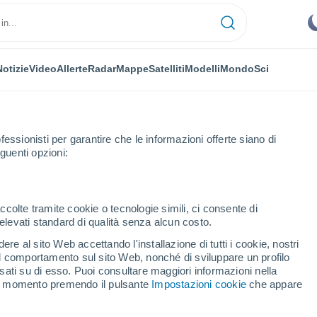
Notizie
Video
Allerte
Radar
Mappe
Satelliti
Modelli
Mondo
Sci
fessionisti per garantire che le informazioni offerte siano di
guenti opzioni:
ccolte tramite cookie o tecnologie simili, ci consente di
n elevati standard di qualità senza alcun costo.
is
re al sito Web accettando l'installazione di tutti i cookie, nostri
 il comportamento sul sito Web, nonché di sviluppare un profilo
...
asati su di esso. Puoi consultare maggiori informazioni nella
si momento premendo il pulsante
Impostazioni cookie
che appare
Per ora
Intervalli nuvolosi nelle prossime
ore