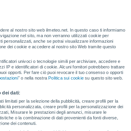
te
edere al nostro sito web ilmeteo.net. In questo caso ti informiamo
35%
avigazione nel sito, ma non verranno utilizzati cookie per
i personalizzati, anche se potrai visualizzare informazioni
azione dei cookie e accedere al nostro sito Web tramite questo
tificatori univoci o tecnologie simili per archiviare, accedere e
.
zzi IP e identificatori di cookie. Alcuni fornitori potrebbero trattare
 puoi opporti. Per fare ciò puoi revocare il tuo consenso o opporti
di pioggia
Satelliti
Modelli
ostazioni
" o nella nostra
Politica sui cookie
su questo sito web.
 dei dati:
Lunedì
Martedì
Mercoledì
Giovedi
 limitati per la selezione della pubblicità, creare profili per la
bblicità personalizzata, creare profili per la personalizzazione dei
10 Ago
11 Ago
12 Ago
13 Ago
izzati, Misurare le prestazioni degli annunci, misurare le
istiche o la combinazione di dati provenienti da fonti diverse,
ezione dei contenuti.
60%