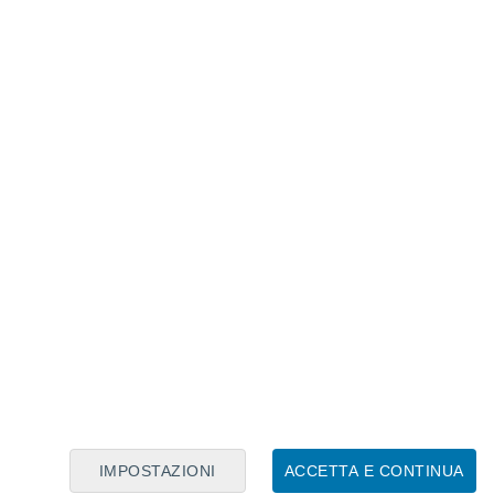
Calendario Lunare
Lun
Mar
Mer
Gio
Ven
Sab
Dom
7
8
9
10
11
12
13
14
15
16
17
18
19
20
IMPOSTAZIONI
ACCETTA E CONTINUA