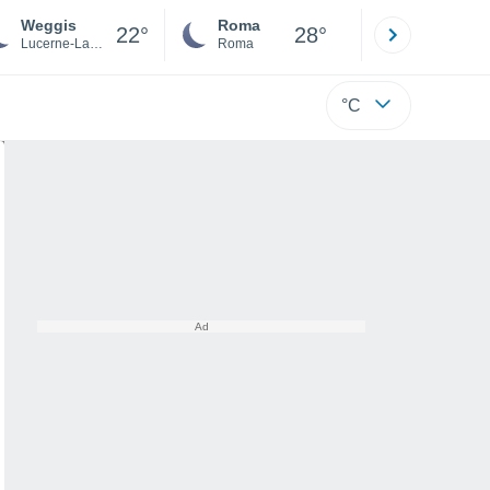
Weggis
Roma
Milano
22°
28°
Lucerne-Land District
Roma
Milano
°C