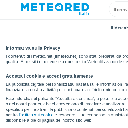
Il Meteo
Informativa sulla Privacy
I contenuti di Ilmeteo.net (ilmeteo.net) sono stati preparati da pro
qualità. È possibile accedere a questo sito Web utilizzando le se
Accetta i cookie e accedi gratuitamente
Home
Svizzera
Cantone di Lucerna
Weggis
La pubblicità digitale personalizzata, basata sulle informazioni ra
finanziare la nostra attività per continuare a offrirti contenuti co
Previsioni Meteo Wegg
Facendo clic sul pulsante "Accetta e continua", è possibile accede
o dei nostri partner, che ci consentono di tracciare e analizzare
22:54
Venerdì
specifico per mostrarti la pubblicità o contenuti personalizzati b
nostra
Politica sui cookie
e revocare il tuo consenso in qualsia
disponibile a piè di pagina del nostro sito web.
Cielo sereno