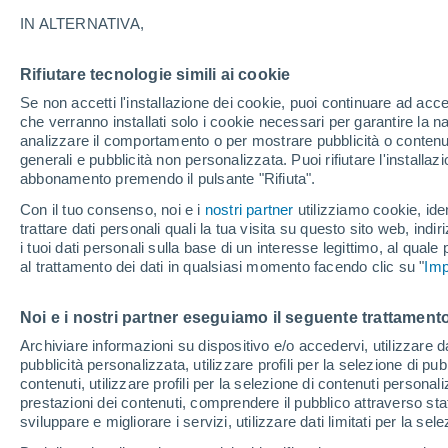
22°
IN ALTERNATIVA,
Rifiutare tecnologie simili ai cookie
Luna calan
Se non accetti l'installazione dei cookie, puoi continuare ad acc
Illuminata:
Temp. percepita 22°
che verranno installati solo i cookie necessari per garantire la n
analizzare il comportamento o per mostrare pubblicità o contenut
generali e pubblicità non personalizzata. Puoi rifiutare l'install
abbonamento premendo il pulsante "Rifiuta".
Ultim'ora.
Luca Lombroso non vede la fine del caldo:
Con il tuo consenso, noi e i
nostri partner
utilizziamo cookie, iden
"Ferragosto 2026 potrebbe entrare nella storia
trattare dati personali quali la tua visita su questo sito web, indiri
Ecco perché."
i tuoi dati personali sulla base di un interesse legittimo, al quale
Il Meteo 1 - 7
Attualità
Mappa di nuvolosità
Radar 
al trattamento dei dati in qualsiasi momento facendo clic su "
Imp
Noi e i nostri partner eseguiamo il seguente trattamento
Domani
Domenica
Oggi
Archiviare informazioni su dispositivo e/o accedervi, utilizzare dati
pubblicità personalizzata, utilizzare profili per la selezione di pu
8 Ago
9 Ago
7 Ago
contenuti, utilizzare profili per la selezione di contenuti personal
prestazioni dei contenuti, comprendere il pubblico attraverso stat
sviluppare e migliorare i servizi, utilizzare dati limitati per la sel
40%