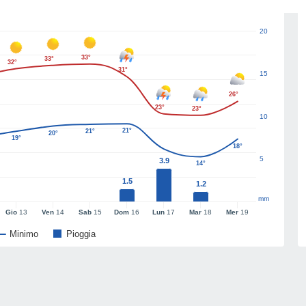
20
33°
33°
32°
31°
15
26°
23°
23°
10
21°
21°
20°
19°
18°
5
3.9
14°
1.5
1.2
mm
Gio
13
Ven
14
Sab
15
Dom
16
Lun
17
Mar
18
Mer
19
Minimo
Pioggia