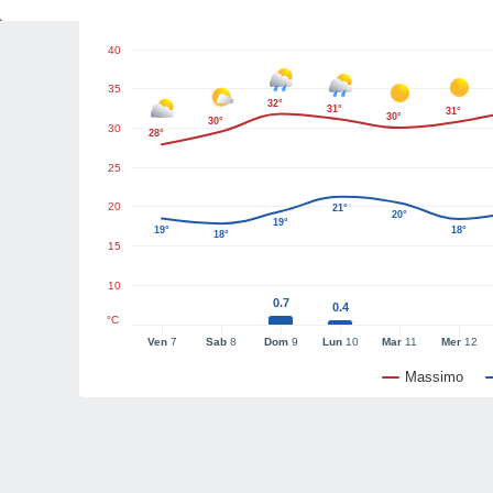
Grafici del tempo
40
35
32°
31°
31°
30°
30°
30
28°
25
20
21°
20°
19°
19°
18°
18°
15
10
0.7
0.4
°C
Ven
7
Sab
8
Dom
9
Lun
10
Mar
11
Mer
12
Massimo